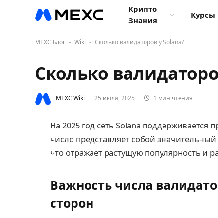
Крипто
Курсы
Знания
MEXC Блог
Wiki
Сколько валидаторов у Solana?
-
-
Сколько валидаторов
MEXC Wiki
25 июля, 2025
1 мин чтения
На 2025 год сеть Solana поддерживается 
число представляет собой значительный
что отражает растущую популярность и р
Важность числа валидато
сторон