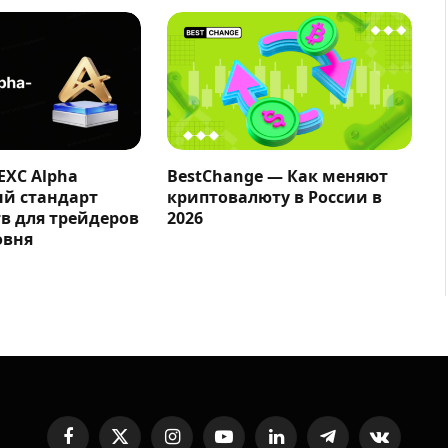
EXC Alpha
BestChange — Как меняют
ый стандарт
криптовалюту в России в
в для трейдеров
2026
овня
Facebook
X
Instagram
YouTube
LinkedIn
Telegram
VKontakte