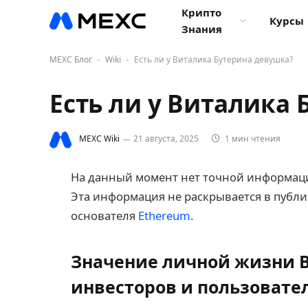
Крипто
Курсы
Знания
MEXC Блог
Wiki
Есть ли у Виталика Бутерина девушка?
-
-
Есть ли у Виталика
MEXC Wiki
21 августа, 2025
1 мин чтения
На данный момент нет точной информации
Эта информация не раскрывается в публи
основателя
Ethereum
.
Значение личной жизни В
инвесторов и пользовате