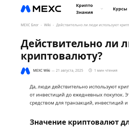
Крипто
Курсы
Знания
MEXC Блог
Wiki
Действительно ли люди используют крип
-
-
Действительно ли 
криптовалюту?
MEXC Wiki
21 августа, 2025
1 мин чтения
Да, люди действительно используют крип
от инвестиций до ежедневных покупок. Э
средством для транзакций, инвестиций и
Значение криптовалют дл