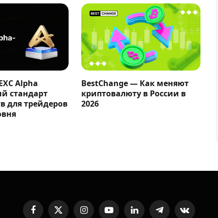
EXC Alpha
BestChange — Как меняют
ый стандарт
криптовалюту в России в
в для трейдеров
2026
овня
Facebook
X
Instagram
YouTube
LinkedIn
Telegram
VKontakte