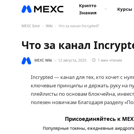
Крипто
Курсы
Знания
MEXC Блог
Wiki
Что за канал Incrypted?
-
-
Что за канал Incrypt
MEXC Wiki
12 августа, 2025
1 мин чтения
Incrypted — канал для тех, кто хочет с ну
ключевые принципы и держать руку на пу
плейлисты по основам блокчейна, инвес
полезен новичкам благодаря разделу «По
Присоединяйтесь к MEXC
Популярные токены, ежедневные аирдропы,