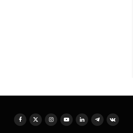
Facebook
X
Instagram
YouTube
LinkedIn
Telegram
VKontakte
(Twitter)