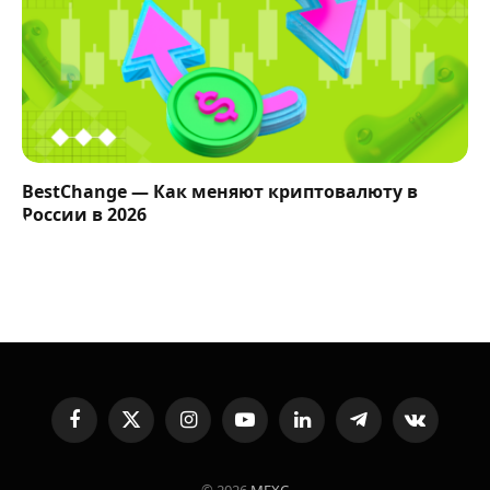
BestChange — Как меняют криптовалюту в
России в 2026
Facebook
X
Instagram
YouTube
LinkedIn
Telegram
VKontakte
(Twitter)
© 2026
MEXC