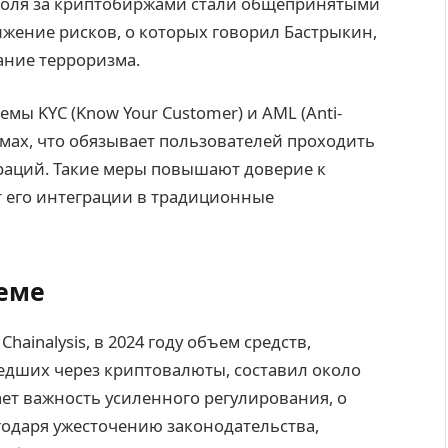
роля за криптобиржами стали общепринятыми
жение рисков, о которых говорил Бастрыкин,
ание терроризма.
ы KYC (Know Your Customer) и AML (Anti-
рмах, что обязывает пользователей проходить
аций. Такие меры повышают доверие к
т его интеграции в традиционные
теме
ainalysis, в 2024 году объем средств,
едших через криптовалюты, составил около
ет важность усиленного регулирования, о
годаря ужесточению законодательства,