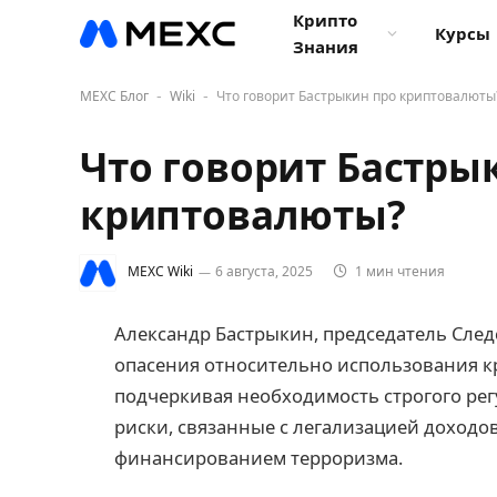
Крипто
Курсы
Знания
MEXC Блог
Wiki
Что говорит Бастрыкин про криптовалюты
-
-
Что говорит Бастры
криптовалюты?
MEXC Wiki
6 августа, 2025
1 мин чтения
Александр Бастрыкин, председатель След
опасения относительно использования к
подчеркивая необходимость строгого рег
риски, связанные с легализацией доходо
финансированием терроризма.