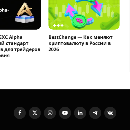
EXC Alpha
BestChange — Как меняют
ый стандарт
криптовалюту в России в
в для трейдеров
2026
овня
Facebook
X
Instagram
YouTube
LinkedIn
Telegram
VKontakte
(Twitter)