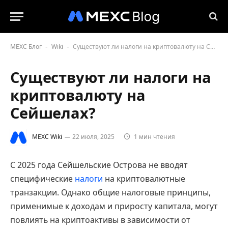
MEXC Блог
Wiki
Существуют ли налоги на криптовалюту на Сейшелах?
-
-
Существуют ли налоги на
криптовалюту на
Сейшелах?
MEXC Wiki
22 июля, 2025
1 мин чтения
С 2025 года Сейшельские Острова не вводят
специфические
налоги
на криптовалютные
транзакции. Однако общие налоговые принципы,
применимые к доходам и приросту капитала, могут
повлиять на криптоактивы в зависимости от