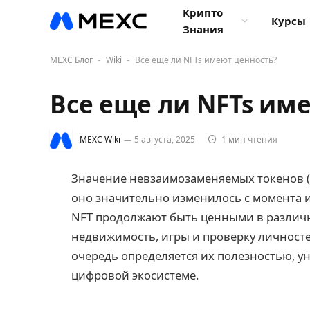
Крипто
Курсы
Знания
MEXC Блог
Wiki
Все еще ли NFTs имеют ценность?
-
-
Все еще ли NFTs им
MEXC Wiki
5 августа, 2025
1 мин чтения
Значение невзаимозаменяемых токенов (N
оно значительно изменилось с момента их
NFT продолжают быть ценными в различны
недвижимость, игры и проверку личносте
очередь определяется их полезностью, 
цифровой экосистеме.