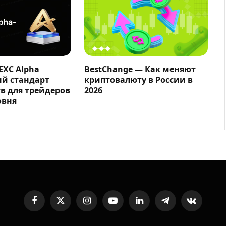
EXC Alpha
BestChange — Как меняют
ый стандарт
криптовалюту в России в
в для трейдеров
2026
овня
Facebook
X
Instagram
YouTube
LinkedIn
Telegram
VKontakte
(Twitter)