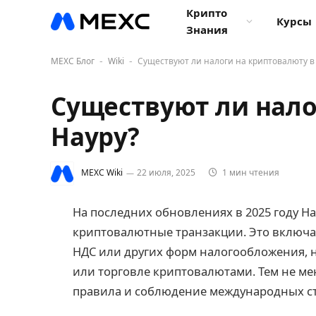
Крипто
Курсы
Знания
MEXC Блог
Wiki
Существуют ли налоги на криптовалюту в
-
-
Существуют ли нало
Науру?
MEXC Wiki
22 июля, 2025
1 мин чтения
На последних обновлениях в 2025 году Н
криптовалютные транзакции. Это включае
НДС или других форм налогообложения, 
или торговле криптовалютами. Тем не м
правила и соблюдение международных ст