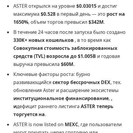
ASTER открылся на уровне
$0.03015
и достиг
максимума
$0.528
в первый день — это
рост на
1650%
, объем торгов превысил
$342M
.
В течение 24 часов после запуска было создано
330K+ новых кошельков
, в то время как
Совокупная стоимость заблокированных
средств (TVL) возросла до $1.005B
и годовая
выручка превысила
$60M
.
Ключевые факторы роста: бурно
развивающийся
сектор бессрочных DEX
, тех.
обновления Aster и расширение экосистемы
институциональное финансирование
,
,
и
дефицит раннего листинга
ASTER теперь
торгуется на
.
ASTER is now listed on
MEXC
, где пользователи
могут покупать через спотовую или