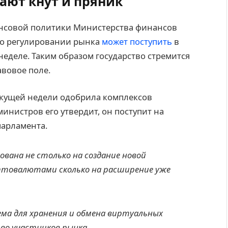
ают кнут и пряник
ансовой политики Министерства финансов
в о регулировании рынка
может поступить
в
неделе. Таким образом государство стремится
вовое поле.
екущей недели одобрила комплексов
министров его утвердит, он поступит на
парламента.
вана не столько на создание новой
птовалютами сколько на расширение уже
ма для хранения и обмена виртуальных
во участников рынка.