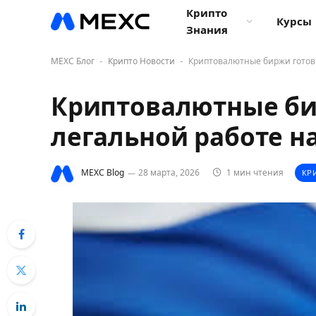
Крипто
Курсы
Знания
MEXC Блог
Крипто Новости
Криптовалютные биржи готовы
-
-
Криптовалютные би
легальной работе н
MEXC Blog
28 марта, 2026
1 мин чтения
КР