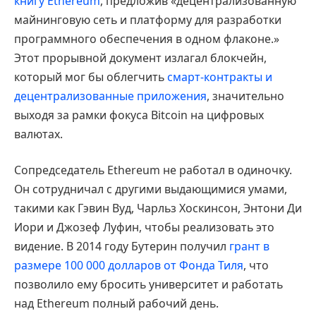
книгу Ethereum
, предложив «децентрализованную
майнинговую сеть и платформу для разработки
программного обеспечения в одном флаконе.»
Этот прорывной документ излагал блокчейн,
который мог бы облегчить
смарт-контракты и
децентрализованные приложения
, значительно
выходя за рамки фокуса Bitcoin на цифровых
валютах.
Сопредседатель Ethereum не работал в одиночку.
Он сотрудничал с другими выдающимися умами,
такими как Гэвин Вуд, Чарльз Хоскинсон, Энтони Ди
Иори и Джозеф Луфин, чтобы реализовать это
видение. В 2014 году Бутерин получил
грант в
размере 100 000 долларов от Фонда Тиля
, что
позволило ему бросить университет и работать
над Ethereum полный рабочий день.