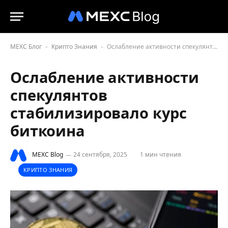
MEXC Блог
Крипто Знания
Ослабление активности спекулянтов стабилизировало курс биткоина
-
-
Ослабление активности
спекулянтов
стабилизировало курс
биткоина
MEXC Blog
24 сентября, 2025
1 мин чтения
КРИПТО ЗНАНИЯ