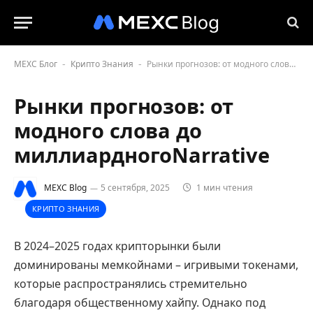
MEXC Блог
Крипто Знания
Рынки прогнозов: от модного слова до миллиардногоNarrative
-
-
Рынки прогнозов: от
модного слова до
миллиардногоNarrative
MEXC Blog
5 сентября, 2025
1 мин чтения
КРИПТО ЗНАНИЯ
В 2024–2025 годах крипторынки были
доминированы мемкойнами – игривыми токенами,
которые распространялись стремительно
благодаря общественному хайпу. Однако под