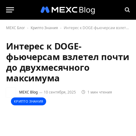
MEXC Блог
Крипто Знания
Интерес к DOGE-фьючерсам взлетел почти до двухмесячного максимума
-
-
Интерес к DOGE-
фьючерсам взлетел почти
до двухмесячного
максимума
MEXC Blog
10 сентября, 2025
1 мин чтения
КРИПТО ЗНАНИЯ