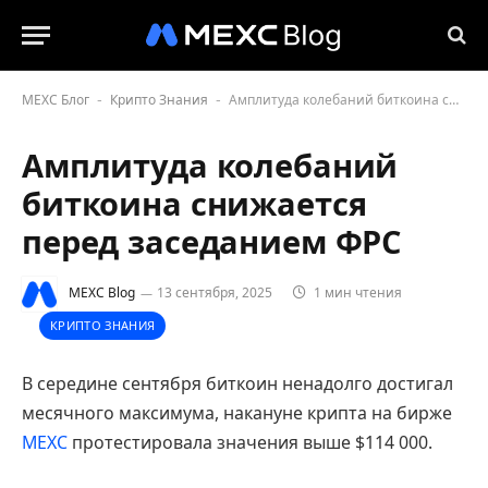
MEXC Блог
Крипто Знания
Амплитуда колебаний биткоина снижается перед заседанием ФРС
-
-
Амплитуда колебаний
биткоина снижается
перед заседанием ФРС
MEXC Blog
13 сентября, 2025
1 мин чтения
КРИПТО ЗНАНИЯ
В середине сентября биткоин ненадолго достигал
месячного максимума, накануне крипта на бирже
MEXC
протестировала значения выше $114 000.