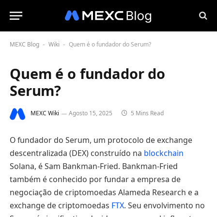
MEXC Blog
Wiki
Quem é o fundador do Serum?
-
-
Quem é o fundador do
Serum?
MEXC Wiki
Agosto 15, 2025
5 Mins Read
O fundador do Serum, um protocolo de exchange
descentralizada (DEX) construído na
blockchain
Solana, é Sam Bankman-Fried. Bankman-Fried
também é conhecido por fundar a empresa de
negociação de criptomoedas Alameda Research e a
exchange de criptomoedas
FTX
. Seu envolvimento no