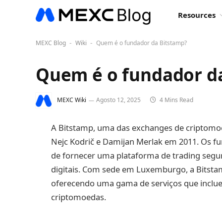
Resources
MEXC Blog
Wiki
Quem é o fundador da Bitstamp?
-
-
Quem é o fundador d
MEXC Wiki
Agosto 12, 2025
4 Mins Read
A Bitstamp, uma das exchanges de criptomoed
Nejc Kodrič e Damijan Merlak em 2011. Os f
de fornecer uma plataforma de trading segur
digitais. Com sede em Luxemburgo, a Bitstam
oferecendo uma gama de serviços que incluem
criptomoedas.