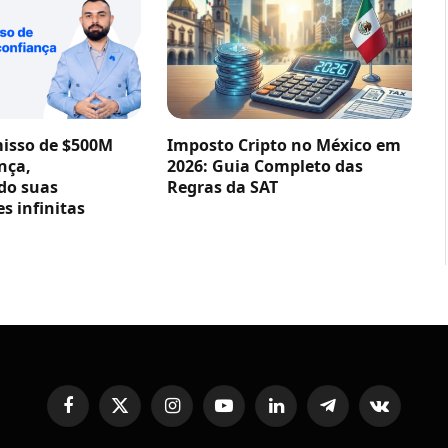
sso de $500M
Imposto Cripto no México em
nça,
2026: Guia Completo das
do suas
Regras da SAT
s infinitas
Facebook
X
Instagram
YouTube
LinkedIn
Telegram
VKontakte
(Twitter)