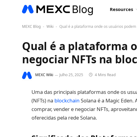
Resources
MEXC Blog
Wiki
Qual é a plataforma onde os usuários podem 
-
-
Qual é a plataforma 
negociar NFTs na blo
MEXC Wiki
Julho 25, 2025
4 Mins Read
Uma das principais plataformas onde os usu
(NFTs) na
blockchain
Solana é a Magic Eden.
comprar, vender e negociar NFTs, aproveitand
oferecidas pela rede Solana.