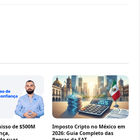
sso de $500M
Imposto Cripto no México em
nça,
2026: Guia Completo das
do suas
Regras da SAT