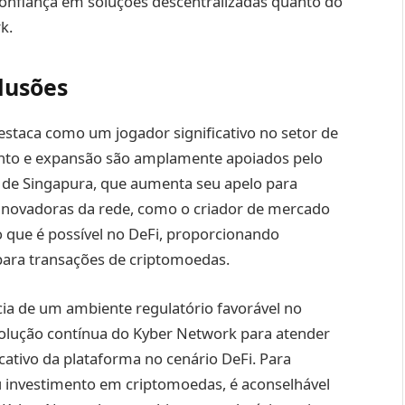
 confiança em soluções descentralizadas quanto do
k.
lusões
estaca como um jogador significativo no setor de
ento e expansão são amplamente apoiados pelo
l de Singapura, que aumenta seu apelo para
s inovadoras da rede, como o criador de mercado
o que é possível no DeFi, proporcionando
 para transações de criptomoedas.
cia de um ambiente regulatório favorável no
volução contínua do Kyber Network para atender
ativo da plataforma no cenário DeFi. Para
 investimento em criptomoedas, é aconselhável