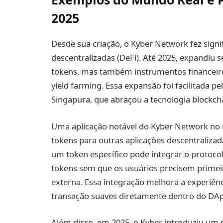
2025
Desde sua criação, o Kyber Network fez signi
descentralizadas (DeFi). Até 2025, expandiu s
tokens, mas também instrumentos financeiro
yield farming. Essa expansão foi facilitada p
Singapura, que abraçou a tecnologia blockcha
Uma aplicação notável do Kyber Network no 
tokens para outras aplicações descentraliz
um token específico pode integrar o protocol
tokens sem que os usuários precisem primei
externa. Essa integração melhora a experiên
transação suaves diretamente dentro do DA
Além disso, em 2025, o Kyber introduziu um