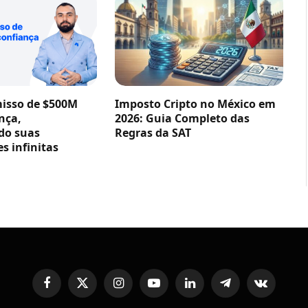
sso de $500M
Imposto Cripto no México em
nça,
2026: Guia Completo das
do suas
Regras da SAT
s infinitas
Facebook
X
Instagram
YouTube
LinkedIn
Telegram
VKontakte
(Twitter)