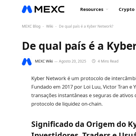
Resources
Crypto 
MEXC Blog
Wiki
De qual país é a Kyber Network?
-
-
De qual país é a Kyb
MEXC Wiki
Agosto 20, 2025
4 Mins Read
Kyber Network é um protocolo de intercâmbi
Fundado em 2017 por Loi Luu, Victor Tran e Ya
transações instantâneas e seguras de ativos 
protocolo de liquidez on-chain.
Significado da Origem do K
Investidores, Traders e Usu