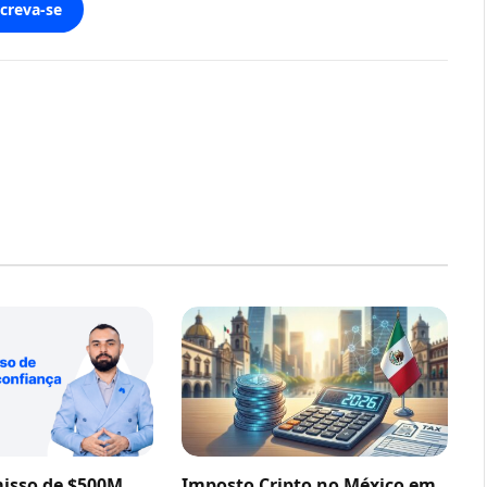
screva-se
sso de $500M
Imposto Cripto no México em