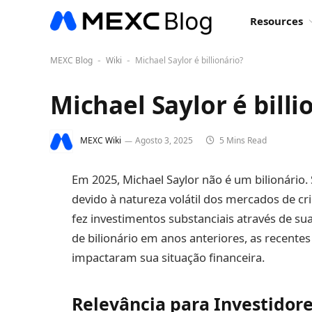
Resources
MEXC Blog
Wiki
Michael Saylor é billionário?
-
-
Michael Saylor é billi
MEXC Wiki
Agosto 3, 2025
5 Mins Read
Em 2025, Michael Saylor não é um bilionário.
devido à natureza volátil dos mercados de c
fez investimentos substanciais através de su
de bilionário em anos anteriores, as recente
impactaram sua situação financeira.
Relevância para Investidore