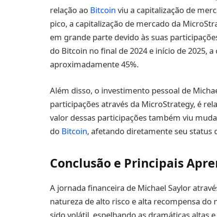
relação ao
Bitcoin
viu a capitalização de mer
pico, a capitalização de mercado da MicroSt
em grande parte devido às suas participaçõe
do Bitcoin no final de 2024 e início de 2025,
aproximadamente 45%.
Além disso, o investimento pessoal de Michae
participações através da MicroStrategy, é re
valor dessas participações também viu muda
do
Bitcoin
, afetando diretamente seu status d
Conclusão e Principais Apr
A jornada financeira de Michael Saylor atra
natureza de alto risco e alta recompensa do 
sido volátil, espelhando as dramáticas altas e