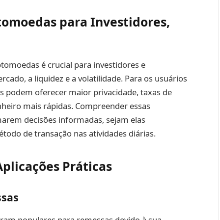
tomoedas para Investidores,
tomoedas é crucial para investidores e
ado, a liquidez e a volatilidade. Para os usuários
as podem oferecer maior privacidade, taxas de
inheiro mais rápidas. Compreender essas
omarem decisões informadas, sejam elas
odo de transação nas atividades diárias.
plicações Práticas
ssas
aram populares para remessas devido à sua