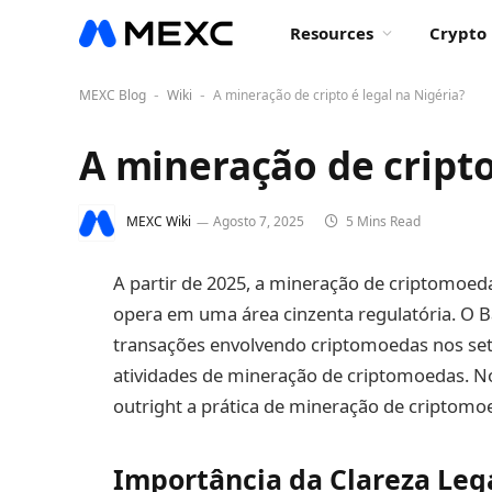
Resources
Crypto 
MEXC Blog
Wiki
A mineração de cripto é legal na Nigéria?
-
-
A mineração de cripto
MEXC Wiki
Agosto 7, 2025
5 Mins Read
A partir de 2025, a mineração de criptomoeda
opera em uma área cinzenta regulatória. O B
transações envolvendo criptomoedas nos seto
atividades de mineração de criptomoedas. No 
outright a prática de mineração de criptomo
Importância da Clareza Leg