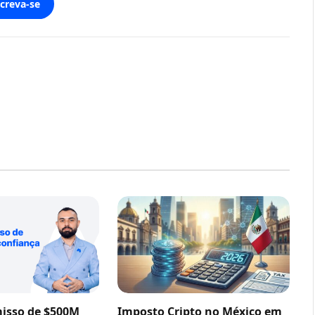
screva-se
sso de $500M
Imposto Cripto no México em