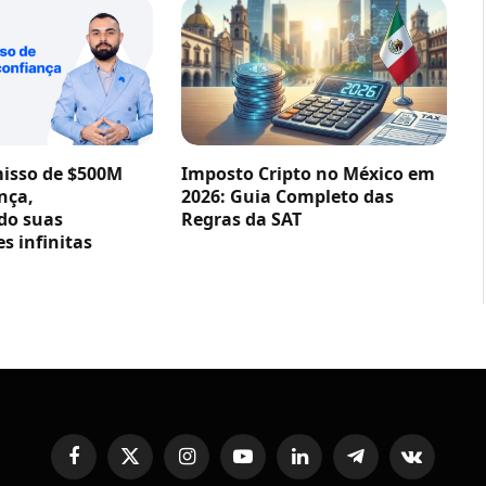
sso de $500M
Imposto Cripto no México em
nça,
2026: Guia Completo das
do suas
Regras da SAT
s infinitas
Facebook
X
Instagram
YouTube
LinkedIn
Telegram
VKontakte
(Twitter)