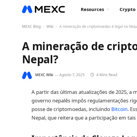
Resources
Crypto 
MEXC Blog
Wiki
A mineração de criptomoedas é legal no Nep
-
-
A mineração de cript
Nepal?
MEXC Wiki
Agosto 7, 2025
4 Mins Read
A partir das últimas atualizações de 2025, a
governo nepalês impôs regulamentações rig
posse de criptomoedas, incluindo
Bitcoin
. E
Nepal, que reitera que a participação em tais