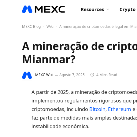
Resources
Crypto 
MEXC Blog
Wiki
A mineração de criptomoedas é legal em Mi
-
-
A mineração de cript
Mianmar?
MEXC Wiki
Agosto 7, 2025
4 Mins Read
A partir de 2025, a mineração de criptomoe
implementou regulamentos rigorosos que pr
criptomoedas, incluindo
Bitcoin
,
Ethereum
e 
faz parte de medidas mais amplas destinadas 
instabilidade econômica.