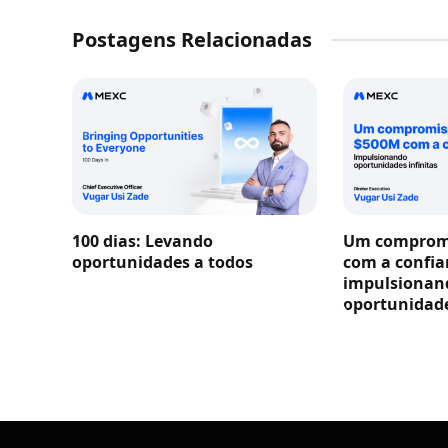
Postagens Relacionadas
100 dias: Levando
Um compromi
oportunidades a todos
com a confia
impulsionan
oportunidade