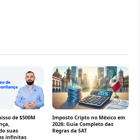
sso de $500M
Imposto Cripto no México em
nça,
2026: Guia Completo das
do suas
Regras da SAT
s infinitas