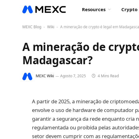
Resources
Crypto 
MEXC Blog
Wiki
A mineração de crypto é legal em Madagasca
-
-
A mineração de crypt
Madagascar?
MEXC Wiki
Agosto 7, 2025
4 Mins Read
A partir de 2025, a mineração de criptomoeda
envolve o uso de hardware de computador p
garantir a segurança da rede enquanto cria 
regulamentada ou proibida pelas autoridades
setor devem cumprir com as regulamentações