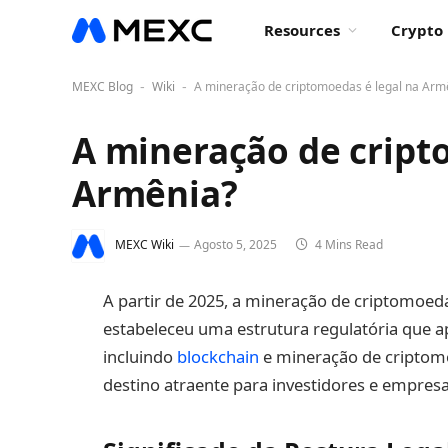
Resources
Crypto 
MEXC Blog
Wiki
A mineração de criptomoedas é legal na Arm
-
-
A mineração de cript
Armênia?
MEXC Wiki
Agosto 5, 2025
4 Mins Read
A partir de 2025, a mineração de criptomoed
estabeleceu uma estrutura regulatória que ap
incluindo
blockchain
e mineração de criptomo
destino atraente para investidores e empresa