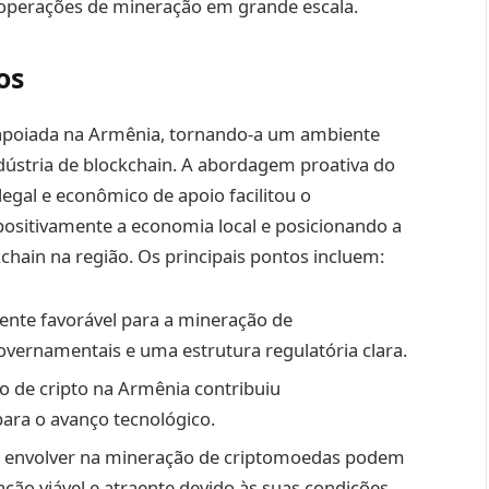
r operações de mineração em grande escala.
os
apoiada na Armênia, tornando-a um ambiente
ndústria de blockchain. A abordagem proativa do
gal e econômico de apoio facilitou o
positivamente a economia local e posicionando a
ain na região. Os principais pontos incluem:
nte favorável para a mineração de
overnamentais e uma estrutura regulatória clara.
o de cripto na Armênia contribuiu
para o avanço tecnológico.
e envolver na mineração de criptomoedas podem
ção viável e atraente devido às suas condições