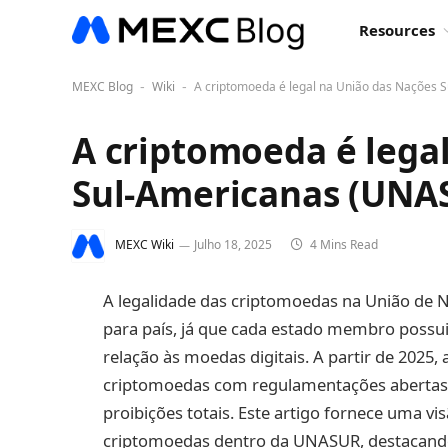
Resources
MEXC Blog
Wiki
A criptomoeda é legal na União das Nações 
-
-
A criptomoeda é lega
Sul-Americanas (UNA
MEXC Wiki
Julho 18, 2025
4 Mins Read
A legalidade das criptomoedas na União de 
para país, já que cada estado membro possui
relação às moedas digitais. A partir de 202
criptomoedas com regulamentações abertas,
proibições totais. Este artigo fornece uma vi
criptomoedas dentro da UNASUR, destacando