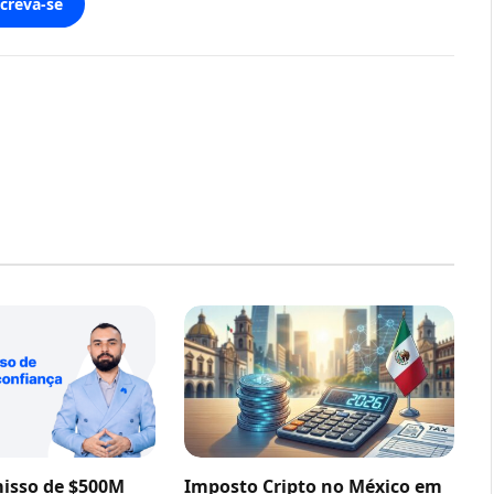
screva-se
sso de $500M
Imposto Cripto no México em