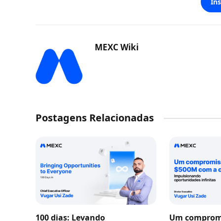
In
MEXC Wiki
Postagens Relacionadas
100 dias: Levando
Um compromi