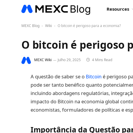
Resources
MEXC Blog
Wiki
O bitcoin é perigoso para a economia?
-
-
O bitcoin é perigoso 
MEXC Wiki
Julho 29, 2025
4 Mins Read
A questão de saber se o
Bitcoin
é perigoso p
pode ser tanto benéfico quanto potencialmen
incluindo abordagens regulatórias, integraç
impacto do Bitcoin na economia global conti
economistas, formuladores de políticas e espe
Importância da Questão par