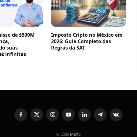
sso de $500M
Imposto Cripto no México em
nça,
2026: Guia Completo das
do suas
Regras da SAT
s infinitas
Facebook
X
Instagram
YouTube
LinkedIn
Telegram
VKontakte
(Twitter)
© 2026
MEXC