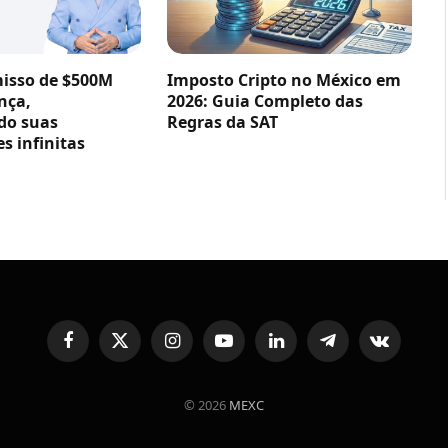
sso de $500M
Imposto Cripto no México em
nça,
2026: Guia Completo das
do suas
Regras da SAT
s infinitas
Facebook
X
Instagram
YouTube
LinkedIn
Telegram
VKontakte
(Twitter)
© 2026
MEXC