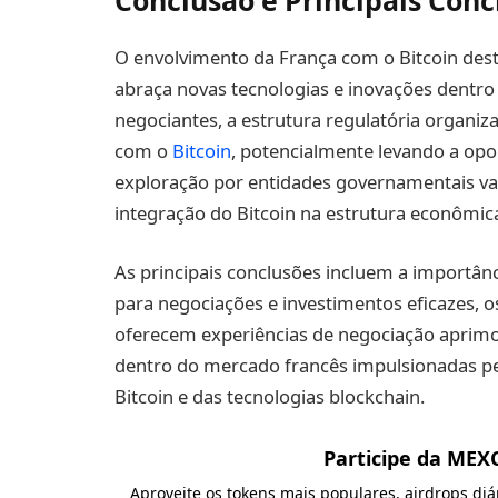
Conclusão e Principais Conc
O envolvimento da França com o Bitcoin de
abraça novas tecnologias e inovações dentro d
negociantes, a estrutura regulatória organi
com o
Bitcoin
, potencialmente levando a opo
exploração por entidades governamentais va
integração do Bitcoin na estrutura econômic
As principais conclusões incluem a importân
para negociações e investimentos eficazes, 
oferecem experiências de negociação aprimor
dentro do mercado francês impulsionadas p
Bitcoin e das tecnologias blockchain.
Participe da MEX
Aproveite os tokens mais populares, airdrops di