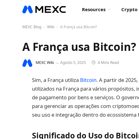
Resources
Crypto 
MEXC Blog
Wiki
A França usa Bitcoin?
-
-
A França usa Bitcoin?
MEXC Wiki
Agosto 5, 2025
4 Mins Read
Sim, a França utiliza
Bitcoin
. A partir de 202
utilizados na França para vários propósitos,
de pagamento por bens e serviços. O govern
para gerenciar as operações com criptomoe
seu uso e integração dentro do ecossistema f
Significado do Uso do Bitco