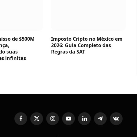
sso de $500M
Imposto Cripto no México em
nça,
2026: Guia Completo das
do suas
Regras da SAT
s infinitas
Facebook
X
Instagram
YouTube
LinkedIn
Telegram
VKontakte
(Twitter)