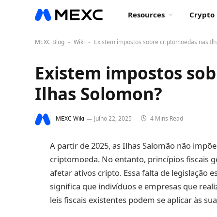
Resources
Crypto 
MEXC Blog
Wiki
Existem impostos sobre criptomoedas nas Il
-
-
Existem impostos sob
Ilhas Solomon?
MEXC Wiki
Julho 22, 2025
4 Mins Read
A partir de 2025, as Ilhas Salomão não impõ
criptomoeda. No entanto, princípios fiscais 
afetar ativos cripto. Essa falta de legislaçã
significa que indivíduos e empresas que rea
leis fiscais existentes podem se aplicar às sua