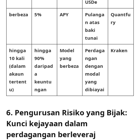
USDe
berbeza
5%
APY
Pulanga
Quantfu
n atas
ry
baki
tunai
hingga
hingga
Model
Perdaga
Kraken
10 kali
90%
yang
ngan
(dalam
daripad
berbeza
dengan
akaun
a
modal
tertent
keuntu
yang
u)
ngan
dibiayai
6. Pengurusan Risiko yang Bijak:
Kunci kejayaan dalam
perdagangan berleveraj