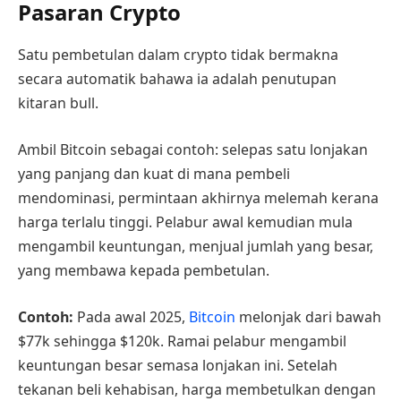
Pasaran Crypto
Satu pembetulan dalam crypto tidak bermakna
secara automatik bahawa ia adalah penutupan
kitaran bull.
Ambil Bitcoin sebagai contoh: selepas satu lonjakan
yang panjang dan kuat di mana pembeli
mendominasi, permintaan akhirnya melemah kerana
harga terlalu tinggi. Pelabur awal kemudian mula
mengambil keuntungan, menjual jumlah yang besar,
yang membawa kepada pembetulan.
Contoh:
Pada awal 2025,
Bitcoin
melonjak dari bawah
$77k sehingga $120k. Ramai pelabur mengambil
keuntungan besar semasa lonjakan ini. Setelah
tekanan beli kehabisan, harga membetulkan dengan