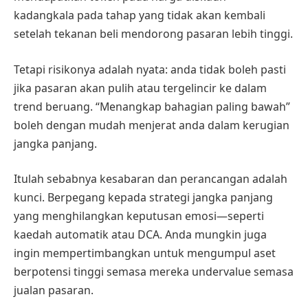
kadangkala pada tahap yang tidak akan kembali
setelah tekanan beli mendorong pasaran lebih tinggi.
Tetapi risikonya adalah nyata: anda tidak boleh pasti
jika pasaran akan pulih atau tergelincir ke dalam
trend beruang. “Menangkap bahagian paling bawah”
boleh dengan mudah menjerat anda dalam kerugian
jangka panjang.
Itulah sebabnya kesabaran dan perancangan adalah
kunci. Berpegang kepada strategi jangka panjang
yang menghilangkan keputusan emosi—seperti
kaedah automatik atau DCA. Anda mungkin juga
ingin mempertimbangkan untuk mengumpul aset
berpotensi tinggi semasa mereka undervalue semasa
jualan pasaran.