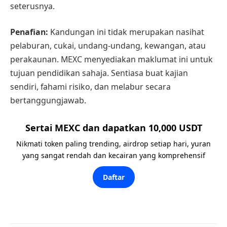
seterusnya.
Penafian:
Kandungan ini tidak merupakan nasihat
pelaburan, cukai, undang-undang, kewangan, atau
perakaunan. MEXC menyediakan maklumat ini untuk
tujuan pendidikan sahaja. Sentiasa buat kajian
sendiri, fahami risiko, dan melabur secara
bertanggungjawab.
Sertai MEXC dan dapatkan 10,000 USDT
Nikmati token paling trending, airdrop setiap hari, yuran
yang sangat rendah dan kecairan yang komprehensif
Daftar