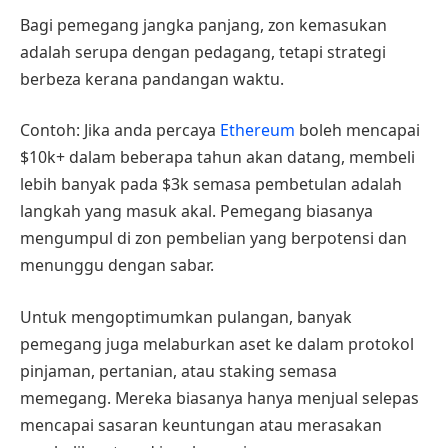
Bagi pemegang jangka panjang, zon kemasukan
adalah serupa dengan pedagang, tetapi strategi
berbeza kerana pandangan waktu.
Contoh: Jika anda percaya
Ethereum
boleh mencapai
$10k+ dalam beberapa tahun akan datang, membeli
lebih banyak pada $3k semasa pembetulan adalah
langkah yang masuk akal. Pemegang biasanya
mengumpul di zon pembelian yang berpotensi dan
menunggu dengan sabar.
Untuk mengoptimumkan pulangan, banyak
pemegang juga melaburkan aset ke dalam protokol
pinjaman, pertanian, atau staking semasa
memegang. Mereka biasanya hanya menjual selepas
mencapai sasaran keuntungan atau merasakan