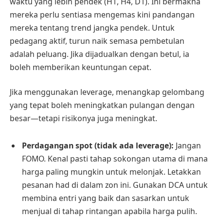
waktu yang lebih pendek (H1, H4, D1). Ini bermakna
mereka perlu sentiasa mengemas kini pandangan
mereka tentang trend jangka pendek. Untuk
pedagang aktif, turun naik semasa pembetulan
adalah peluang. Jika dijadualkan dengan betul, ia
boleh memberikan keuntungan cepat.
Jika menggunakan leverage, menangkap gelombang
yang tepat boleh meningkatkan pulangan dengan
besar—tetapi risikonya juga meningkat.
Perdagangan spot (tidak ada
leverage
):
Jangan
FOMO. Kenal pasti tahap sokongan utama di mana
harga paling mungkin untuk melonjak. Letakkan
pesanan had di dalam zon ini. Gunakan DCA untuk
membina entri yang baik dan sasarkan untuk
menjual di tahap rintangan apabila harga pulih.