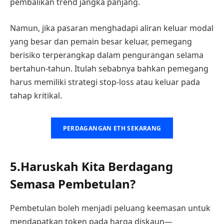
pembalikan trend jangka panjang.
Namun, jika pasaran menghadapi aliran keluar modal
yang besar dan pemain besar keluar, pemegang
berisiko terperangkap dalam pengurangan selama
bertahun-tahun. Itulah sebabnya bahkan pemegang
harus memiliki strategi stop-loss atau keluar pada
tahap kritikal.
PERDAGANGAN ETH SEKARANG
5.Haruskah Kita Berdagang
Semasa Pembetulan?
Pembetulan boleh menjadi peluang keemasan untuk
mendapatkan token pada harga diskaun—