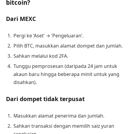
bitcoin?
Dari MEXC
Pergi ke ‘Aset’ → ‘Pengeluaran’.
Pilih BTC, masukkan alamat dompet dan jumlah.
Sahkan melalui kod 2FA.
Tunggu pemprosesan (daripada 24 jam untuk
akaun baru hingga beberapa minit untuk yang
disahkan).
Dari dompet tidak terpusat
Masukkan alamat penerima dan jumlah.
Sahkan transaksi dengan memilih saiz yuran