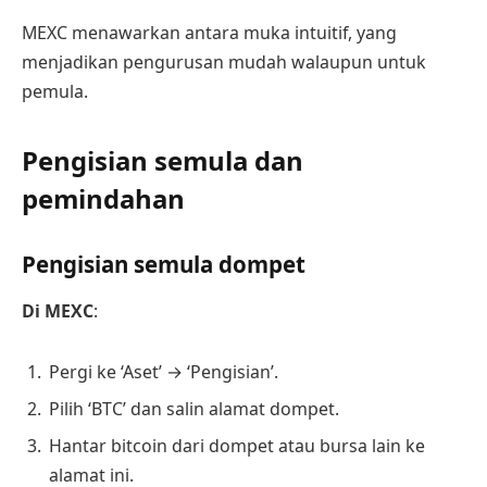
MEXC menawarkan antara muka intuitif, yang
menjadikan pengurusan mudah walaupun untuk
pemula.
Pengisian semula dan
pemindahan
Pengisian semula dompet
Di MEXC
:
Pergi ke ‘Aset’ → ‘Pengisian’.
Pilih ‘BTC’ dan salin alamat dompet.
Hantar bitcoin dari dompet atau bursa lain ke
alamat ini.