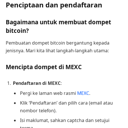
Penciptaan dan pendaftaran
Bagaimana untuk membuat dompet
bitcoin?
Pembuatan dompet bitcoin bergantung kepada
jenisnya. Mari kita lihat langkah-langkah utama:
Mencipta dompet di MEXC
Pendaftaran di MEXC
:
Pergi ke laman web rasmi
MEXC
.
Klik ‘Pendaftaran’ dan pilih cara (email atau
nombor telefon).
Isi maklumat, sahkan captcha dan setujui
terma.