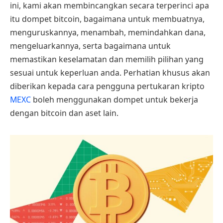
ini, kami akan membincangkan secara terperinci apa
itu dompet bitcoin, bagaimana untuk membuatnya,
menguruskannya, menambah, memindahkan dana,
mengeluarkannya, serta bagaimana untuk
memastikan keselamatan dan memilih pilihan yang
sesuai untuk keperluan anda. Perhatian khusus akan
diberikan kepada cara pengguna pertukaran kripto
MEXC
boleh menggunakan dompet untuk bekerja
dengan bitcoin dan aset lain.