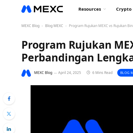
Resources
Crypto 
MEXC Blog
Blog MEXC
Program Rujukan MEXC vs Rujukan Bin
-
-
Program Rujukan MEX
Perbandingan Lengk
MEXC Blog
April 24, 2025
6 Mins Read
BLOG 