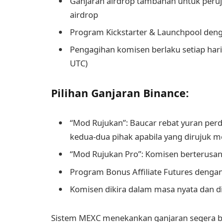
Ganjaran airdrop tambahan untuk peru
airdrop
Program Kickstarter & Launchpool den
Pengagihan komisen berlaku setiap hari 
UTC)
Pilihan Ganjaran Binance:
“Mod Rujukan”: Baucar rebat yuran per
kedua-dua pihak apabila yang dirujuk m
“Mod Rujukan Pro”: Komisen berterusan
Program Bonus Affiliate Futures denga
Komisen dikira dalam masa nyata dan d
Sistem MEXC menekankan ganjaran segera b