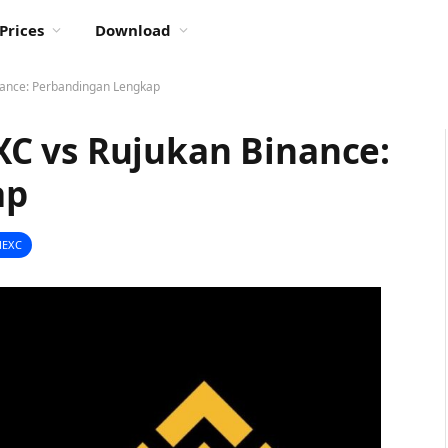
Prices
Download
ance: Perbandingan Lengkap
C vs Rujukan Binance:
ap
MEXC