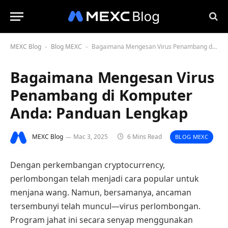
MEXC Blog
Blog MEXC
Bagaimana Mengesan Virus Penambang di Komputer Anda: Panduan Lengkap
-
-
Bagaimana Mengesan Virus
Penambang di Komputer
Anda: Panduan Lengkap
MEXC Blog
Mac 3, 2025
6 Mins Read
BLOG MEXC
Dengan perkembangan cryptocurrency,
perlombongan telah menjadi cara popular untuk
menjana wang. Namun, bersamanya, ancaman
tersembunyi telah muncul—virus perlombongan.
Program jahat ini secara senyap menggunakan