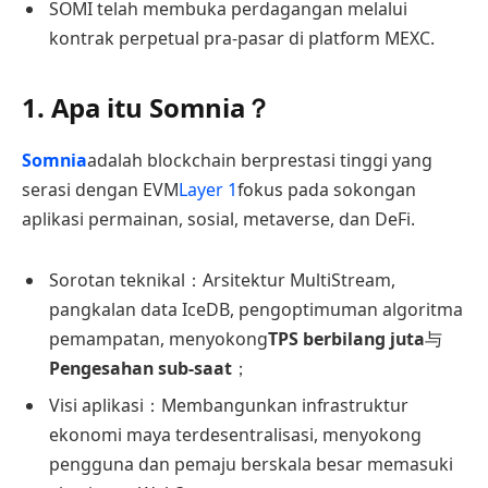
SOMI telah membuka perdagangan melalui
kontrak perpetual pra-pasar di platform MEXC.
1. Apa itu Somnia？
Somnia
adalah blockchain berprestasi tinggi yang
serasi dengan EVM
Layer 1
fokus pada sokongan
aplikasi permainan, sosial, metaverse, dan DeFi.
Sorotan teknikal：Arsitektur MultiStream,
pangkalan data IceDB, pengoptimuman algoritma
pemampatan, menyokong
TPS berbilang juta
与
Pengesahan sub-saat
；
Visi aplikasi：Membangunkan infrastruktur
ekonomi maya terdesentralisasi, menyokong
pengguna dan pemaju berskala besar memasuki