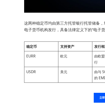
这两种稳定币均由第三方托管银行托管储备，均
电子货币机构发行，具备法律定义下的“电子货币（
稳定币
支持资产
发行框
EURR
欧元
由欧盟持
⾏
USDR
美元
由与 S
的 EM
立即