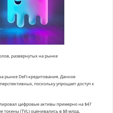
олов, развернутых на рынке
а рынке DeFi-кредитования. Данное
перспективных, поскольку упрощает доступ к
мулировал цифровые активы примерно на $47
е токены (TVL) оценивались в $8 млрд.