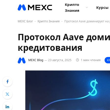
Крипто
Курсы
Знания
MEXC Блог
Крипто Знания
Протокол Aave доминирует на 
-
-
Протокол Aave доми
кредитования
MEXC Blog
23 августа, 2025
1 мин чтения
К