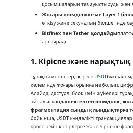
қосымшаларын тез ауыстыруды жеңіл
Жоғары өнімділікке ие Layer 1 бло
өткізу және секундтың бөлшегінде са
Bitfinex пен Tether қолдайды
платф
арттырады
1. Кіріспе және нарықтық
Тұрақты монеттер, әсіресе
USDT
бүкіләлемд
көлемінде жоғары орынға ие болып, цифрл
Алайда, дәстүрлі блокчейн жүйелері тұра
айналысқанда
шектелген өнімділік, жо
фрагментация сынды қиындықтарға т
бойынша, USDT күнделікті трансакциялар 
кросс-чейн көпірлерге және бірнеше фрагм