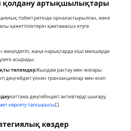
ен қолдану артықшылықтары
циялық тізбегі ретінде орналастырылған, жеке
ы қажеттіліктерін қамтамасыз етуге
 жеңілдетіп, жаңа нарықтарда кіші мөлшерде
зеге асырады.
ақты төлемдер
Жылдам растау мен жоғары
вті деңгейдегі үлкен транзакциялар мен есеп
лдау
хаттама деңгейіндегі активтерді шығару,
мет көрсету тапсырысы
口
ратегиялық көздер