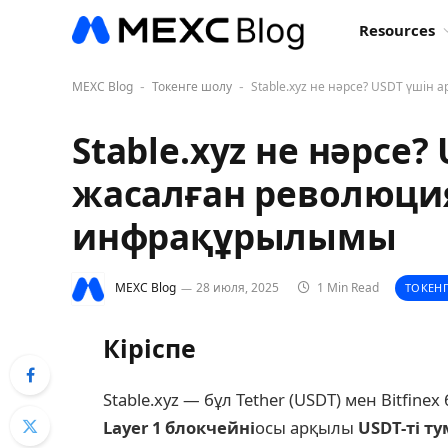
Resources
MEXC Blog
Токенге шолу
Stable.xyz не нәрсе? USDT үші
-
-
Stable.xyz не нәрсе
жасалған революци
инфрақұрылымы
MEXC Blog
28 июля, 2025
1 Min Read
ТОКЕН
Кіріспе
Stable.xyz — бұл Tether (USDT) мен Bitfine
Layer 1 блокчейні
осы арқылы
USDT-ті т