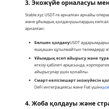
3. Экожүйе орналасуы м
Stable.xyz USDT-ге арналған арнайы опера
және ұйымдық қолданушылардың көпсалал
арналған:
Бөлшек қолдану
USDT аударымдарын
ешқашан құтылмайтын төлемдерді жү
Ұйымдық есеп айырысу және тұр
өткізу қабілеті арқасында, корпорати
айырысулар үшін қолайлы.
Смарт-келісімшарт экожүйесін қо
DeFi интеграциясы және Fiat үшін
қыз
4. Жоба қолдауы және ст