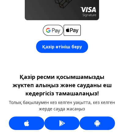
Қазір өтініш беру
Қазір ресми қосымшамызды
жүктеп алыңыз және сауданы еш
кедергісіз тамашалаңыз!
Толық бақылаумен кез келген уақытта, кез келген
жерде сауда жасаңыз