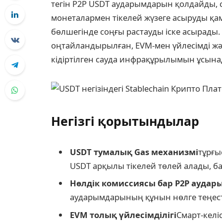
тегін P2P USDT аударымдарын қолдайды, 
монеталармен тікелей жүзеге асыруды қам
бөлшегінде соңғы растауды іске асырады.
оңтайландырылған, EVM-мен үйлесімді жән
кідіртілген сауда инфрақұрылымын ұсына
Негізгі қорытындылар
USDT тумалық Gas механизмі
тұрғы
USDT арқылы тікелей төлей алады, ба
Нөлдік комиссиясы бар P2P аудар
аударымдарының құнын нөлге теңест
EVM толық үйлесімділігі
Смарт-келі