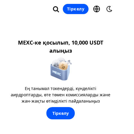
Тіркелу
MEXC-ке қосылып, 10,000 USDT
алыңыз
Ең танымал токендерді, күнделікті
аирдроптарды, өте төмен комиссияларды және
жан-жақты өтімділікті пайдаланыңыз
Тіркелу