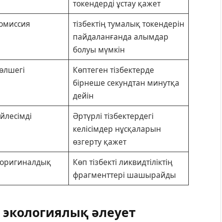
токендерді ұстау қажет
комиссия
тізбектің тумалық токендерін
пайдаланғанда алымдар
болуы мүмкін
өлшегі
Көптеген тізбектерде
бірнеше секундтан минутқа
дейін
йлесімді
Әртүрлі тізбектердегі
келісімдер нұсқаларын
өзгерту қажет
 оригиналдық
Көп тізбекті ликвидтіліктің
фрагменттері шашырайды
е экологиялық әлеует