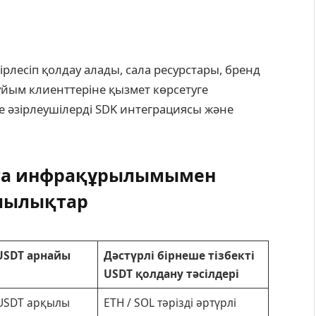
бірлесіп қолдау алады, сала ресурстары, бренд
ұйым клиенттеріне қызмет көрсетуге
де әзірлеушілерді SDK интеграциясы және
нета инфрақұрылымымен
шылықтар
(USDT арнайы
Дәстүрлі бірнеше тізбекті
USDT қолдану тәсілдері
USDT арқылы
ETH / SOL тәрізді әртүрлі