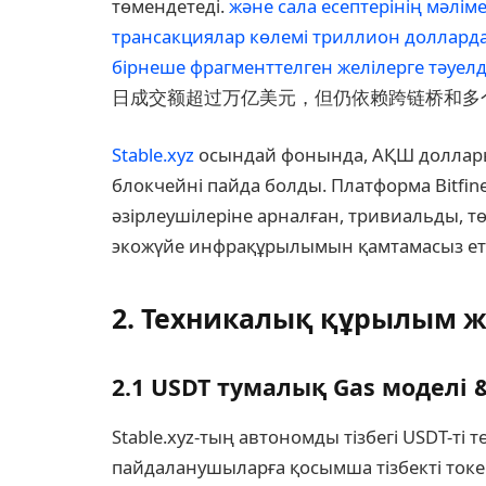
төмендетеді.
және сала есептерінің мәлім
трансакциялар көлемі триллион доллардан
бірнеше фрагменттелген желілерге тәуелділ
日成交额超过万亿美元，但仍依赖跨链桥和多
Stable.xyz
осындай фонында, АҚШ доллары
блокчейні пайда болды. Платформа Bitfinex
әзірлеушілеріне арналған, тривиальды, тө
экожүйе инфрақұрылымын қамтамасыз ете
2. Техникалық құрылым ж
2.1 USDT тумалық Gas моделі 
Stable.xyz-тың автономды тізбегі USDT-ті 
пайдаланушыларға қосымша тізбекті токе