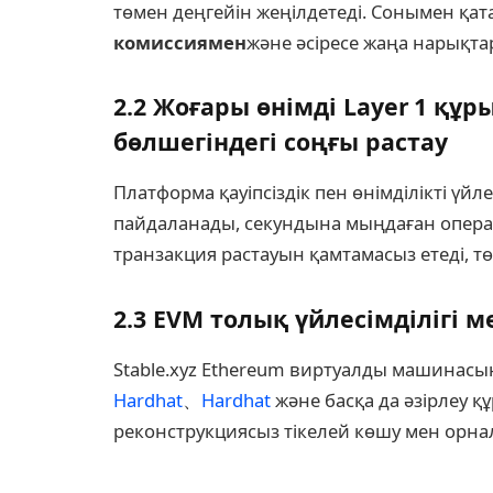
төмен деңгейін жеңілдетеді. Сонымен қа
комиссиямен
және әсіресе жаңа нарықтар
2.2 Жоғары өнімді Layer 1 қ
бөлшегіндегі соңғы растау
Платформа қауіпсіздік пен өнімділікті үйл
пайдаланады, секундына мыңдаған опера
транзакция растауын қамтамасыз етеді, тө
2.3 EVM толық үйлесімділігі м
Stable.xyz Ethereum виртуалды машинас
Hardhat
、
Hardhat
және басқа да әзірлеу қ
реконструкциясыз тікелей көшу мен орна