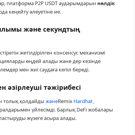
тар, платформа P2P USDT аударымдарын
нөлдік
да кеңейту әлеуетіне ие.
ұрылымы және секундтың
естіретін жетілдірілген консенсус механизмі
цияларды өңдей алады және дер кезінде
лемдер мен жиі саудаға кепіл береді.
ен әзірлеуші тәжірибесі
ын толық қолдайды
және
Remix
Hardhat
、
ұралдарымен үйлесімді. Барлық DeFi жобалары
ластыруды жүзеге асыра алады.