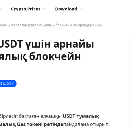
Crypto Prices
Download
н арнайы жасалған революциялық блокчейн инфрақұрылымы
? USDT үшін арнайы
ялық блокчейн
ГЕ ШОЛУ
x бірлесіп бастаған алғашқы
USDT
тумалық
умалық Gas токені ретінде
пайдалана отырып,