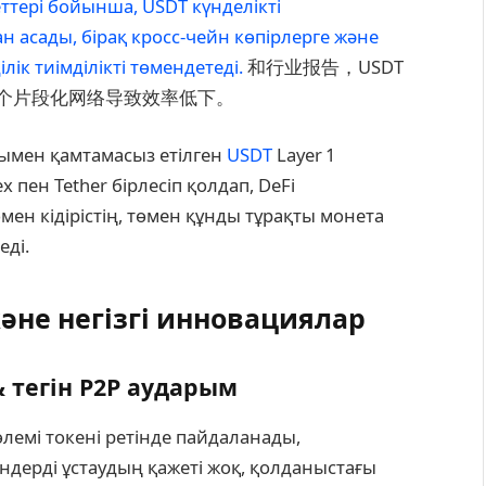
еттері бойынша, USDT күнделікті
 асады, бірақ кросс-чейн көпірлерге және
ік тиімділікті төмендетеді.
和行业报告，USDT
个片段化网络导致效率低下。
мен қамтамасыз етілген
USDT
Layer 1
 пен Tether бірлесіп қолдап, DeFi
мен кідірістің, төмен құнды тұрақты монета
ді.
әне негізгі инновациялар
& тегін P2P аударым
төлемі токені ретінде пайдаланады,
ндерді ұстаудың қажеті жоқ, қолданыстағы