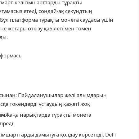
смарт-келісімшарттарды тұрақты
тамасыз етеді, сондай-ақ секундтың
 Бұл платформа тұрақты монета саудасы үшін
е жоғары өткізу қабілеті мен төмен
ды.
сынан: Пайдаланушылар желі алымдарын
сқа токендерді ұстаудың қажеті жоқ
ым
Жаңа нарықтарда тұрақты монета
іреді
сімшарттарды дамытуға қолдау көрсетеді, DeFi