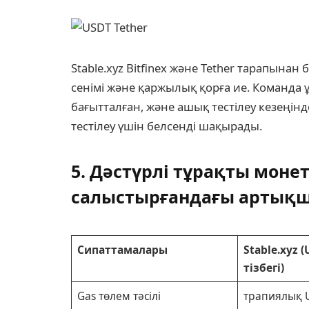
Stable.xyz Bitfinex және Tether тарапынан 
сенімі және қаржылық қорға ие. Команда 
бағытталған, және ашық тестілеу кезеңін
тестілеу үшін белсенді шақырады.
5. Дәстүрлі тұрақты мо
салыстырғандағы артық
Сипаттамалары
Stable.xyz 
тізбегі)
Gas төлем тәсілі
трапиялық 