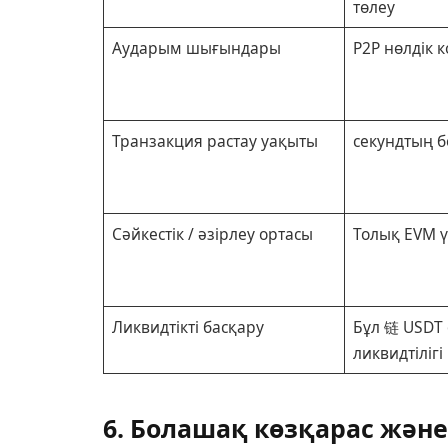
төлеу
Аударым шығындары
P2P нөлдік 
Транзакция растау уақыты
секундтың б
Сәйкестік / әзірлеу ортасы
Толық EVM ү
Ликвидтікті басқару
Бұл 链 USDT
ликвидтілігі
6. Болашақ көзқарас жән