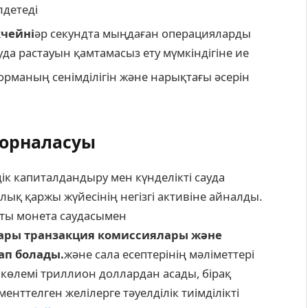
детеді
кчейні
әр секундта мыңдаған операцияларды
уда растауын қамтамасыз ету мүмкіндігіне ие
орманың сенімділігін және нарықтағы әсерін
 орналасуы
ік капиталдандыру мен күнделікті сауда
ық қаржы жүйесінің негізгі активіне айналды.
қты монета саудасымен
ғары транзакция комиссиялары және
ап болады.
және сала есептерінің мәліметтері
көлемі триллион доллардан асады, бірақ
енттелген желілерге тәуелділік тиімділікті