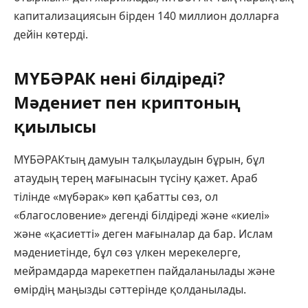
капитализациясын бірден 140 миллион долларға
дейін көтерді.
МҮБӘРАК нені білдіреді?
Мәдениет пен криптоның
қиылысы
МҮБӘРАКтың дамуын талқылаудын бұрын, бұл
атаудың терең мағынасын түсіну қажет. Араб
тілінде «мүбәрак» көп қабатты сөз, ол
«благословение» дегенді білдіреді және «киелі»
және «қасиетті» деген мағыналар да бар. Ислам
мәдениетінде, бұл сөз үлкен мерекелерге,
мейрамдарда марекетпен пайдаланылады және
өмірдің маңызды сәттерінде қолданылады.