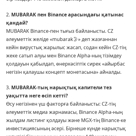
2.
MUBARAK пен Binance арасындағы қатынас
қандай?
MUBARAK Binance-пен тығыз байланысты. CZ
әлеуметтік желіде «mubarak🌛» деп жазғаннан
кейін вирустық жарылыс жасап, содан кейін CZ-тің
жеке сатып алуы мен Binance Alpha-ның тізімдеу
қолдауын қабылдап, өнеркәсіптік сирек «айырбас
негізін қалаушы концепт монетасына» айналды.
3.
MUBARAK-тың нарықтық капители тез
уақытта неге өсіп кетті?
Өсу негізінен үш факторға байланысты: CZ-тің
әлеуметтік медиа жарнамасы, Binance Alpha-ның
жылдам листинг қолдауы және MGX-тің Binance-ке
инвестициясының әсері. Бірнеше күнде нарықтық