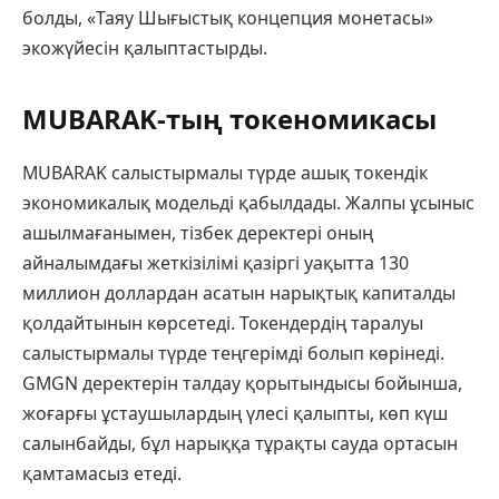
болды, «Таяу Шығыстық концепция монетасы»
экожүйесін қалыптастырды.
MUBARAK-тың токеномикасы
MUBARAK салыстырмалы түрде ашық токендік
экономикалық модельді қабылдады. Жалпы ұсыныс
ашылмағанымен, тізбек деректері оның
айналымдағы жеткізілімі қазіргі уақытта 130
миллион доллардан асатын нарықтық капиталды
қолдайтынын көрсетеді. Токендердің таралуы
салыстырмалы түрде теңгерімді болып көрінеді.
GMGN деректерін талдау қорытындысы бойынша,
жоғарғы ұстаушылардың үлесі қалыпты, көп күш
салынбайды, бұл нарыққа тұрақты сауда ортасын
қамтамасыз етеді.