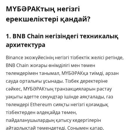
МҮБӘРАКтың негізгі
ерекшеліктері қандай?
1. BNB Chain негізіндегі техникалық
архитектура
Binance экожүйесінің негізгі тізбектік желісі ретінде,
BNB Chain жоғары өнімділігі мен төмен
төлемдерімен танымал, МҮБӘРАКқа тиімді, арзан
сауда орталығы ұсынады. Тізбек деректеріне
сәйкес, МҮБӘРАКтың транзакцияларын растау
уақыты әдетте секундтар ішінде аяқталады, газ
төлемдері Ethereum сияқты негізгі қоғамдық
тізбектерден әлдеқайда төмен,
пайдаланушылардың қатысу кедергілерін
айтарлықтай төмендетеді. Сонымен қатар,