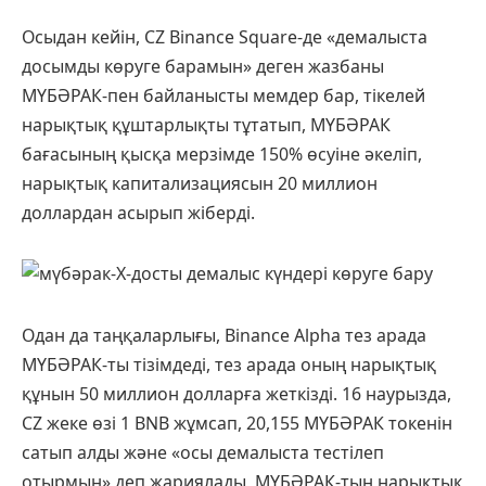
Осыдан кейін, CZ Binance Square-де «демалыста
досымды көруге барамын» деген жазбаны
МҮБӘРАК-пен байланысты мемдер бар, тікелей
нарықтық құштарлықты тұтатып, МҮБӘРАК
бағасының қысқа мерзімде 150% өсуіне әкеліп,
нарықтық капитализациясын 20 миллион
доллардан асырып жіберді.
Одан да таңқаларлығы, Binance Alpha тез арада
МҮБӘРАК-ты тізімдеді, тез арада оның нарықтық
құнын 50 миллион долларға жеткізді. 16 наурызда,
CZ жеке өзі 1 BNB жұмсап, 20,155 МҮБӘРАК токенін
сатып алды және «осы демалыста тестілеп
отырмын» деп жариялады, МҮБӘРАК-тың нарықтық