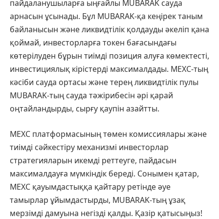
пайдаланушыларға ыңғайлы MUBARAK сауда
арнасын ұсынады. Бұл MUBARAK-қа кеңірек таным
байланысын және ликвидтілік қолдауды әкеліп қана
қоймай, инвесторларға токен бағасындағы
көтерілуден бұрын тиімді позиция алуға көмектесті,
инвестициялық кірістерді максималдады. MEXC-тың
кәсіби сауда ортасы және терең ликвидтілік пулы
MUBARAK-тың сауда тәжірибесін әрі қарай
оңтайландырды, сырғу қаупін азайтты.
MEXC платформасының төмен комиссиялары және
тиімді сәйкестіру механизмі инвесторлар
стратегияларын икемді реттеуге, пайдасын
максималдауға мүмкіндік береді. Сонымен қатар,
MEXC қауымдастыққа қайтару ретінде әуе
тамырлар ұйымдастырды, MUBARAK-тың ұзақ
мерзімді дамуына негізді қалды. Қазір қатысыңыз!