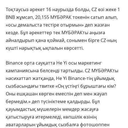
Тоқтаусыз әрекет 16 наурызда болды, CZ өзі жеке 1
BNB жұмсап, 20,155 МҮБӘРАК токенін сатып алып,
«осы демалыста тестіре отырмын» деп жазған
кезде. Бұл әрекеттер тек МҮБӘРАКты аңызға
айналдырып қана қоймай, сонымен бірге CZ-ның
күшті нарықтық ықпалын көрсетті.
Binance орта сауқатта He Yi осы маркетинг
кампаниясына белсенді тартылды. CZ МҮБӘРАКты
насихаттап жатқанда, He Yi Binance-тің ұйымдық
сызбасындағы твитке «Оң үстіңгі бұрыштағы кім?
Оны ешқашан көрген емеспін деп мен жауап
бермедім.» деп түсініктеме қалдырды. Бұл
қауымдастық мүшелерін мемдер жасауға
қатыстыруға итермеледі, көпшілік өзінің
аватарларын ұйымдық сызбалға фотошоппен