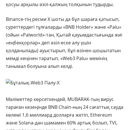
қосуы арқылы әзіл-қалжың толқынын тудырды.
Binance-тің ресми X шоты да бұл шараға қатысып,
суреттердегі тұлғаларды «BNB Holder» және «Palu»
(ойын «Palworld»-тан, Қытай қауымдастығында жиі
«еңбекқорлар» деп әзіл-еске алу үшін
қолданылады) ауыстырып, бұл өзінен шошытатын
мемді кеңінен таратып, «Web3 Palu» мемінің
танымал болуына алып келді.
Мәліметтер көрсеткендей, MUBARAK-тың вирус
тараған кезеңінде BNB Chain-ның 24 сағаттық сауда
көлемі 1,6 миллиард долларға жетіп, Ethereum
және Solana-дан шамамен 60% артық болып, TVL