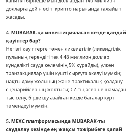
капитілі бірнеше мың доллардан 140 миллион
долларға дейін өсіп, крипто нарығында ғажайып
жасады.
4.
MUBARAK-қа инвестициялаған кезде қандай
қауіптер бар?
Негізгі қауіптерге төмен ликвидтілік (ликвидтілік
пулының тереңдігі тек 4,48 миллион доллар,
күнделікті сауда көлемінің 5% құрайды), үлкен
транзакциялар үшін күшті сырғуға әкелуі мүмкін;
нақты даму жолының және практикалық қолдану
сценарийлерінің жоқтығы; CZ-тің әсеріне шамадан
тыс сену, бірде шу азайған кезде бағалар күрт
төмендеуі мүмкін.
5.
MEXC платформасында MUBARAK-ты
саудалау кезінде ең жақсы тәжірибеге қалай