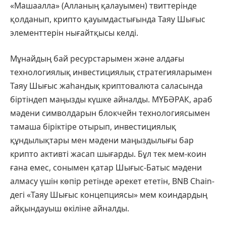
«Машаалла» (Алланың қалауымен) твиттерінде
қолданып, крипто қауымдастығында Таяу Шығыс
элементтерін нығайтқысы келді.
Мұнайдың бай ресурстарымен және алдағы
технологиялық инвестициялық стратегияларымен
Таяу Шығыс жаһандық криптовалюта саласында
біртіндеп маңызды күшке айналды. МҮБӘРАК, араб
мәдени символдарын блокчейн технологиясымен
тамаша біріктіре отырып, инвестициялық
құндылықтары мен мәдени маңыздылығы бар
крипто активті жасап шығарды. Бұл тек мем-коин
ғана емес, сонымен қатар Шығыс-Батыс мәдени
алмасу үшін көпір ретінде әрекет ететін, BNB Chain-
дегі «Таяу Шығыс концепциясы» мем коиндардың
айқындауыш өкіліне айналды.