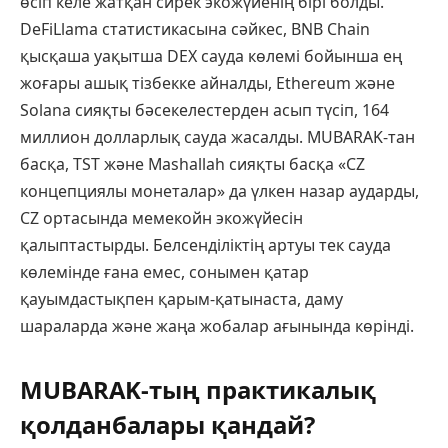
өсіп келе жатқан сирек экожүйенің бірі болды.
DeFiLlama статистикасына сәйкес, BNB Chain
қысқаша уақытша DEX сауда көлемі бойынша ең
жоғары ашық тізбекке айналды, Ethereum және
Solana сияқты бәсекелестерден асып түсіп, 164
миллион долларлық сауда жасалды. MUBARAK-тан
басқа, TST және Mashallah сияқты басқа «CZ
концепциялы монеталар» да үлкен назар аударды,
CZ ортасында мемекойн экожүйесін
қалыптастырды. Белсенділіктің артуы тек сауда
көлемінде ғана емес, сонымен қатар
қауымдастықпен қарым-қатынаста, даму
шараларда және жаңа жобалар ағынында көрінді.
MUBARAK-тың практикалық
қолданбалары қандай?