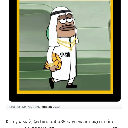
Көп ұзамай, @chinababa88 қауымдастықтың бір