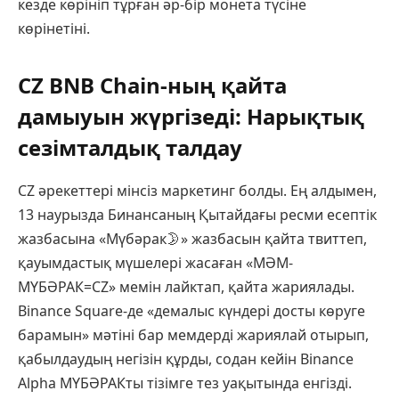
кезде көрініп тұрған әр-бір монета түсіне
көрінетіні.
CZ BNB Chain-ның қайта
дамыуын жүргізеді: Нарықтық
сезімталдық талдау
CZ әрекеттері мінсіз маркетинг болды. Ең алдымен,
13 наурызда Бинансаның Қытайдағы ресми есептік
жазбасына «Мүбәрак🌛» жазбасын қайта твиттеп,
қауымдастық мүшелері жасаған «МӘМ-
МҮБӘРАК=CZ» мемін лайктап, қайта жариялады.
Binance Square-де «демалыс күндері досты көруге
барамын» мәтіні бар мемдерді жариялай отырып,
қабылдаудың негізін құрды, содан кейін Binance
Alpha МҮБӘРАКты тізімге тез уақытында енгізді.