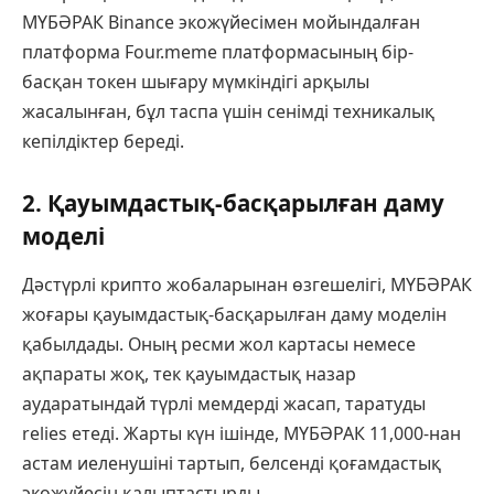
МҮБӘРАК Binance экожүйесімен мойындалған
платформа Four.meme платформасының бір-
басқан токен шығару мүмкіндігі арқылы
жасалынған, бұл таспа үшін сенімді техникалық
кепілдіктер береді.
2. Қауымдастық-басқарылған даму
моделі
Дәстүрлі крипто жобаларынан өзгешелігі, МҮБӘРАК
жоғары қауымдастық-басқарылған даму моделін
қабылдады. Оның ресми жол картасы немесе
ақпараты жоқ, тек қауымдастық назар
аударатындай түрлі мемдерді жасап, таратуды
relies етеді. Жарты күн ішінде, МҮБӘРАК 11,000-нан
астам иеленушіні тартып, белсенді қоғамдастық
экожүйесін қалыптастырды.