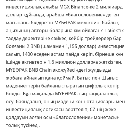
инвестициялық алыбы MGX Binance-ке 2 миллиард
доллар құйғанда, арабша «благословение» деген
мағынаны білдіретін МҮБӘРАК мем-коині байлық
аңызының авторы боларына кім ойлаған? Тізбектік
талдау деректеріне сәйкес, кейбір трейдерлер бар
болғаны 2 BNB (шамамен 1,155 доллар) инвестиция
салып, 1400 еседен астам пайда көріп, бірнеше күн
ішінде активтерін 1,6 миллион долларға жеткізген.
МҮБӘРАК BNB Chain экожүйесіндегі жұлдызды
жобаға айналып қана қоймай, Батыс пен Шығыс
мәдениеттерін байланыстыратын цифрлық көпір
болды. Бұл мақалада МҮБӘРАК-тың таңқаларлық
өсуі баяндалып, оның мәдени коннотациялары мен
инвестициялық логикасы зерттеліп, CZ-нің жеке
қолдауын алған осы «благословение» монетасын
толық түсінеді.