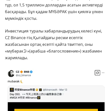
тұр, ол 1,5 триллион доллардан асатын активтерді
басқарады. Бұл қадам МҮБӘРАК үшін қиялға үлкен
мүмкіндік қосты.
Инвестиция туралы хабарландырудың келесі күні,
CZ Binance-тің Қытайдағы ресми есептік
жазбасынан ортақ есепті қайта твиттеп, оны
«мүбәрак🌛»(арабша «благословение») жазбамен
жариялады.