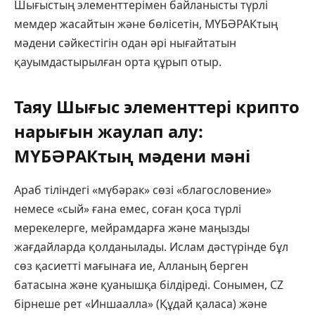
Шығыстың элементтерімен байланысты түрлі
мемдер жасайтын және бөлісетін, МҮБӘРАКтың
мәдени сәйкестігін одан әрі нығайтатын
қауымдастырылған орта құрып отыр.
Таяу Шығыс элементтері крипто
нарығын жаулап алу:
МҮБӘРАКтың мәдени мәні
Араб тіліндегі «мүбәрак» сөзі «благословение»
немесе «сый» ғана емес, соған қоса түрлі
мерекелерге, мейрамдарға және маңызды
жағдайларда қолданылады. Ислам дәстүрінде бұл
сөз қасиетті мағынаға ие, Алланың берген
батасына және қуанышқа білдіреді. Сонымен, CZ
бірнеше рет «Иншаалла» (Құдай қаласа) және