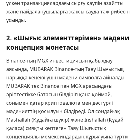
үлкен транзакциялардағы сырғу қаупін азайтты
және пайдаланушыларға жаксы сауда тәжірибесін
ұсынды.
2. «Шығыс элементтерімен» мәдени
концепция монетасы
Binance-тың MGX инвестициясын қабылдау
аясында, MUBARAK Binance-тың Таяу Шығыстық
нарыққа кеңеюі үшін мәдени символға айналды.
MUBARAK тек Binance пен MGX арасындағы
әріптестікке батасын білдіріп қана қоймай,
сонымен қатар криптовалюта мен дәстүрлі
мәдениеттің қосылуын білдіреді. Ол сондай-ақ
Mashallah (Құдайға шүкір) және Inshallah (Құдай
қаласа) сияқты көптеген Таяу Шығыстық
концепциялы мемекоиндардың құрылуына түрткі