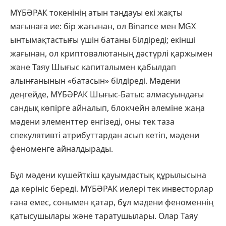
МҮБӘРАК токенінің атын таңдауы екі жақты
мағынаға ие: бір жағынан, ол Binance мен MGX
ынтымақтастығы үшін батаны білдіреді; екінші
жағынан, ол криптовалютаның дәстүрлі қаржымен
және Таяу Шығыс капиталымен қабылдап
алынғанынын «батасын» білдіреді. Мәдени
деңгейде, МҮБӘРАК Шығыс-Батыс алмасуындағы
сандық көпірге айналып, блокчейн әлеміне жаңа
мәдени элементтер енгізеді, оны тек таза
спекулятивті атрибуттардан асып кетіп, мәдени
феноменге айналдырады.
Бұл мәдени күшейткіш қауымдастық құрылысына
да көрініс береді. МҮБӘРАК иелері тек инвесторлар
ғана емес, сонымен қатар, бұл мәдени феноменнің
қатысушылары және таратушылары. Олар Таяу