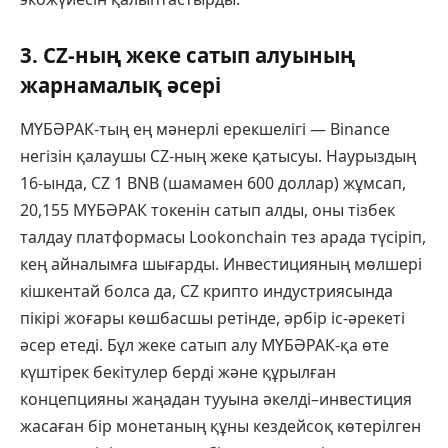
3. CZ-ның жеке сатып алуының
жарнамалық әсері
МҮБӘРАК-тың ең мәнерлі ерекшелігі — Binance
негізін қалаушы CZ-ның жеке қатысуы. Наурыздың
16-ында, CZ 1 BNB (шамамен 600 доллар) жұмсап,
20,155 МҮБӘРАК токенін сатып алды, оны тізбек
талдау платформасы Lookonchain тез арада түсіріп,
кең айналымға шығарды. Инвестицияның мөлшері
кішкентай болса да, CZ крипто индустриясында
пікірі жоғары көшбасшы ретінде, әрбір іс-әрекеті
әсер етеді. Бұл жеке сатып алу МҮБӘРАК-қа өте
күштірек бекітулер берді және құрылған
концепцияны жаңадан тууына әкелді–инвестиция
жасаған бір монетаның құны кездейсоқ көтерілген