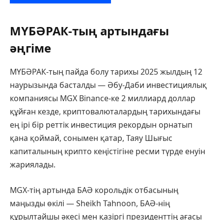
МҮБӘРАК-тың артындағы
әңгіме
МҮБӘРАК-тың пайда болу тарихы 2025 жылдың 12
наурызында басталды — Әбу-Даби инвестициялық
компаниясы MGX Binance-ке 2 миллиард доллар
құйған кезде, криптовалюталардың тарихындағы
ең ірі бір реттік инвестиция рекордын орнатып
қана қоймай, сонымен қатар, Таяу Шығыс
капиталының крипто кеңістігіне ресми түрде енуін
жариялады.
MGX-тің артында БАӘ корольдік отбасының
маңызды өкілі — Sheikh Tahnoon, БАӘ-нің
құрылтайшы әкесі мен қазіргі президенттің ағасы