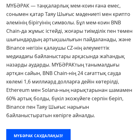
МҮБӘРАК — таңқаларлық мем-коин ғана емес,
сонымен қатар Таяу Шығыс мәдениеті мен крипто
әлемінің бірігуінің символы. Бұл мем-коин BNB
Chain-да жұмыс істейді, жоғары тиімділік пен төмен
шығындардың артықшылығын пайдаланады, және
Binance негізін қалаушы CZ-нің әлеуметтік
медиадағы байланыстары арқасында жаһандық
назарды аударды. МҮБӘРАКтың танымалдығы
артқан сайын, BNB Chain-нің 24 сағаттық сауда
көлемі 1,6 миллиард долларға дейін көтерілді,
Ethereum мен Solana-ның нарықтарынан шамамен
60% артық болды, бүкіл экожүйеге серпін беріп,
Binance пен Таяу Шығыс нарығын
байланыстыратын көпірге айналды.
МҮБӘРАК САУДАЛАҢЫЗ!