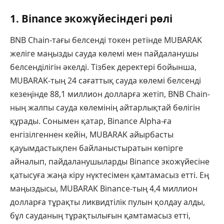
1. Binance экожүйесіндегі рөлі
BNB Chain-тағы белсенді токен ретінде MUBARAK
желіге маңызды сауда көлемі мен пайдаланушы
белсенділігін әкелді. Тізбек деректері бойынша,
MUBARAK-тың 24 сағаттық сауда көлемі белсенді
кезеңінде 88,1 миллион долларға жетіп, BNB Chain-
ның жалпы сауда көлемінің айтарлықтай бөлігін
құрады. Сонымен қатар, Binance Alpha-ға
енгізілгеннен кейін, MUBARAK айырбасты
қауымдастықпен байланыстыратын көпірге
айналып, пайдаланушыларды Binance экожүйесіне
қатысуға жаңа кіру нүктесімен қамтамасыз етті. Ең
маңыздысы, MUBARAK Binance-тың 4,4 миллион
долларға тұрақты ликвидтілік пулын қолдау алды,
бұл сауданың тұрақтылығын қамтамасыз етті,