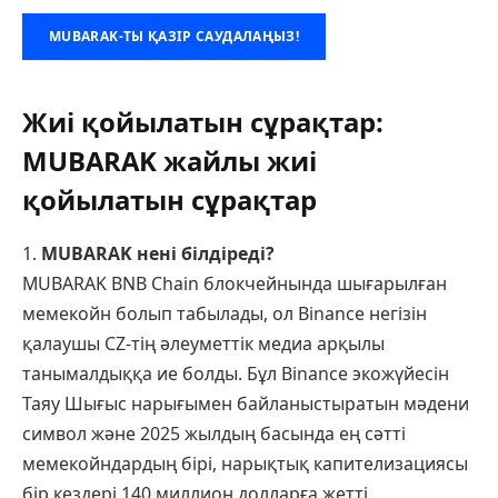
MUBARAK-ТЫ ҚАЗІР САУДАЛАҢЫЗ!
Жиі қойылатын сұрақтар:
MUBARAK жайлы жиі
қойылатын сұрақтар
1.
MUBARAK нені білдіреді?
MUBARAK BNB Chain блокчейнында шығарылған
мемекойн болып табылады, ол Binance негізін
қалаушы CZ-тің әлеуметтік медиа арқылы
танымалдыққа ие болды. Бұл Binance экожүйесін
Таяу Шығыс нарығымен байланыстыратын мәдени
символ және 2025 жылдың басында ең сәтті
мемекойндардың бірі, нарықтық капителизациясы
бір кездері 140 миллион долларға жетті.