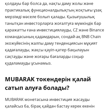
қолдауы бар болса да, нақты даму жолы және
практикалық функционалдылықтың жоқтығы ұзақ
мерзімді мәселе болып қалады. Қызығушылық
танытқан инвесторларға жоғалтуға мүмкіндік бар
қаражатты ғана инвестициялауды, CZ және Binance
командасының қадамдарын, сондай-ақ BNB Chain
экожүйесінің жалпы даму тенденциясын мұқият
қадағалауды, жақсы қауіп-қатер бақылауын
сақтауды және жоғары бағаларды соқыр
қудаламауды ұсынамыз.
MUBARAK токендерін қалай
сатып алуға болады?
MUBARAK монетасына инвестиция жасауды
қалайсыз ба, бірақ қайдан бастау керек екенін