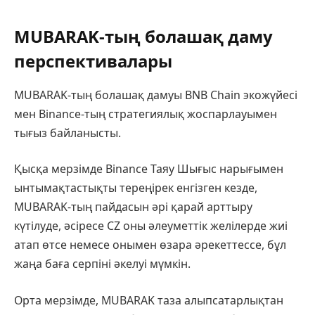
MUBARAK-тың болашақ даму
перспективалары
MUBARAK-тың болашақ дамуы BNB Chain экожүйесі
мен Binance-тың стратегиялық жоспарлауымен
тығыз байланысты.
Қысқа мерзімде Binance Таяу Шығыс нарығымен
ынтымақтастықты тереңірек енгізген кезде,
MUBARAK-тың пайдасын әрі қарай арттыру
күтілуде, әсіресе CZ оны әлеуметтік желілерде жиі
атап өтсе немесе онымен өзара әрекеттессе, бұл
жаңа баға серпіні әкелуі мүмкін.
Орта мерзімде, MUBARAK таза алыпсатарлықтан