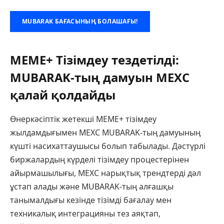
MUBARAK БАҒАСЫНЫҢ БОЛАШАҒЫ!
MEME+ Тізімдеу тездетілді:
MUBARAK-тың дамуын MEXC
қалай қолдайды
Өнеркәсіптік жетекші MEME+ тізімдеу
жылдамдығымен MEXC MUBARAK-тың дамуының
күшті насихаттаушысы болып табылады. Дәстүрлі
биржалардың күрделі тізімдеу процестерінен
айырмашылығы, MEXC нарықтық трендтерді дәл
ұстап алады және MUBARAK-тың алғашқы
танымалдығы кезінде тізімді бағалау мен
техникалық интеграцияны тез аяқтап,