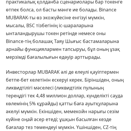
практикалық қолданба сценариолары бар токенге
өтпек болса, ол басты мәнге ие болады. Binance
MUBARAK-ты өз экожүйесіне енгізуі мүмкін,
мысалы, BSC тізбегінің іс-шараларына
ынталандырушы токен ретінде немесе оны
Binance-тің болашақ Таяу Шығыс бастамаларына
арнайы функциялармен тапсыруы, бұл оның ұзақ
мерзімді бағалылығын едәуір арттырады.
Инвесторлар MUBARAK әлі де елеулі қауіптермен
бетпе-бет келетінін ескеруі керек. Біріншіден, оның
ликвидтілігі мәселесі (ликвидтілік пулының
тереңдігі тек 4,48 миллион доллар, күнделікті сауда
көлемінің 5% құрайды) қатты баға ауытқуларына
әкелуі мүмкін. Екіншіден, мемекойн нарығы сезім
күйіне оңай әсер етеді; ұшқын басылған кезде
бағалар тез төмендеуі мүмкін. Үшіншіден, CZ-тің