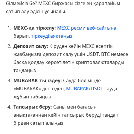
білмейсіз бе? MEXC биржасы сізге ең қарапайым
сатып алу әдісін ұсынады.
MEXC-қа тіркелу:
MEXC ресми веб-сайтына
барып,
тіркеуді аяқтаңыз
Депозит салу:
Кіруден кейін MEXC есептік
жазбаңызға депозит салу үшін USDT, BTC немесе
басқа қолдау көрсетілетін криптовалюталарды
таңдаңыз
MUBARAK-ты іздеу:
Сауда бөлімінде
«MUBARAK» деп іздеп,
MUBARAK/USDT
сауда
жұбын табыңыз
Тапсырыс беру:
Саны мен бағасын
анықтағаннан кейін тапсырыс беруді таңдап,
бірден сатып алыңыз