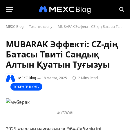
MEXC Blog
Токенге шолу
MUBARAK Эффекті: CZ-дің Батасы Твиті Сандық Алтын Қуатын Туғызуы
-
-
MUBARAK Эффекті: CZ-дің
Батасы Твиті Сандық
Алтын Қуатын Туғызуы
MEXC Blog
18 марта, 2025
2 Mins Read
ТОКЕНГЕ ШОЛУ
МҮБӘРАК
2025 жылдың наурызында Әбу-Дабидің ірі