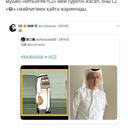
мүшесі «МҮБӘРАК=CZ» мем суретін жасап, оны CZ
«😂» смайлигімен қайта жариялады.