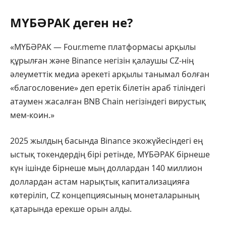
МҮБӘРАК деген не?
«МҮБӘРАК — Four.meme платформасы арқылы
құрылған және Binance негізін қалаушы CZ-нің
әлеуметтік медиа әрекеті арқылы танымал болған
«благословение» деп еретік білетін араб тіліндегі
атаумен жасалған BNB Chain негізіндегі вирустық
мем-коин.»
2025 жылдың басында Binance экожүйесіндегі ең
ыстық токендердің бірі ретінде, МҮБӘРАК бірнеше
күн ішінде бірнеше мың доллардан 140 миллион
доллардан астам нарықтық капитализацияға
көтеріліп, CZ концепциясының монеталарының
қатарында ерекше орын алды.