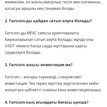
мемекоин, ол өзінің юморлық тәсілі мен қоғамның
қатысуы арқылы кең танымал болды.
2. Fartcoin-ды қайдан сатып алуға болады?
Fartcoin-ды MEXC сияқты криптовалюта
биржаларынан сатып алуға болады, мұнда оны
USDT немесе басқа сауда жұптарына қарсы
саудалауға болады.
3. Fartcoin жақсы инвестиция ма?
Fartcoin – жоғары тәуекелді, спекулятивті
инвестиция. Тек терең зерттеу жүргізгеннен кейін
жоғалтуға қабілетті соманы ғана инвестициялаңыз.
4. Fartcoin-ның ағымдағы бағасы қанша?