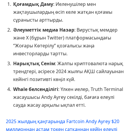
Қоғамдық Даму
: Иеленушілер мен
жақтаушылардың өсіп келе жатқан қоғамы
сұранысты арттырды.
Әлеуметтік медиа Назар
: Вирустық мемдер
және X (бұрын Twitter) платформасындағы
“Жоғары Көтерілу” қозғалысы жаңа
инвесторларды тартты.
Нарықтық Сенім
: Жалпы криптовалюта нарық
трендтері, әсіресе 2024 жылғы АҚШ сайлауынан
кейінгі позитивті көңіл күй.
Whale белсенділігі
: Үлкен иелер, Truth Terminal
жасаушысы Andy Ayrey секілді, бағаға елеулі
сауда жасау арқылы ықпал етті.
2025 жылдың қаңтарында Fartcoin Andy Ayrey $20
миллионнан астам токен сатқаннан кейін елеулі