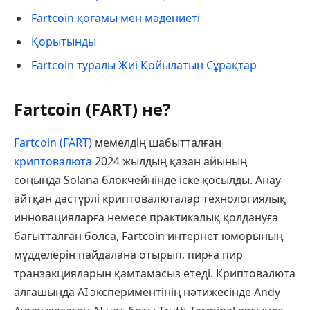
Fartcoin қоғамы мен мәдениеті
Қорытынды
Fartcoin туралы Жиі Қойылатын Сұрақтар
Fartcoin (FART) не?
Fartcoin (FART)
мемелдің шабытталған
криптовалюта
2024 жылдың қазан айының
соңында Solana блокчейнінде іске қосылды. Анау
айтқан дәстүрлі криптовалюталар технологиялық
инновацияларға немесе практикалық қолдануға
бағытталған болса, Fartcoin интернет юморының
мүдделерін пайдалана отырып, пирға пир
транзакцияларын қамтамасыз етеді. Криптовалюта
алғашында AI экспериментінің нәтижесінде Andy