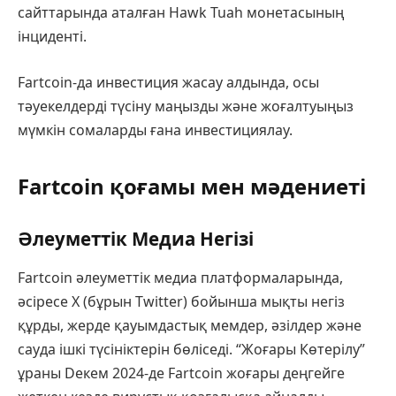
сайттарында аталған Hawk Tuah монетасының
інциденті.
Fartcoin-да инвестиция жасау алдында, осы
тәуекелдерді түсіну маңызды және жоғалтуыңыз
мүмкін сомаларды ғана инвестициялау.
Fartcoin қоғамы мен мәдениеті
Әлеуметтік Медиа Негізі
Fartcoin әлеуметтік медиа платформаларында,
әсіресе X (бұрын Twitter) бойынша мықты негіз
құрды, жерде қауымдастық мемдер, әзілдер және
сауда ішкі түсініктерін бөліседі. “Жоғары Көтерілу”
ұраны Dекем 2024-де Fartcoin жоғары деңгейге