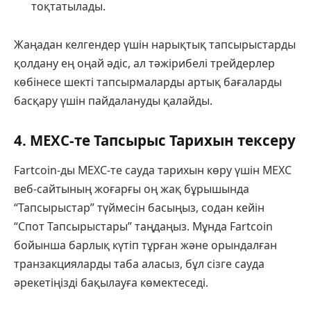
тоқтатылады.
Жаңадан келгендер үшін нарықтық тапсырыстарды
қолдану ең оңай әдіс, ал тәжірибелі трейдерлер
көбінесе шекті тапсырмаларды артық бағаларды
басқару үшін пайдалануды қалайды.
4. MEXC-те Тапсырыс Тарихын тексеру
Fartcoin-ды MEXC-те сауда тарихын көру үшін MEXC
веб-сайтының жоғарғы оң жақ бұрышында
“Тапсырыстар” түймесін басыңыз, содан кейін
“Спот Тапсырыстары” таңдаңыз. Мұнда Fartcoin
бойынша барлық күтіп тұрған және орындалған
транзакцияларды таба аласыз, бұл сізге сауда
әрекетіңізді бақылауға көмектеседі.