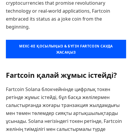
cryptocurrencies that promise revolutionary
technology or real-world applications, Fartcoin
embraced its status as a joke coin from the
beginning.
MEXC-КЕ ҚОСЫЛЫҢЫЗ & БҮГІН FARTCOIN САУДА
ЖАСАҢЫЗ
Fartcoin қалай жұмыс істейді?
Fartcoin Solana блокчейнінде цифрлық токен
ретінде жұмыс істейді, бұл басқа желілермен
салыстырғанда жоғары транзакция жылдамдығы
мен төмен төлемдер сияқты артықшылықтарды
ұсынады. Solana негізіндегі токен ретінде, Fartcoin
желінің тиімділігі мен салыстырмалы түрде