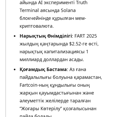
айында AI эксперименті Truth
Terminal аясында Solana
блокчейнінде құрылған мем-
криптовалюта.
Нарықтың Өнімділігі
: FART 2025
жылдың қаңтарында $2.52-ге өсті,
нарықтық капитализациясы 1
миллиард доллардан асады.
Қоғамдық Бастама
: Аз ғана
пайдалылығы болуына қарамастан,
Fartcoin-ның құндылығы оның
жарқын қауымдастығынан және
әлеуметтік желілерде таралған
“Жоғары Көтерілу” қозғалысынан
пайда болады.