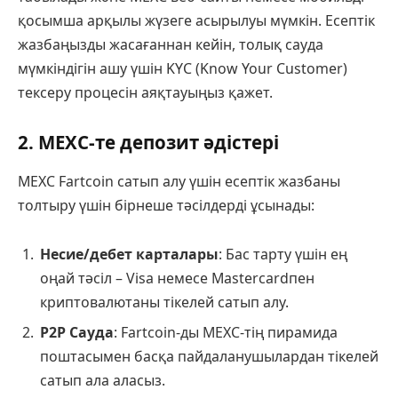
қосымша арқылы жүзеге асырылуы мүмкін. Есептік
жазбаңызды жасағаннан кейін, толық сауда
мүмкіндігін ашу үшін KYC (Know Your Customer)
тексеру процесін аяқтауыңыз қажет.
2. MEXC-те депозит әдістері
MEXC Fartcoin сатып алу үшін есептік жазбаны
толтыру үшін бірнеше тәсілдерді ұсынады:
Несие/дебет карталары
: Бас тарту үшін ең
оңай тәсіл – Visa немесе Mastercardпен
криптовалютаны тікелей сатып алу.
P2P Сауда
: Fartcoin-ды MEXC-тің пирамида
поштасымен басқа пайдаланушылардан тікелей
сатып ала аласыз.