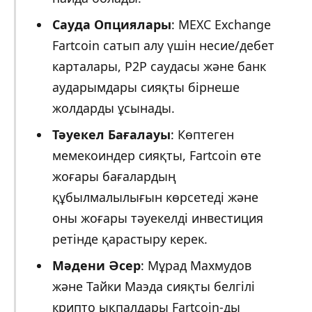
Сауда Опциялары
: MEXC Exchange
Fartcoin сатып алу үшін несие/дебет
карталары, P2P саудасы және банк
аударымдары сияқты бірнеше
жолдарды ұсынады.
Тәуекел Бағалауы
: Көптеген
мемекоиндер сияқты, Fartcoin өте
жоғары бағалардың
құбылмалылығын көрсетеді және
оны жоғары тәуекелді инвестиция
ретінде қарастыру керек.
Мәдени Әсер
: Мұрад Махмудов
және Тайки Маэда сияқты белгілі
крипто ықпалдары Fartcoin-ды