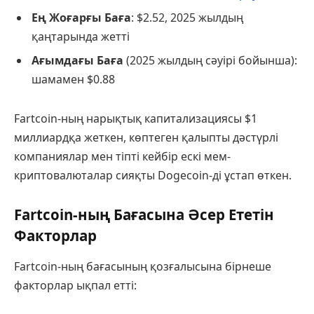
Ең Жоғарғы Баға
: $2.52, 2025 жылдың
қаңтарында жетті
Ағымдағы Баға
(2025 жылдың сәуірі бойынша):
шамамен $0.88
Fartcoin-ның нарықтық капитализациясы $1
миллиардқа жеткен, көптеген қалыпты дәстүрлі
компаниялар мен тіпті кейбір ескі мем-
криптовалюталар сияқты Dogecoin-ді ұстап өткен.
Fartcoin-ның Бағасына Әсер Ететін
Факторлар
Fartcoin-ның бағасының қозғалысына бірнеше
факторлар ықпал етті: