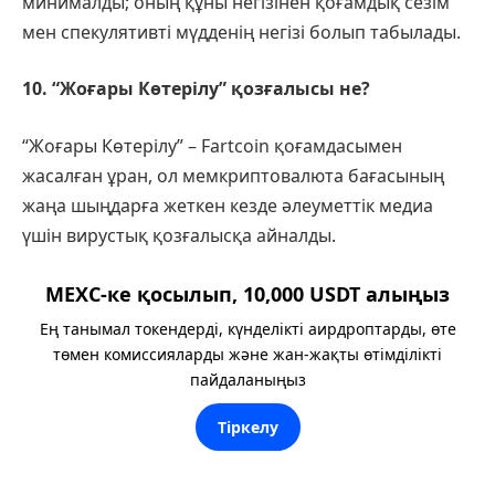
минималды; оның құны негізінен қоғамдық сезім
мен спекулятивті мүдденің негізі болып табылады.
10. “Жоғары Көтерілу” қозғалысы не?
“Жоғары Көтерілу” – Fartcoin қоғамдасымен
жасалған ұран, ол мемкриптовалюта бағасының
жаңа шыңдарға жеткен кезде әлеуметтік медиа
үшін вирустық қозғалысқа айналды.
MEXC-ке қосылып, 10,000 USDT алыңыз
Ең танымал токендерді, күнделікті аирдроптарды, өте
төмен комиссияларды және жан-жақты өтімділікті
пайдаланыңыз
Тіркелу