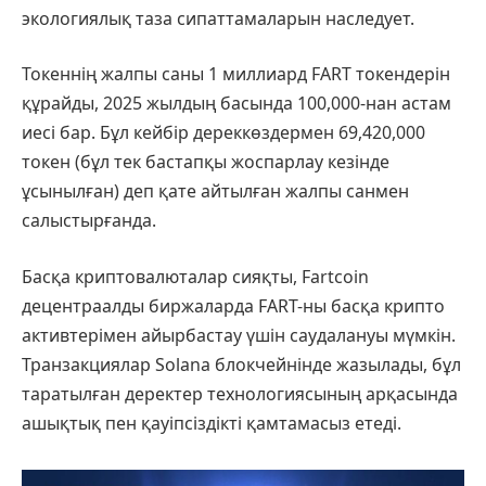
экологиялық таза сипаттамаларын наследует.
Токеннің жалпы саны 1 миллиард FART токендерін
құрайды, 2025 жылдың басында 100,000-нан астам
иесі бар. Бұл кейбір дереккөздермен 69,420,000
токен (бұл тек бастапқы жоспарлау кезінде
ұсынылған) деп қате айтылған жалпы санмен
салыстырғанда.
Басқа криптовалюталар сияқты, Fartcoin
децентраалды биржаларда FART-ны басқа крипто
активтерімен айырбастау үшін саудалануы мүмкін.
Транзакциялар Solana блокчейнінде жазылады, бұл
таратылған деректер технологиясының арқасында
ашықтық пен қауіпсіздікті қамтамасыз етеді.