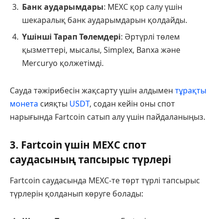
Банк аударымдары
: MEXC қор салу үшін
шекаралық банк аударымдарын қолдайды.
Үшінші Тарап Төлемдері
: Әртүрлі төлем
қызметтері, мысалы, Simplex, Banxa және
Mercuryo қолжетімді.
Сауда тәжірибесін жақсарту үшін алдымен
тұрақты
монета
сияқты
USDT
, содан кейін оны спот
нарығында Fartcoin сатып алу үшін пайдаланыңыз.
3. Fartcoin үшін MEXC спот
саудасының тапсырыс түрлері
Fartcoin саудасында MEXC-те төрт түрлі тапсырыс
түрлерін қолданып көруге болады: