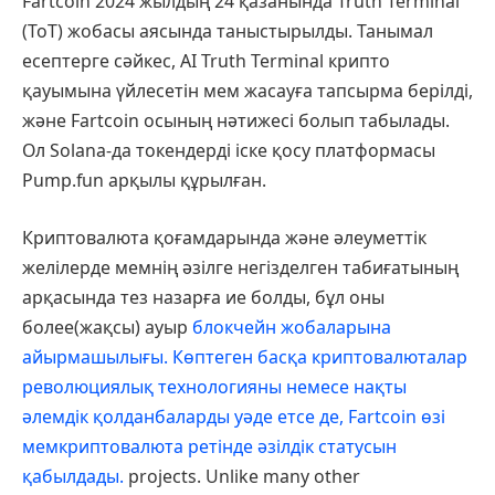
Fartcoin 2024 жылдың 24 қазанында Truth Terminal
(ToT) жобасы аясында таныстырылды. Танымал
есептерге сәйкес, AI Truth Terminal крипто
қауымына үйлесетін мем жасауға тапсырма берілді,
және Fartcoin осының нәтижесі болып табылады.
Ол Solana-да токендерді іске қосу платформасы
Pump.fun арқылы құрылған.
Криптовалюта қоғамдарында және әлеуметтік
желілерде мемнің әзілге негізделген табиғатының
арқасында тез назарға ие болды, бұл оны
более(жақсы) ауыр
блокчейн жобаларына
айырмашылығы. Көптеген басқа криптовалюталар
революциялық технологияны немесе нақты
әлемдік қолданбаларды уәде етсе де, Fartcoin өзі
мемкриптовалюта ретінде әзілдік статусын
қабылдады.
projects. Unlike many other