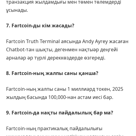
транзакция жылдамдығы мен төмен төлемдерді
ұсынады.
7. Fartcoin-ды кім жасады?
Fartcoin Truth Terminal аясында Andy Ayrey жасаған
Chatbot-тан шықты, дегенмен нақтыәр деңгейі
арналар әр түрлі дереккөздерде өзгереді.
8. Fartcoin-ның жалпы саны қанша?
Fartcoin-ның жалпы саны 1 миллиард токен, 2025
жылдың басында 100,000-нан астам иесі бар.
9. Fartcoin-да нақты пайдалылық бар ма?
Fartcoin-ның практикалық пайдалылығы