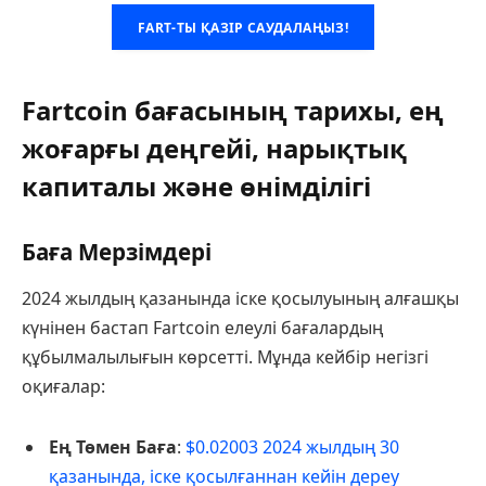
FART-ТЫ ҚАЗІР САУДАЛАҢЫЗ!
Fartcoin бағасының тарихы, ең
жоғарғы деңгейі, нарықтық
капиталы және өнімділігі
Баға Мерзімдері
2024 жылдың қазанында іске қосылуының алғашқы
күнінен бастап Fartcoin елеулі бағалардың
құбылмалылығын көрсетті. Мұнда кейбір негізгі
оқиғалар:
Ең Төмен Баға
:
$0.02003 2024 жылдың 30
қазанында, іске қосылғаннан кейін дереу