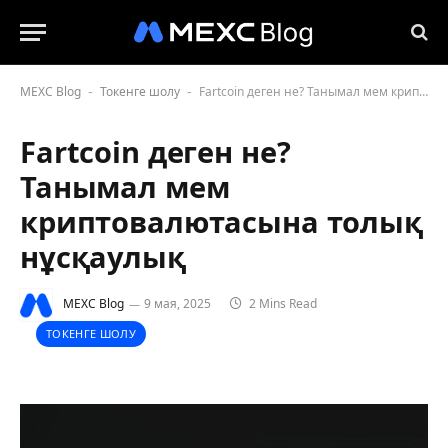
MEXC Blog
Токенге шолу
Fartcoin деген не? Танымал мем криптовалютасына толық нұсқаулық
-
-
Fartcoin деген не?
Танымал мем
криптовалютасына толық
нұсқаулық
MEXC Blog
9 мая, 2025
2 Mins Read
ТОКЕНГЕ ШОЛУ