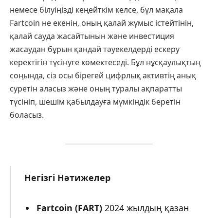
немесе білуіңізді кеңейткім келсе, бұл мақала
Fartcoin не екенін, оның қалай жұмыс істейтінін,
қалай сауда жасайтынын және инвестиция
жасаудан бұрын қандай тәуекелдерді ескеру
керектігін түсінуге көмектеседі. Бұл нұсқаулықтың
соңында, сіз осы бірегей цифрлық активтің анық
суретін аласыз және оның туралы ақпаратты
түсініп, шешім қабылдауға мүмкіндік беретін
боласыз.
Негізгі Нәтижелер
Fartcoin (FART)
2024 жылдың қазан