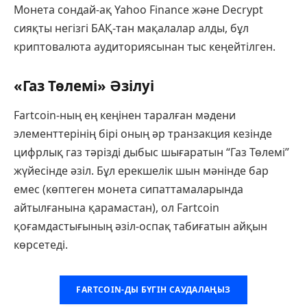
Монета сондай-ақ Yahoo Finance және Decrypt
сияқты негізгі БАҚ-тан мақалалар алды, бұл
криптовалюта аудиториясынан тыс кеңейтілген.
«Газ Төлемі» Әзілуі
Fartcoin-ның ең кеңінен таралған мәдени
элементтерінің бірі оның әр транзакция кезінде
цифрлық газ тәрізді дыбыс шығаратын “Газ Төлемі”
жүйесінде әзіл. Бұл ерекшелік шын мәнінде бар
емес (көптеген монета сипаттамаларында
айтылғанына қарамастан), ол Fartcoin
қоғамдастығының әзіл-оспақ табиғатын айқын
көрсетеді.
FARTCOIN-ДЫ БҮГІН САУДАЛАҢЫЗ