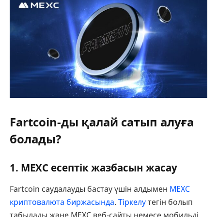
Fartcoin-ды қалай сатып алуға
болады?
1. MEXC есептік жазбасын жасау
Fartcoin саудалауды бастау үшін алдымен
MEXC
криптовалюта биржасында
.
Тіркелу
тегін болып
табылады және MEXC веб-сайты немесе мобильді