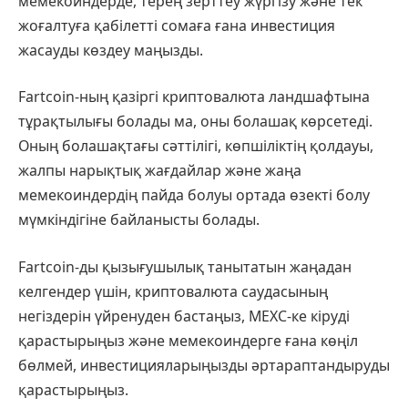
мемекоиндерде, терең зерттеу жүргізу және тек
жоғалтуға қабілетті сомаға ғана инвестиция
жасауды көздеу маңызды.
Fartcoin-ның қазіргі криптовалюта ландшафтына
тұрақтылығы болады ма, оны болашақ көрсетеді.
Оның болашақтағы сәттілігі, көпшіліктің қолдауы,
жалпы нарықтық жағдайлар және жаңа
мемекоиндердің пайда болуы ортада өзекті болу
мүмкіндігіне байланысты болады.
Fartcoin-ды қызығушылық танытатын жаңадан
келгендер үшін, криптовалюта саудасының
негіздерін үйренуден бастаңыз, MEXC-ке кіруді
қарастырыңыз және мемекоиндерге ғана көңіл
бөлмей, инвестицияларыңызды әртараптандыруды
қарастырыңыз.