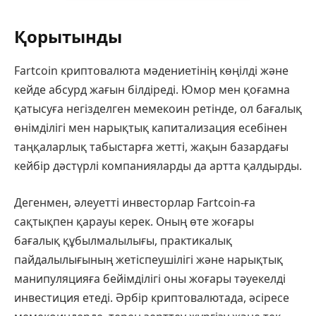
Қорытынды
Fartcoin криптовалюта мәдениетінің көңілді және
кейде абсурд жағын білдіреді. Юмор мен қоғамна
қатысуға негізделген мемекоин ретінде, ол бағалық
өнімділігі мен нарықтық капитализация есебінен
таңқаларлық табыстарға жетті, жақын базардағы
кейбір дәстүрлі компанияларды да артта қалдырды.
Дегенмен, әлеуетті инвесторлар Fartcoin-ға
сақтықпен қарауы керек. Оның өте жоғары
бағалық құбылмалылығы, практикалық
пайдалылығының жетіспеушілігі және нарықтық
манипуляцияға бейімділігі оны жоғары тәуекелді
инвестиция етеді. Әрбір криптовалютада, әсіресе