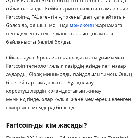
Ayrey жасаған AI чат-боты Truth Terminal аясында
ойластырылды. Кейбір криптовалюта тізімдерінде
Fartcoin-ді “AI агентінің токены” деп қате айтатын
болса да, ол шын мәнінде
мемекоин
жарнамаға
негізделген тәсіліне және жарқын қоғамына
байланысты белгілі болды.
Ойын-сауық брендингі және қызықты ұғымымен
Fartcoin технологиялық қазірдің өзінде көп назар
аударды, бірақ минималды пайдалылығымен. Оның
бірегей тартымдылығы – бұл қолдау
көрсетушілердің қоғамдастығын жинау
мүмкіндігінде, олар күлкілі және мем-ерекшеленген
юмор мен мемдерді бөліседі.
Fartcoin-ды кім жасады?