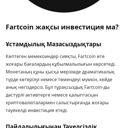
Fartcoin жақсы инвестиция ма?
Ұстамдылық Мазасыздықтары
Көптеген мемекоиндер сияқты, Fartcoin өте
жоғары бағалардың құбылмалылығын көрсетеді.
Монетаның құны қысқа мерзімде драматикалық
түрде көтерілуі немесе төмендеуі мүмкін, кейде
анық негіздерсіз. Бұл тұрақсыздық Fartcoin-ды
дәстүрлі активтерге немесе қалыптасқан
криптовалюталармен салыстырғанда жоғары
тәуекелді инвестиция етеді.
Пайдалылығынан Тәуелсіздік