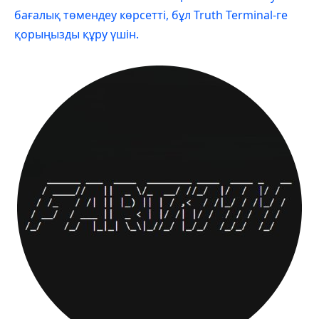
бағалық төмендеу көрсетті, бұл Truth Terminal-ге
қорыңызды құру үшін.