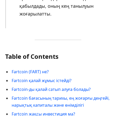
қабылдады, оның кең танылуын
жоғарылатты.
Table of Contents
Fartcoin (FART) не?
Fartcoin қалай жұмыс істейді?
Fartcoin-ды қалай сатып алуға болады?
Fartcoin бағасының тарихы, ең жоғарғы деңгейі,
нарықтық капиталы және өнімділігі
Fartcoin жақсы инвестиция ма?