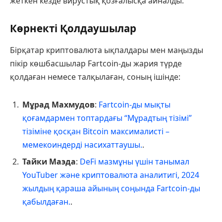
жеткен кезде вирустық қозғалысқа айналды.
Көрнекті Қолдаушылар
Бірқатар криптовалюта ықпалдары мен маңызды
пікір көшбасшылар Fartcoin-ды жария түрде
қолдаған немесе талқылаған, соның ішінде:
Мұрад Махмудов
:
Fartcoin-ды мықты
қоғамдармен топтардағы “Мұрадтың тізімі”
тізіміне қосқан Bitcoin максималисті –
мемекоиндерді насихаттаушы.
.
Тайки Маэда
:
DeFi мазмұны үшін танымал
YouTuber және криптовалюта аналитигі, 2024
жылдың қараша айының соңында Fartcoin-ды
қабылдаған.
.