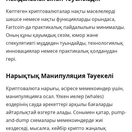
Көптеген криптовалюталар нақты мәселелерді
шешсе немесе нақты функцияларды орындаса,
Fartcoin-да практикалық пайдалылығы минималды.
Оның құны қауымдық сезім, юмор және
спекулятивті мүддеден туындайды, технологиялық
инновациялар немесе практикалық қолданудан
гөрі.
Нарықтық Манипуляция Тәуекелі
Криптовалюта нарығы, әсіресе мемекоиндер үшін,
манипуляцияға осал. Үлкен иелер (whales)
өздерінің сауда әрекеттері арқылы бағаларды
айтарлықтай өзгерте алады. Сонымен қатар, pump-
and-dump схемалары мемекоиндерде жиі
кездеседі, мысалға, кейбір крипто жаңалық