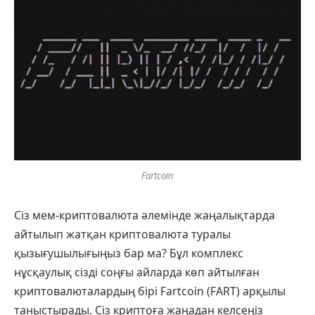
Fartcoin
Сіз мем-криптовалюта әлемінде жаңалықтарда
айтылып жатқан криптовалюта туралы
қызығушылығыңыз бар ма? Бұл комплекс
нұсқаулық сізді соңғы айларда көп айтылған
криптовалюталардың бірі Fartcoin (FART) арқылы
таныстырады. Сіз криптоға жаңадан келсеңіз