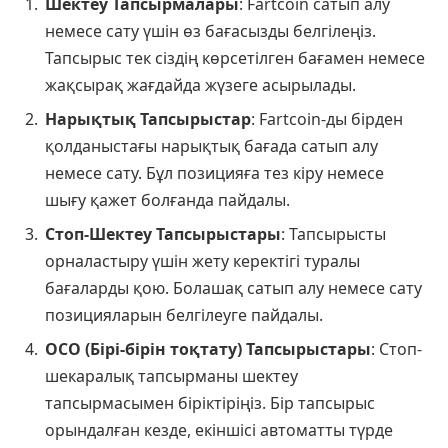
Шектеу Тапсырмалары
: Fartcoin сатып алу
немесе сату үшін өз бағасызды белгілеңіз.
Тапсырыс тек сіздің көрсетілген бағамен немесе
жақсырақ жағдайда жүзеге асырылады.
Нарықтық Тапсырыстар
: Fartcoin-ды бірден
қолданыстағы нарықтық бағада сатып алу
немесе сату. Бұл позицияға тез кіру немесе
шығу қажет болғанда пайдалы.
Стоп-Шектеу Тапсырыстары
: Тапсырысты
орналастыру үшін жету керектігі туралы
бағаларды қою. Болашақ сатып алу немесе сату
позицияларын белгілеуге пайдалы.
OCO (Бірі-бірін тоқтату) Тапсырыстары
: Стоп-
шекаралық тапсырманы шектеу
тапсырмасымен біріктіріңіз. Бір тапсырыс
орындалған кезде, екіншісі автоматты түрде