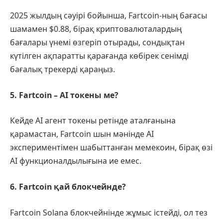
2025 жылдың сәуірі бойынша, Fartcoin-ның бағасы
шамамен $0.88, бірақ криптовалюталардың
бағалары үнемі өзгеріп отырады, сондықтан
күтілген ақпаратты қарағанда көбірек сенімді
бағалық трекерді қараңыз.
5. Fartcoin – AI токены ме?
Кейде AI агент токены ретінде аталғанына
қарамастан, Fartcoin шын мәнінде AI
экспериментімен шабыттанған мемекоин, бірақ өзі
AI функционалдылығына ие емес.
6. Fartcoin қай блокчейнде?
Fartcoin Solana блокчейнінде жұмыс істейді, ол тез