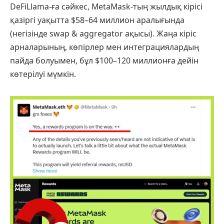
DeFiLlama-ға сәйкес, MetaMask-тың жылдық кірісі
қазіргі уақытта $58–64 миллион аралығында
(негізінде swap & aggregator ақысы). Жаңа кіріс
арналарының, көпірлер мен интеграциялардың
пайда болуымен, бұл $100–120 миллионға дейін
көтерілуі мүмкін.