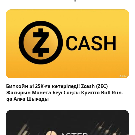
Биткойн $125K-ға көтеріледі! Zcash (ZEC)
Жасырын Монета Беуі Соңғы Крипто Bull Run-
да Алға Шығады