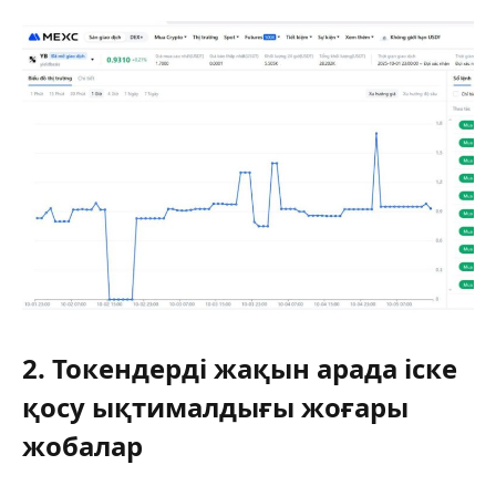
2. Токендерді жақын арада іске
қосу ықтималдығы жоғары
жобалар