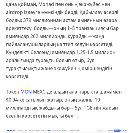
қана қоймай, Monad пен оның экожүйесінен
аirdrop іздеуге мүмкіндік берді. Қабылдау әсерлі
болды: 379 миллионнан астам әмиянның өзара
әрекеттесуі болды—оның 1–5 транзакциясы бар
әмияндар 262 миллионды құрайды—жаңа
пайдаланушылардың көптеп келуін көрсетеді.
Күнделікті белсенді әмияндар 1.25-1.5 миллион
аралығында тұрақты болып отыр, бұл
тұрақтылықты және экожүйенің өміршеңдігін
көрсетеді.
Токен
MON
MEXC-де алдын ала нарықта шамамен
$0.94-ке сатылып жатыр, оның жалпы 10
миллиардтық жабдығы бар—бұл TGE-нің жақын
екенін көрсететін мықты белгі.