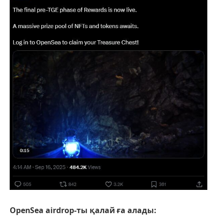
OpenSea аirdrop-ты қалай ға алады: