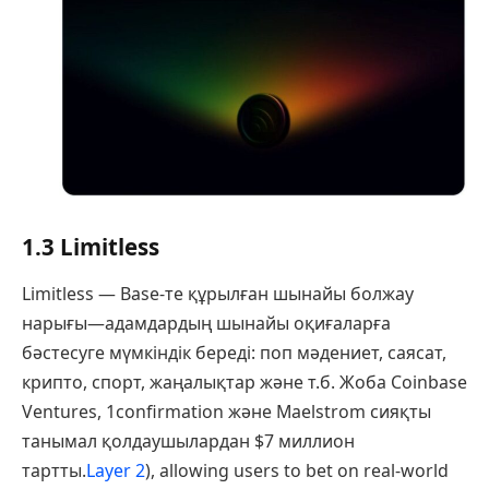
1.3 Limitless
Limitless — Base-те құрылған шынайы болжау
нарығы—адамдардың шынайы оқиғаларға
бәстесуге мүмкіндік береді: поп мәдениет, саясат,
крипто, спорт, жаңалықтар және т.б. Жоба Coinbase
Ventures, 1confirmation және Maelstrom сияқты
танымал қолдаушылардан $7 миллион
тартты.
Layer 2
), allowing users to bet on real-world