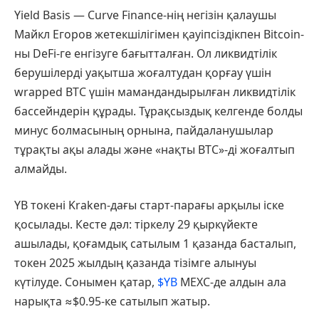
Yield Basis — Curve Finance-нің негізін қалаушы
Майкл Егоров жетекшілігімен қауіпсіздікпен Bitcoin-
ны DeFi-ге енгізуге бағытталған. Ол ликвидтілік
берушілерді уақытша жоғалтудан қорғау үшін
wrapped BTC үшін мамандандырылған ликвидтілік
бассейндерін құрады. Тұрақсыздық келгенде болды
минус болмасының орнына, пайдаланушылар
тұрақты ақы алады және «нақты BTC»-ді жоғалтып
алмайды.
YB токені Kraken-дағы старт-парағы арқылы іске
қосылады. Кесте дәл: тіркелу 29 қыркүйекте
ашылады, қоғамдық сатылым 1 қазанда басталып,
токен 2025 жылдың қазанда тізімге алынуы
күтілуде. Сонымен қатар,
$YB
MEXC-де алдын ала
нарықта ≈$0.95-ке сатылып жатыр.