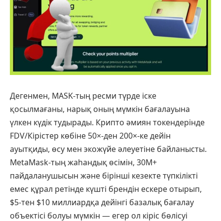
Дегенмен, MASK-тың ресми түрде іске
қосылмағаны, нарық оның мүмкін бағалауына
үлкен күдік тудырады. Крипто әмиян токендерінде
FDV/Кірістер көбіне 50×-ден 200×-ке дейін
ауытқиды, өсу мен экожүйе әлеуетіне байланысты.
MetaMask-тың жаһандық өсімін, 30M+
пайдаланушысын және бірінші кезекте түпкілікті
емес құрал ретінде күшті брендін ескере отырып,
$5-тен $10 миллиардқа дейінгі базалық бағалау
объектісі болуы мүмкін — егер ол кіріс бөлісуі