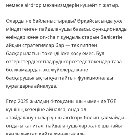
немесе аirdrop механизмдерін күшейтіп жатыр.
Оларды не байланыстырады? Әрқайсысында уже
міндеттенген пайдаланушы базасы, функционалды
өнімдер және on-chain құндылықтарын бөлісетін
айқын стратегиялар бар — тек гиппен
басқарылатын токенді іске қосу емес. Бұл
өзгерістерді жетілдіруді көрсетеді: токендер таза
болжамдардан экожүйелерді және
басқарушылықты қуаттайтын функционалды
құралдарға айналуда.
Егер 2025 жылдың 4-тоқсаны шынымен де TGE
күшінің кезеңіне айналса, онда ол
«пайдаланушылар үшін аirdrop» болып қалмайды—
ондағы капитал, пайдаланушылар және шынайы
құндылықтар қайта жинақталады.