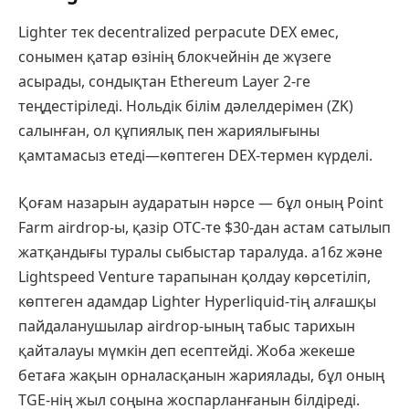
Lighter тек decentralized perpacute DEX емес,
сонымен қатар өзінің блокчейнін де жүзеге
асырады, сондықтан Ethereum Layer 2-ге
теңдестіріледі. Нольдік білім дәлелдерімен (ZK)
салынған, ол құпиялық пен жариялығыны
қамтамасыз етеді—көптеген DEX-термен күрделі.
Қоғам назарын аударатын нәрсе — бұл оның Point
Farm airdrop-ы, қазір OTC-те $30-дан астам сатылып
жатқандығы туралы сыбыстар таралуда. a16z және
Lightspeed Venture тарапынан қолдау көрсетіліп,
көптеген адамдар Lighter Hyperliquid-тің алғашқы
пайдаланушылар аirdrop-ының табыс тарихын
қайталауы мүмкін деп есептейді. Жоба жекеше
бетаға жақын орналасқанын жариялады, бұл оның
TGE-нің жыл соңына жоспарланғанын білдіреді.