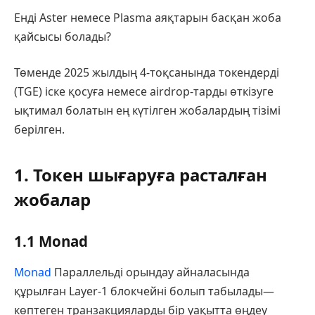
Енді Aster немесе Plasma аяқтарын басқан жоба
қайсысы болады?
Төменде 2025 жылдың 4-тоқсанында токендерді
(TGE) іске қосуға немесе аirdrop-тарды өткізуге
ықтимал болатын ең күтілген жобалардың тізімі
берілген.
1. Токен шығаруға расталған
жобалар
1.1 Monad
Monad
Параллельді орындау айналасында
құрылған Layer-1 блокчейні болып табылады—
көптеген транзакцияларды бір уақытта өңдеу