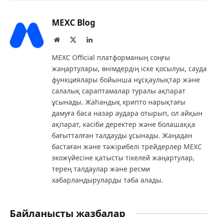
MEXC Blog
Website
X
LinkedIn
(Twitter)
MEXC Official платформаның соңғы
жаңартулары, өнімдердің іске қосылуы, сауда
функциялары бойынша нұсқаулықтар және
салалық сараптамалар туралы ақпарат
ұсынады. Жаһандық крипто нарықтағы
дамуға баса назар аудара отырып, ол айқын
ақпарат, кәсіби деректер және болашаққа
бағытталған талдауды ұсынады. Жаңадан
бастаған және тәжірибелі трейдерлер MEXC
экожүйесіне қатысты тікелей жаңартулар,
терең талдаулар және ресми
хабарландыруларды таба алады.
Байланысты жазбалар