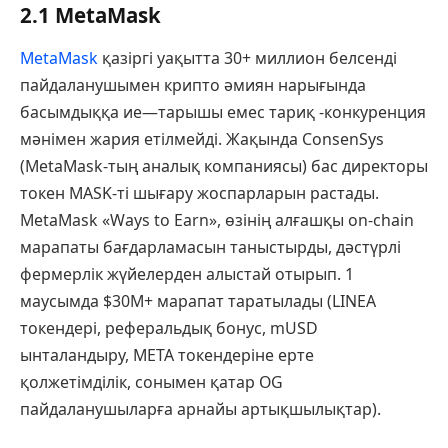
2.1 MetaMask
MetaMask
қазіргі уақытта 30+ миллион белсенді
пайдаланушымен крипто әмиян нарығында
басымдыққа ие—тарышы емес тариқ -конкуренция
мәнімен жария етілмейді. Жақында ConsenSys
(MetaMask-тың аналық компаниясы) бас директоры
токен MASK-ті шығару жоспарларын растады.
MetaMask «Ways to Earn», өзінің алғашқы on-chain
марапаты бағдарламасын таныстырды, дәстүрлі
фермерлік жүйелерден алыстай отырып. 1
маусымда $30M+ марапат таратылады (LINEA
токендері, реферальдық бонус, mUSD
ынталандыру, META токендеріне ерте
қолжетімділік, сонымен қатар OG
пайдаланушыларға арнайы артықшылықтар).