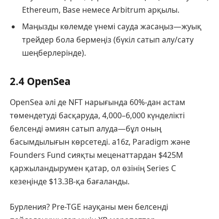
Ethereum, Base немесе Arbitrum арқылы.
Маңызды көлемде үнемі сауда жасаңыз—жуық
трейдер бола бермеңіз (бүкіл сатып алу/сату
шеңберлерінде).
2.4 OpenSea
OpenSea әлі де NFT нарығында 60%-дан астам
төмендетуді басқаруда, 4,000–6,000 күнделікті
белсенді әмиян сатып алуда—бұл оның
басымдылығын көрсетеді. a16z, Paradigm және
Founders Fund сияқты меценаттардан $425M
қаржыландырумен қатар, ол өзінің Series C
кезеңінде $13.3B-қа бағаланды.
Бурления? Pre-TGE науқаны мен белсенді