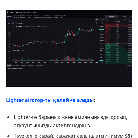
Lighter аirdrop-ты қалай ға алады
:
Lighter-ге барыңыз және әмияныңызды қосып,
аккаунтыңызды активтендіріңіз.
Тәуекелге қарай, қаражат салыңыз (минимум
$5
)