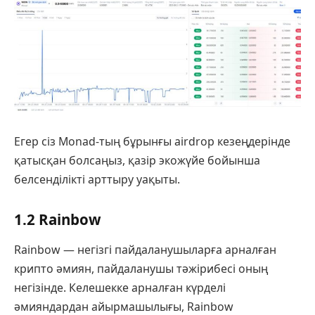
Егер сіз Monad-тың бұрынғы аirdrop кезеңдерінде
қатысқан болсаңыз, қазір экожүйе бойынша
белсенділікті арттыру уақыты.
1.2 Rainbow
Rainbow — негізгі пайдаланушыларға арналған
крипто әмиян, пайдаланушы тәжірибесі оның
негізінде. Келешекке арналған күрделі
әмияндардан айырмашылығы, Rainbow