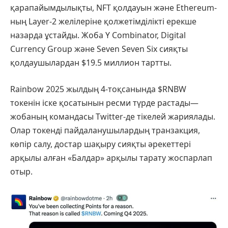
қарапайымдылықты, NFT қолдауын және Ethereum-
ның Layer-2 желілеріне қолжетімділікті ерекше
назарда ұстайды. Жоба Y Combinator, Digital
Currency Group және Seven Seven Six сияқты
қолдаушылардан $19.5 миллион тартты.
Rainbow 2025 жылдың 4-тоқсанында $RNBW
токенін іске қосатынын ресми түрде растады—
жобаның командасы Twitter-де тікелей жариялады.
Олар токенді пайдаланушылардың транзакция,
көпір салу, достар шақыру сияқты әрекеттері
арқылы алған «Балдар» арқылы тарату жоспарлап
отыр.