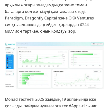
арқылы жоғары жылдамдыққа және төмен
бағаларға қол жеткізуді қамтамасыз етеді.
Paradigm, Dragonfly Capital және OKX Ventures
сияқты алғашқы деңгейдегі қорлардан $244
миллион тартқан, оның қолдауы зор.
Monad тестнеті 2025 жылдың 19 ақпанында іске
қосылды, пайдаланушыларға тек dApps-ті сынап