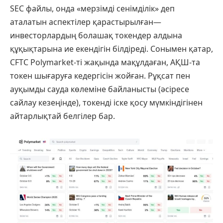
SEC файлы, онда «мерзімді сенімділік» деп
аталатын аспектілер қарастырылған—
инвесторлардың болашақ токендер алдына
құқықтарына ие екендігін білдіреді. Сонымен қатар,
CFTC Polymarket-ті жақында мақұлдаған, АҚШ-та
токен шығаруға кедергісін жойған. Рұқсат пен
ауқымды сауда көлеміне байланысты (әсіресе
сайлау кезеңінде), токенді іске қосу мүмкіндігінен
айтарлықтай белгілер бар.