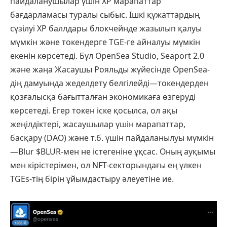
пайдаланушылар үшін XP марапаттар
бағдарламасы туралы сыбыс. Ішкі құжаттардың
сүзілуі XP баллдары блокчейнде жазылып қалуы
мүмкін және токендерге TGE-ге айналуы мүмкін
екенін көрсетеді. Бұл OpenSea Studio, Seaport 2.0
және жаңа Жасаушы Рояльды жүйесінде OpenSea-
дің дамуында жеделдету белгілейді—токендерден
қозғалысқа бағытталған экономикаға өзгеруді
көрсетеді. Егер токен іске қосылса, ол ақы
жеңілдіктері, жасаушылар үшін марапаттар,
басқару (DAO) және т.б. үшін пайдаланылуы мүмкін
—Blur $BLUR-мен не істегеніне ұқсас. Оның ауқымы
мен кірістерімен, ол NFT-секторындағы ең үлкен
TGEs-тің бірін ұйымдастыру әлеуетіне ие.