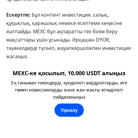
Ескертпе:
Бұл контент инвестиция, салық,
құқықтық, қаржылық немесе есептеме кеңесіне
жатпайды. MEXC бұл ақпаратты тек білім беру
мақсаттары үшін ұсынады. Әрқашан DYOR,
тәуекелдерді түсініп, жауапкершілікпен инвестиция
жасаңыз.
MEXC-ке қосылып, 10,000 USDT алыңыз
Ең танымал токендерді, күнделікті аирдроптарды, өте
төмен комиссияларды және жан-жақты өтімділікті
пайдаланыңыз
Тіркелу