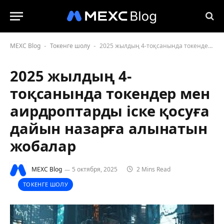
MEXC Blog
Токенге шолу
2025 жылдың 4-тоқсанында токендер мен аирдроптарды іске қосуға дайын назарға алынатын жобалар
-
-
2025 жылдың 4-
тоқсанында токендер мен
аирдроптарды іске қосуға
дайын назарға алынатын
жобалар
MEXC Blog
5 октября, 2025
2 Mins Read
ТОКЕНГЕ ШОЛУ