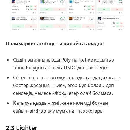
Полимаркет аirdrop-ты қалай ға алады
:
Сіздің әмияныңызды Polymarket-ке қосыңыз
және Polygon арқылы USDC депозиттеңіз.
Сіз түсініп отырған оқиғаларды таңдаңыз және
бәстер жасаңыз—«Ия», егер бұл болады деп
сенсеңіз, немесе «Жоқ», егер олай болмаса.
Қатысуыңыздың жиі және көлемді болған
сайын, аirdrop алу мүмкіндігіңіз жоғары.
2.3 Lighter