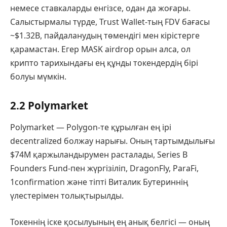
немесе ставкаларды енгізсе, одан да жоғары.
Салыстырмалы түрде, Trust Wallet-тың FDV бағасы
~$1.32B, пайдаланудың төмендігі мен кірістерге
қарамастан. Егер MASK аirdrop орын алса, ол
крипто тарихындағы ең құнды токендердің бірі
болуы мүмкін.
2.2 Polymarket
Polymarket — Polygon-те құрылған ең ірі
decentralized болжау нарығы. Оның тартымдылығы
$74M қаржыландырумен расталады, Series B
Founders Fund-пен жүргізіліп, DragonFly, ParaFi,
1confirmation және тіпті Виталик Бутериннің
үлестерімен толықтырылды.
Токеннің іске қосылуының ең анық белгісі — оның