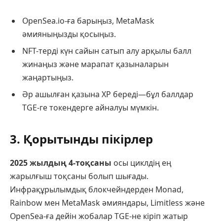
OpenSea.io-ға барыңыз, MetaMask
әмияныңызды қосыңыз.
NFT-терді күн сайын сатып алу арқылы балл
жинаңыз және марапат қазыналарын
жаңартыңыз.
Әр ашылған қазына XP береді—бұл баллдар
TGE-ге токендерге айналуы мүмкін.
3. Қорытынды пікірлер
2025 жылдың 4-тоқсаны
осы циклдің ең
жарылғыш тоқсаны болып шығады.
Инфрақұрылымдық блокчейндерден Monad,
Rainbow мен MetaMask әмияндары, Limitless және
OpenSea-ға дейін жобалар TGE-не кіріп жатыр