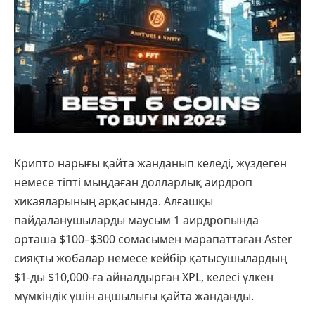
Крипто нарығы қайта жанданып келеді, жүздеген
немесе тіпті мыңдаған долларлық аирдроп
хикаяларының арқасында. Алғашқы
пайдаланушыларды маусым 1 аирдропында
орташа $100–$300 сомасымен марапаттаған Aster
сияқты жобалар немесе кейбір қатысушылардың
$1-ды $10,000-ға айналдырған XPL, келесі үлкен
мүмкіндік үшін аңшылығы қайта жанданды.