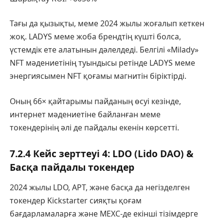
Тағы да қызықты, меме 2024 жылы жоғалып кеткен
жоқ. LADYS меме жоба брендтің күшті болса,
үстемдік ете алатынын дәлелдеді. Белгілі «Milady»
NFT мәдениетінің туындысы ретінде LADYS меме
энергиясымен NFT қоғамы магнитін біріктірді.
Оның 66× қайтарымы пайданың өсуі кезінде,
интернет мәдениетіне байланған меме
токендерінің әлі де пайдалы екенін көрсетті.
7.2.4 Кейс зерттеуі 4: LDO (Lido DAO) &
Басқа пайдалы токендер
2024 жылы LDO, APT, және басқа да негізделген
токендер Kickstarter сияқты қоғам
бағдарламаларға және MEXC-де екінші тізімдерге