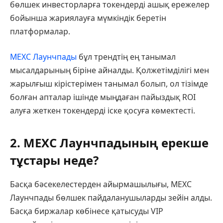
бөлшек инвесторларға токендерді ашық ережелер
бойынша жариялауға мүмкіндік беретін
платформалар.
MEXC Лаунчпады
бұл трендтің ең танымал
мысалдарының біріне айналды. Қолжетімділігі мен
жарылғыш кірістерімен танымал болып, ол тізімде
болған апталар ішінде мыңдаған пайыздық ROI
алуға жеткен токендерді іске қосуға көмектесті.
2. MEXC Лаунчпадының ерекше
тұстары неде?
Басқа бәсекелестерден айырмашылығы, MEXC
Лаунчпады бөлшек пайдаланушыларды зейін алды.
Басқа биржалар көбінесе қатысуды VIP