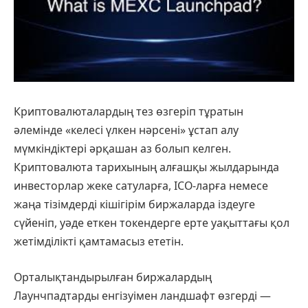
Криптовалюталардың тез өзгеріп тұратын
әлемінде «келесі үлкен нәрсені» ұстап алу
мүмкіндіктері әрқашан аз болып келген.
Криптовалюта тарихының алғашқы жылдарында
инвесторлар жеке сатуларға, ICO-ларға немесе
жаңа тізімдерді кішігірім биржаларда іздеуге
сүйеніп, уәде еткен токендерге ерте уақыттағы қол
жетімділікті қамтамасыз ететін.
Орталықтандырылған биржалардың
Лаунчпадтарды енгізуімен ландшафт өзгерді —