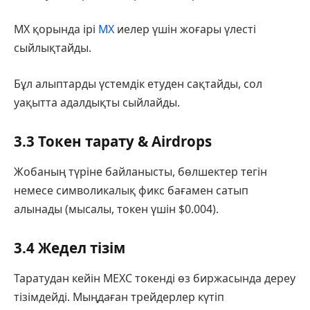
MX қорында ірі
MX
иелер үшін жоғары үлесті
сыйлықтайды.
Бұл алыптарды үстемдік етуден сақтайды, сол
уақытта адалдықты сыйлайды.
3.3 Токен тарату & Airdrops
Жобаның түріне байланысты, бөлшектер тегін
немесе символикалық фикс бағамен сатып
алынады (мысалы, токен үшін $0.004).
3.4 Жедел тізім
Таратудан кейін MEXC токенді өз биржасында дереу
тізімдейді. Мыңдаған трейдерлер күтіп