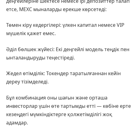
деңгейлеріне шектесе немесе ірі депозиттер талап
етсе, MEXC мыналарды ерекше көрсетеді:
Төмен кіру кедергілері: үлкен капитал немесе VIP
мүшелік қажет емес.
Әділ бөлшек жүйесі: Екі деңгейлі модель теңдік пен
ынталандыруды теңестіреді.
Жедел өтімділік: Токендер таратылғаннан кейін
дереу тізімделеді.
Бұл комбинация оны шағын және орташа
инвесторлар үшін өте тартымды етті — көбіне ерте
кезеңдегі мүмкіндіктерге қолжетімділігі жоқ
адамдар.