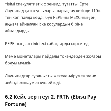
тізімі спекулятивтік френзиді тұтатты. Ерте
Лаунчпад қатысушылары шарықтау кезінде 110×-
тен көп пайда көрді, бұл PEPE-ны MEXC-ның ең
аңызға айналған іске қосулардың біріне
айналдырды.
PEPE-ның сәттілігі екі сабақтарды көрсетеді:
Меме монеталары пайдалы токендерден жоғары
болуы мүмкін.
Лаунчпадтар сұранысты жекелендірумен және
зейінді жинаумен күшейтеді.
6.2 Кейс зерттеуі 2: FRTN (Ebisu Pay
Fortune)