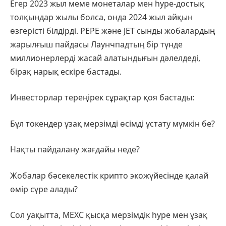
Егер 2023 жыл меме монеталар мен hype-достық
толқындар жылы болса, онда 2024 жыл айқын
өзгерісті білдірді. PEPE және JET сынды жобалардың
жарылғыш пайдасы Лаунчпадтың бір түнде
миллионерлерді жасай алатындығын дәлелдеді,
бірақ нарық ескіре бастады.
Инвесторлар тереңірек сұрақтар қоя бастады:
Бұл токендер ұзақ мерзімді өсімді ұстату мүмкін бе?
Нақты пайдалану жағдайы неде?
Жобалар бәсекелестік крипто экожүйесінде қалай
өмір сүре алады?
Сол уақытта, MEXC қысқа мерзімдік hype мен ұзақ