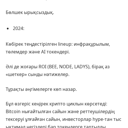
Бөлшек ырықсыздық.
2024:
Көбірек теңдестірілген lineup: инфрақұрылым,
төлемдер және AI токендері.
Әлі де жоғары ROI (BEE, NODE, LADYS), бірақ аз
«шеткер» сынды нәтижелер.
Тұрақты әңгімелерге көп назар.
Бұл өзгеріс кеңірек крипто циклын көрсетеді:
Bitcoin нығайтылған сайын және реттеушілердің
тексеруі ұлғайған сайын, инвесторлар hype-тан тыс
ықтимал негіздері бар токендерге тартылды.