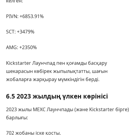
келген:
PIVN: +6853.91%
SCT: +3479%
AMG: +2350%
Kickstarter Лаунчпад пен қоғамды басқару
шекарасын көбірек жыпылықтатты, шағын
жобаларға жарқырау мүмкіндігін берді.
6.5 2023 жылдың үлкен көрінісі
2023 жылы MEXC Лаунчпады (және Kickstarter бірге)
барлығы:
702 жобаны іске қосты.