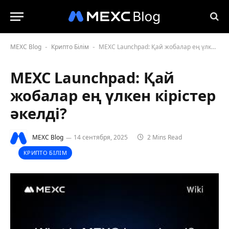
MEXC Blog
Крипто Білім
MEXC Launchpad: Қай жобалар ең үлкен кірістер әкелді?
-
-
MEXC Launchpad: Қай
жобалар ең үлкен кірістер
әкелді?
MEXC Blog
14 сентября, 2025
2 Mins Read
КРИПТО БІЛІМ