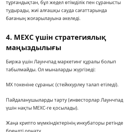
тұрғандықтан, бұл жедел өтімділік пен сұранысты
тудырады, жиі алғашқы сауда сағаттарында
бағаның жоғарылауына әкеледі.
4. MEXC үшін стратегиялық
маңыздылығы
Биржа үшін Лаунчпад маркетинг құралы болып
табылмайды. Ол мыналарды жүргізеді:
MX токеніне сұраныс (стейккурлеу талап етіледі).
Пайдаланушыларды тарту (инвесторлар Лаунчпад
үшін нақты MEXC-ге қосылады).
Жаңа крипто мүмкіндіктерінің инкубаторы ретінде
брендті орнату.