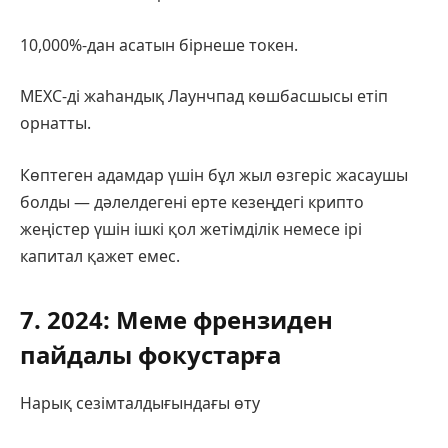
10,000%-дан асатын бірнеше токен.
MEXC-ді жаһандық Лаунчпад көшбасшысы етіп
орнатты.
Көптеген адамдар үшін бұл жыл өзгеріс жасаушы
болды — дәлелдегені ерте кезеңдегі крипто
жеңістер үшін ішкі қол жетімділік немесе ірі
капитал қажет емес.
7. 2024: Меме френзиден
пайдалы фокустарға
Нарық сезімталдығындағы өту