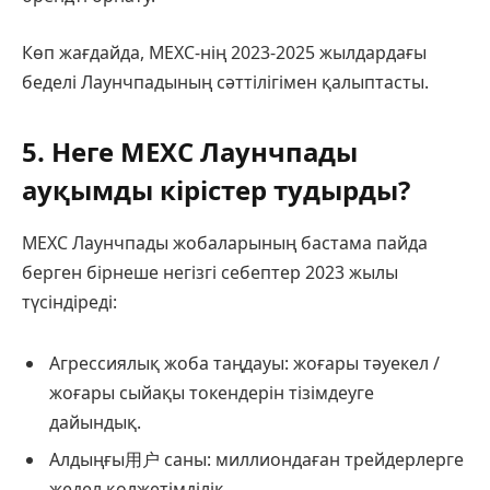
Көп жағдайда, MEXC-нің 2023-2025 жылдардағы
беделі Лаунчпадының сәттілігімен қалыптасты.
5. Неге MEXC Лаунчпады
ауқымды кірістер тудырды?
MEXC Лаунчпады жобаларының бастама пайда
берген бірнеше негізгі себептер 2023 жылы
түсіндіреді:
Агрессиялық жоба таңдауы: жоғары тәуекел /
жоғары сыйақы токендерін тізімдеуге
дайындық.
Алдыңғы用户 саны: миллиондаған трейдерлерге
жедел қолжетімділік.