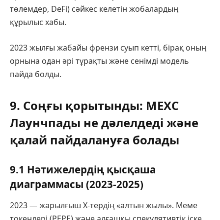
төлемдер, DeFi) сәйкес келетін жобалардың
құрылыс хабы.
2023 жылғы жабайы френзи суып кетті, бірақ оның
орнына одан әрі тұрақты және сенімді модель
пайда болды.
9. Соңғы қорытынды: MEXC
Лаунчпады не дәлелдеді және
қалай пайдалануға болады
9.1 Нәтижелердің қысқаша
диаграммасы (2023-2025)
2023 — жарылғыш X-тердің «алтын жылы». Меме
токендері (PEPE) және алғашқы спекулятивтік іске