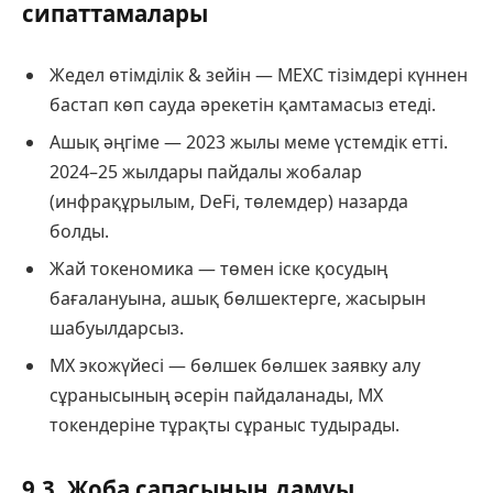
сипаттамалары
Жедел өтімділік & зейін — MEXC тізімдері күннен
бастап көп сауда әрекетін қамтамасыз етеді.
Ашық әңгіме — 2023 жылы меме үстемдік етті.
2024–25 жылдары пайдалы жобалар
(инфрақұрылым, DeFi, төлемдер) назарда
болды.
Жай токеномика — төмен іске қосудың
бағалануына, ашық бөлшектерге, жасырын
шабуылдарсыз.
MX экожүйесі — бөлшек бөлшек заявку алу
сұранысының әсерін пайдаланады, MX
токендеріне тұрақты сұраныс тудырады.
9.3. Жоба сапасының дамуы