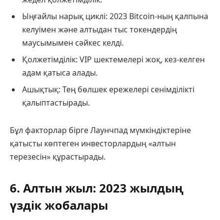
Ыңғайлы нарық циклі: 2023 Bitcoin-ның қалпына
келуімен және алтыдан тыс токендердің
маусымымен сәйкес келді.
Қолжетімділік: VIP шектемелері жоқ, кез-келген
адам қатыса алады.
Ашықтық: Тең бөлшек ережелері сенімділікті
қалыптастырады.
Бұл факторлар бірге Лаунчпад мүмкіндіктеріне
қатысты көптеген инвесторлардың «алтын
терезесін» құрастырады.
6. Алтын жыл: 2023 жылдың
үздік жобалары