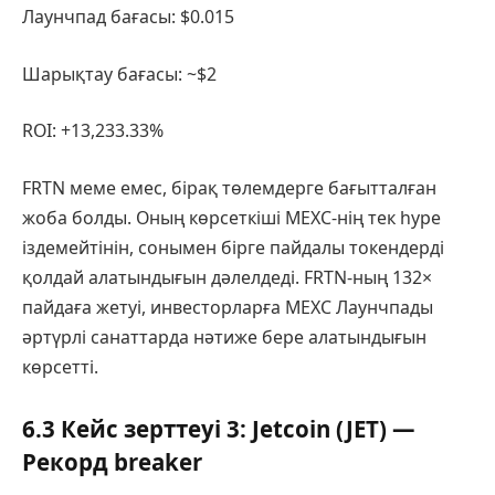
Лаунчпад бағасы: $0.015
Шарықтау бағасы: ~$2
ROI: +13,233.33%
FRTN меме емес, бірақ төлемдерге бағытталған
жоба болды. Оның көрсеткіші MEXC-нің тек hype
іздемейтінін, сонымен бірге пайдалы токендерді
қолдай алатындығын дәлелдеді. FRTN-ның 132×
пайдаға жетуі, инвесторларға MEXC Лаунчпады
әртүрлі санаттарда нәтиже бере алатындығын
көрсетті.
6.3 Кейс зерттеуі 3: Jetcoin (JET) —
Рекорд breaker