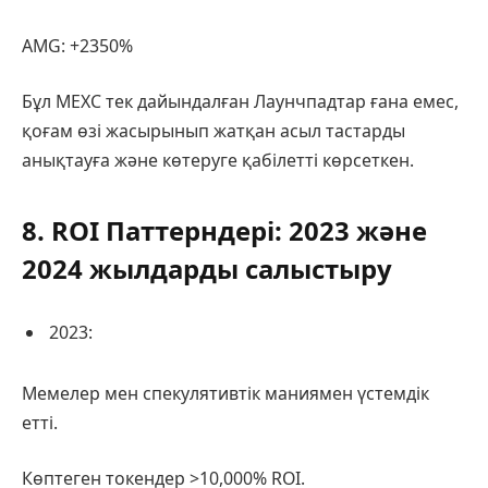
AMG: +2350%
Бұл MEXC тек дайындалған Лаунчпадтар ғана емес,
қоғам өзі жасырынып жатқан асыл тастарды
анықтауға және көтеруге қабілетті көрсеткен.
8. ROI Паттерндері: 2023 және
2024 жылдарды салыстыру
2023:
Мемелер мен спекулятивтік маниямен үстемдік
етті.
Көптеген токендер >10,000% ROI.