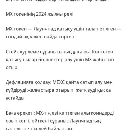
MX токенінің 2024 жылғы рөлі
MX токен — Лаунчпад қатысу үшін талап етілген —
сондай-ақ үлкен пайда көрген:
Стейк курлеме сұранысының ұлғаюы: Көптеген
қатысушылар бөлшектер алу үшін MX жабысып
отыр.
Дефляцияға қолдау: MEXC қайта сатып алу мен
күйдіруді жалғастыра отырып, жеткізуді қысқа
ұстайды.
Баға әрекеті: MX-тің өзі көптеген альткоиндерді
озып кетті, өйткені сұраныс Лаунчпадтың
сәттілігіне тікелей байланған.