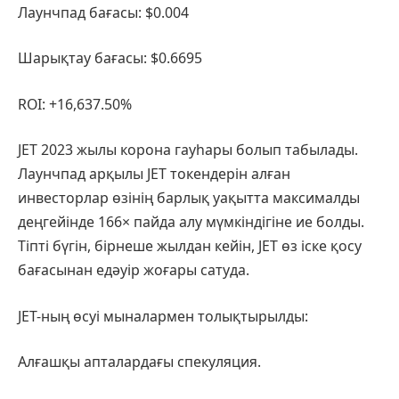
Лаунчпад бағасы: $0.004
Шарықтау бағасы: $0.6695
ROI: +16,637.50%
JET 2023 жылы корона гауһары болып табылады.
Лаунчпад арқылы JET токендерін алған
инвесторлар өзінің барлық уақытта максималды
деңгейінде 166× пайда алу мүмкіндігіне ие болды.
Тіпті бүгін, бірнеше жылдан кейін, JET өз іске қосу
бағасынан едәуір жоғары сатуда.
JET-ның өсуі мыналармен толықтырылды:
Алғашқы апталардағы спекуляция.