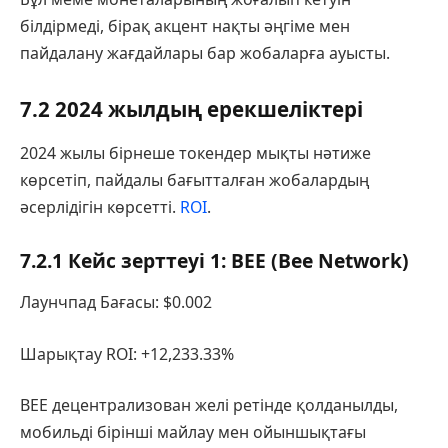
білдірмеді, бірақ акцент нақты әңгіме мен
пайдалану жағдайлары бар жобаларға ауысты.
7.2 2024 жылдың ерекшеліктері
2024 жылы бірнеше токендер мықты нәтиже
көрсетіп, пайдалы бағытталған жобалардың
әсерлідігін көрсетті.
ROI
.
7.2.1 Кейс зерттеуі 1: BEE (Bee Network)
Лаунчпад Бағасы: $0.002
Шарықтау ROI: +12,233.33%
BEE децентрализован желі ретінде қолданылды,
мобильді бірінші майлау мен ойыншықтағы