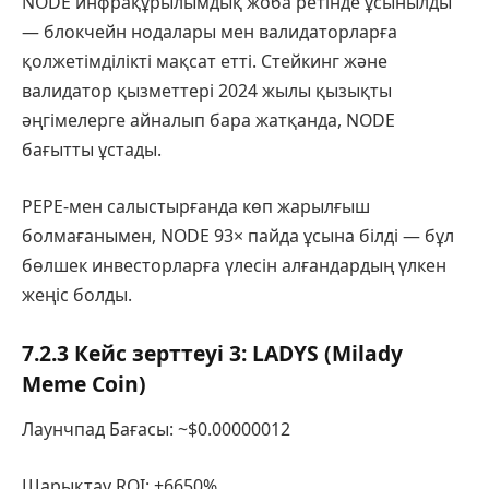
NODE инфрақұрылымдық жоба ретінде ұсынылды
— блокчейн нодалары мен валидаторларға
қолжетімділікті мақсат етті. Стейкинг және
валидатор қызметтері 2024 жылы қызықты
әңгімелерге айналып бара жатқанда, NODE
бағытты ұстады.
PEPE-мен салыстырғанда көп жарылғыш
болмағанымен, NODE 93× пайда ұсына білді — бұл
бөлшек инвесторларға үлесін алғандардың үлкен
жеңіс болды.
7.2.3 Кейс зерттеуі 3: LADYS (Milady
Meme Coin)
Лаунчпад Бағасы: ~$0.00000012
Шарықтау ROI: +6650%