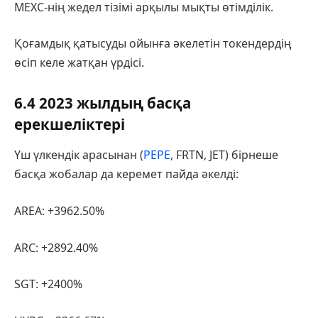
MEXC-нің жедел тізімі арқылы мықты өтімділік.
Қоғамдық қатысуды ойынға әкелетін токендердің
өсіп келе жатқан үрдісі.
6.4 2023 жылдың басқа
ерекшеліктері
Үш үлкендік арасынан (
PEPE
, FRTN, JET) бірнеше
басқа жобалар да керемет пайда әкелді:
AREA: +3962.50%
ARC: +2892.40%
SGT: +2400%