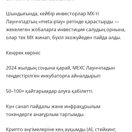
Шындығында, кейбір инвесторлар MX-ті
Лаунчпадтың «meta-play» ретінде қарастырды —
жекелеген жобаларға инвестиция салудың орнына,
олар тек MX жинап, бүкіл экожүйеден пайда алды.
Кеңірек көрініс
2024 жылдың соңына қарай, MEXC Лаунчпадын
теңдестірілген инкубаторға айналдырып
50–100× қайтарымдар алуға қабілетті.
Күн санап пайдалы және инфрақұрылым
токендерге анағұрлым тартымды.
Крипто әңгімелеріне кең ауқымды (AI, стейкинг,