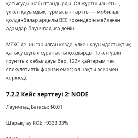
қатысуды шабыттандырды. Ол жұртшылықтың
үлкен қауымдық тұрмысын тартты — мобильді
қолданбалар арқылы BEE токендерін майлаған
адамдар Лаунчпадыға дейін.
MEXC-де шығарылған кезде, үлкен қауымдастықтық
қатысу шұғыл сұранысты қоздырды. Токен үшін
грунттық қабылдауы бар, 122× қайтарым тек
спекулятивтік френзи емес; ол нақты әсермен
көрінеді.
7.2.2 Кейс зерттеуі 2: NODE
Лаунчпад Бағасы: $0.01
Шарықтау ROI: +9333.33%