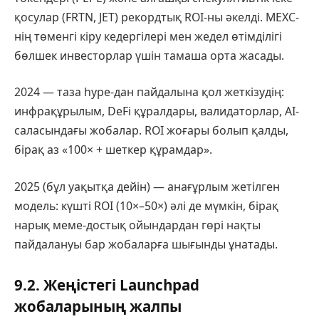
қосулар (FRTN, JET) рекордтық ROI-ны әкелді. MEXC-
нің төменгі кіру кедергілері мен жедел өтімділігі
бөлшек инвесторлар үшін тамаша орта жасады.
2024 — таза hype-дан пайдалына қол жеткізудің:
инфрақұрылым, DeFi құралдары, валидаторлар, AI-
саласындағы жобалар. ROI жоғары болып қалды,
бірақ аз «100× + шеткер құрамдар».
2025 (бұл уақытқа дейін) — анағұрлым жетілген
модель: күшті ROI (10×–50×) әлі де мүмкін, бірақ
нарық меме-достық ойындардан гөрі нақты
пайдалануы бар жобаларға шығынды ұнатады.
9.2. Жеңістегі Launchpad
жобаларының жалпы