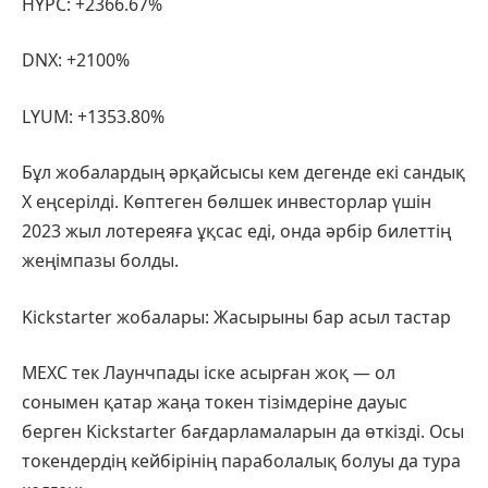
HYPC: +2366.67%
DNX: +2100%
LYUM: +1353.80%
Бұл жобалардың әрқайсысы кем дегенде екі сандық
X еңсерілді. Көптеген бөлшек инвесторлар үшін
2023 жыл лотереяға ұқсас еді, онда әрбір билеттің
жеңімпазы болды.
Kickstarter жобалары: Жасырыны бар асыл тастар
MEXC тек Лаунчпады іске асырған жоқ — ол
сонымен қатар жаңа токен тізімдеріне дауыс
берген Kickstarter бағдарламаларын да өткізді. Осы
токендердің кейбірінің параболалық болуы да тура