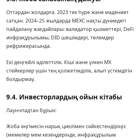
Оттардан жолдарға. 2023 тек hype және мәдениет
сатқан. 2024–25 жылдарда MEXC нақты дүниедегі
пайдалану жағдайлары: валидатор қызметтері, DeFi
инфрақұрылымы, DID шешімдері, төлемдер
рефрижерасында.
Екі деңгейлі әділеттілік. Кіші және үлкен MX
стейкерлер үшін тең қолжетімділік, алып үстемдігін
болдырмау.
9.4. Инвесторлардың ойын кітабы
Лаунчпадтан бұрын:
Жоба әңгімесін нарық циклімен сәйкестендіріңіз
(мемелер мем кезеңдерінде, инфрақұрылым