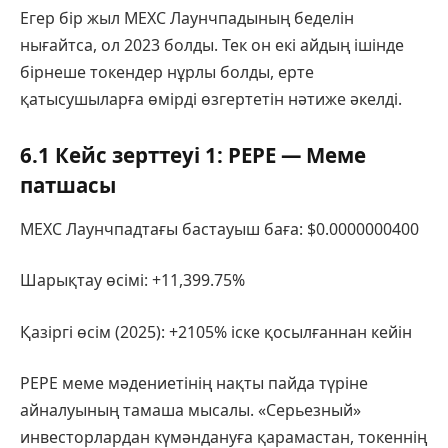
Егер бір жыл MEXC Лаунчпадының беделін
нығайтса, ол 2023 болды. Тек он екі айдың ішінде
бірнеше токендер нұрлы болды, ерте
қатысушыларға өмірді өзгертетін нәтиже әкелді.
6.1 Кейс зерттеуі 1: PEPE — Меме
патшасы
MEXC Лаунчпадтағы бастауыш баға: $0.0000000400
Шарықтау өсімі: +11,399.75%
Қазіргі өсім (2025): +2105% іске қосылғаннан кейін
PEPE меме мәдениетінің нақты пайда түріне
айналуының тамаша мысалы. «Серьезный»
инвесторлардан күмәндануға қарамастан, токеннің