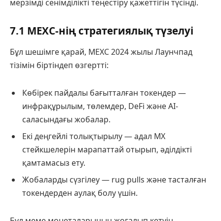
мерзімді сенімділікті теңестіру қажеттігін түсінді.
7.1 MEXC-нің стратегиялық түзелуі
Бұл шешімге қарай, MEXC 2024 жылы Лаунчпад
тізімін біртіндеп өзгертті:
Көбірек пайдалы бағытталған токендер —
инфрақұрылым, төлемдер, DeFi және AI-
саласындағы жобалар.
Екі деңгейлі толықтырылу — адал MX
стейкшелерін марапаттай отырып, әділдікті
қамтамасыз ету.
Жобаларды сүзгілеу — rug pulls және тасталған
токендерден аулақ болу үшін.
Бұл меме монеталарының жоғалып кетуін