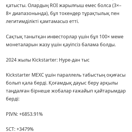
қатысты. Олардың ROI жарылғыш емес болса (3×–
8× диапазонында), бұл токендер тұрақтылық пен
легитимділікті қамтамасыз етті.
Сақтық танытқан инвесторлар үшін бұл 100× меме
монеталарын жазу үшін қауіпсіз балама болды.
2024 жылы Kickstarter: Hype-дан тыс
Kickstarter MEXC үшін параллель табыстың оқиғасы
болып қала берді. Қоғамдық дауыс беру арқылы
таңдалған бірнеше жобалар ғажайып қайтарымдар
берді:
PIVN: +6853.91%
SCT: +3479%