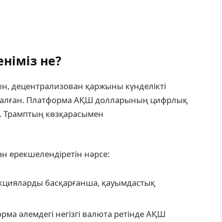
еніміз не?
тын, децентрализован қаржыны күнделікті
ытталған. Платформа АҚШ долларының цифрлық
ж. Трамптың көзқарасымен
дан ерекшелендіретін нәрсе:
акцияларды басқарғанша, қауымдастық
орма әлемдегі негізгі валюта ретінде АҚШ