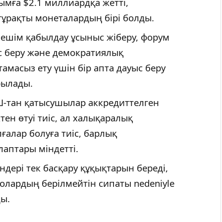
ымға $2.1 миллиардқа жетті,
тұрақты монеталардың бірі болды.
шім қабылдау ұсыныс жіберу, форум
с беру және демократиялық
масыз ету үшін бір апта дауыс беру
рылады.
-тан қатысушылар аккредиттелген
ктен өтуі тиіс, ал халықаралық
алар болуға тиіс, барлық
аптары міндетті.
ндері тек басқару құқықтарын береді,
 олардың берілмейтін сипаты nedeniyle
ы.