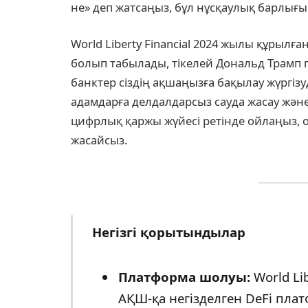
не» деп жатсаңыз, бұл нұсқаулық барлығын
World Liberty Financial 2024 жылы құрыл
болып табылады, тікелей Дональд Трамп 
банктер сіздің ақшаңызға бақылау жүргіз
адамдарға делдалдарсыз сауда жасау және
цифрлық қаржы жүйесі ретінде ойлаңыз, о
жасайсыз.
Негізгі қорытындылар
Платформа шолуы:
World Li
АҚШ-қа негізделген DeFi пла