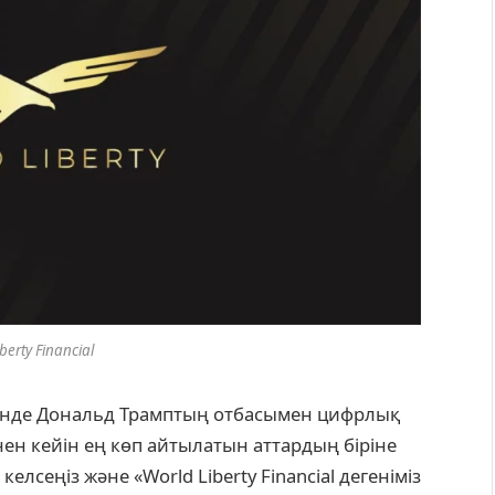
berty Financial
емінде Дональд Трамптың отбасымен цифрлық
нен кейін ең көп айтылатын аттардың біріне
елсеңіз және «World Liberty Financial дегеніміз