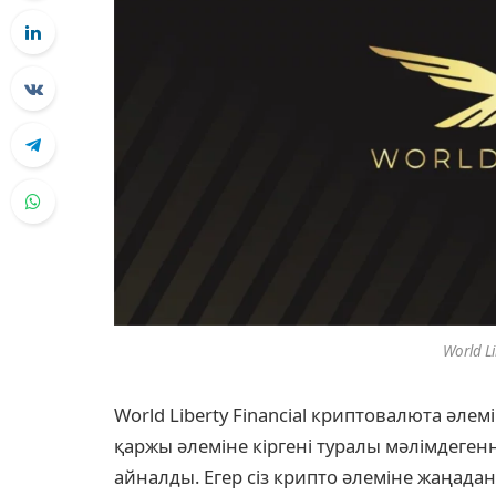
World Li
World Liberty Financial криптовалюта әл
қаржы әлеміне кіргені туралы мәлімдеген
айналды. Егер сіз крипто әлеміне жаңадан к