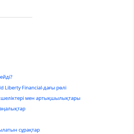
тейді?
Liberty Financial-дағы рөлі
ерекшеліктері мен артықшылықтары
жаңалықтар
ойылатын сұрақтар