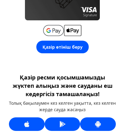
Қазір өтініш беру
Қазір ресми қосымшамызды
жүктеп алыңыз және сауданы еш
кедергісіз тамашалаңыз!
Толық бақылаумен кез келген уақытта, кез келген
жерде сауда жасаңыз