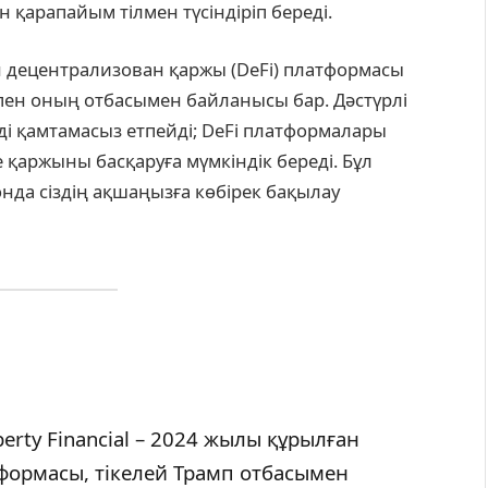
 қарапайым тілмен түсіндіріп береді.
ған децентрализован қаржы (DeFi) платформасы
пен оның отбасымен байланысы бар. Дәстүрлі
уді қамтамасыз етпейді; DeFi платформалары
 қаржыны басқаруға мүмкіндік береді. Бұл
нда сіздің ақшаңызға көбірек бақылау
berty Financial – 2024 жылы құрылған
тформасы, тікелей Трамп отбасымен