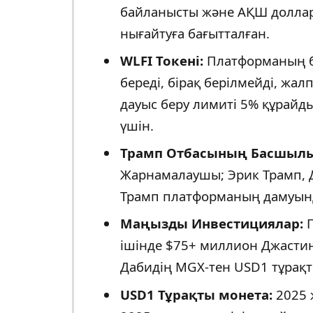
байланысты және АҚШ долла
нығайтуға бағытталған.
WLFI Токені:
Платформаның ба
береді, бірақ берілмейді, жа
дауыс беру лимиті 5% құрайды,
үшін.
Трамп Отбасының Басшылы
Жарнамалаушы; Эрик Трамп, 
Трамп платформаның дамуында
Маңызды Инвестициялар:
П
ішінде $75+ миллион Джасти
Дабидің MGX-тен USD1 тұрақт
USD1 Тұрақты монета:
2025 