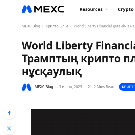
Resources
Crypto 
MEXC Blog
Крипто Білім
World Liberty Financial дегенімі
-
-
World Liberty Financi
Трамптың крипто п
нұсқаулық
MEXC Blog
3 июня, 2025
2 Mins Read
КРИПТО