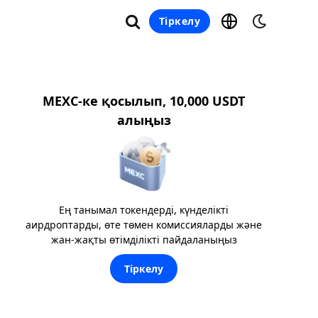
Тіркелу
MEXC-ке қосылып, 10,000 USDT
алыңыз
Ең танымал токендерді, күнделікті
аирдроптарды, өте төмен комиссияларды және
жан-жақты өтімділікті пайдаланыңыз
Тіркелу