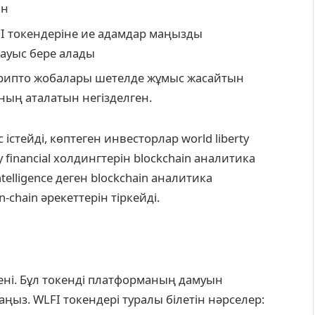
ан
FI токендеріне ие адамдар маңызды
ауыс бере алады
 крипто жобалары шетелде жұмыс жасайтын
каның аталатын негізделген.
тейді, көптеген инвесторлар world liberty
ty financial холдингтерін blockchain аналитика
elligence деген blockchain аналитика
-chain әрекеттерін тіркейді.
окені. Бұл токенді платформаның дамуын
ңыз. WLFI токендері туралы білетін нәрселер: