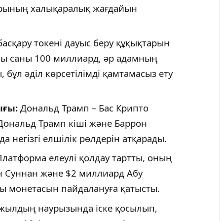
рының халықаралық жағдайын
сқару токені дауыс беру құқықтарын
лпы саны 100 миллиард, әр адамның
 бұл әділ көрсетілімді қамтамасыз ету
ғы:
Дональд Трамп – Бас Крипто
Дональд Трамп кіші және Баррон
 негізгі елшілік рөлдерін атқарады.
латформа елеулі қолдау тартты, оның
н Суннан және $2 миллиард Абу
ы монетасын пайдалануға қатысты.
жылдың наурызында іске қосылып,