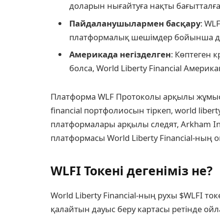
доларын нығайтуға нақты бағытталғ
Пайдаланушылармен басқару
: WL
платформалық шешімдер бойынша д
Америкада негізделген
: Көптеген
болса, World Liberty Financial Амери
Платформа WLF Протоколы арқылы жұмыс іс
financial портфолиосын тіркеп, world liber
платформалары арқылы следят, Arkham Int
платформасы World Liberty Financial-ның on
WLFI Токені дегеніміз не?
World Liberty Financial-ның рухы $WLFI т
қалайтын дауыс беру картасы ретінде ойла