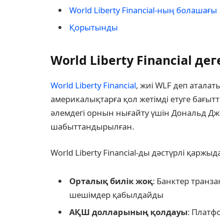
World Liberty Financial-ның болашағы
Қорытынды
World Liberty Financial дег
World Liberty Financial
, жиі WLF деп атала
америкалықтарға қол жетімді етуге бағ
әлемдегі орнын нығайту үшін Дональд Д
шабыттандырылған.
World Liberty Financial-ды дәстүрлі қаржы
Орталық билік жоқ
: Банктер транз
шешімдер қабылдайды
АҚШ долларының қолдауы
: Платф