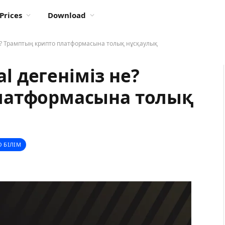
Prices
Download
з не? Трамптың крипто платформасына толық нұсқаулық
al дегеніміз не?
латформасына толық
 БІЛІМ