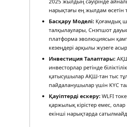
2025 жылдың сәуірінде айнал
нарықтағы ең жылдам өсетін 
Басқару Моделі:
Қоғамдық ше
талқылаулары, Снэпшот дауы
платформа эволюциясын қамта
кезеңдері арқылы жүзеге асы
Инвестиция Талаптары:
АҚШ
инвесторлар ретінде біліктілі
қатысушылар АҚШ-тан тыс тұлғ
пайдаланушылар үшін KYC тал
Қауіптерді ескеру:
WLFI токе
қаржылық кірістер емес, олар
екінші нарықтарда сатылмайд