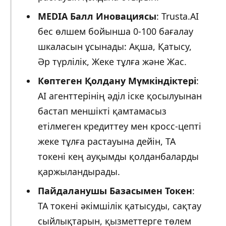
MEDIA Балл Иновациясы
: Trusta.AI
бес өлшем бойынша 0-100 бағалау
шкаласын ұсынады: Ақша, Қатысу,
Әр түрлілік, Жеке тұлға және Жас.
Көптеген Қолдану Мүмкіндіктері
:
AI агенттерінің әділ іске қосылуынан
бастап меншікті қамтамасыз
етілмеген кредиттеу мен кросс-цепті
жеке тұлға растауына дейін, TA
токені кең ауқымды қолданбаларды
қаржыландырады.
Пайдаланушы Базасымен Токен
:
TA токені әкімшілік қатысуды, сақтау
сыйлықтарын, қызметтерге төлем