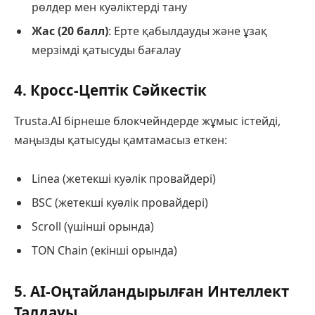
рөлдер мен куәліктерді тану
Жас (20 балл)
: Ерте қабылдауды және ұзақ
мерзімді қатысуды бағалау
4. Кросс-Цептік Сәйкестік
Trusta.AI бірнеше блокчейндерде жұмыс істейді,
маңызды қатысуды қамтамасыз еткен:
Linea (жетекші куәлік провайдері)
BSC (жетекші куәлік провайдері)
Scroll (үшінші орында)
TON Chain (екінші орында)
5. AI-Оңтайландырылған Интеллект
Талдауы