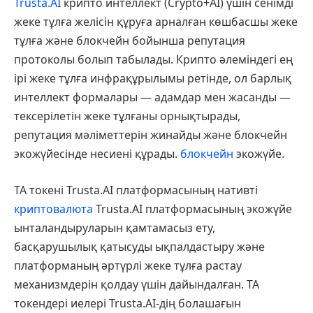
Trusta.AI
крипто интеллект (Crypto+AI) үшін сенімді
жеке тұлға желісін құруға арналған көшбасшы жеке
тұлға және блокчейн бойынша репутация
протоколы болып табылады. Крипто әлеміндегі ең
ірі жеке тұлға инфрақұрылымы ретінде, ол барлық
интеллект формалары — адамдар мен жасанды —
тексерілетін жеке тұлғаны орнықтырады,
репутация мәліметтерін жинайды және блокчейн
экожүйесінде несиені құрады.
блокчейн
экожүйе.
TA токені Trusta.AI платформасының нативті
криптовалюта
Trusta.AI платформасының экожүйе
ынталандыруларын қамтамасыз ету,
басқарушылық қатысуды ықпалдастыру және
платформаның әртүрлі жеке тұлға растау
механизмдерін қолдау үшін дайындалған. TA
токендері иелері Trusta.AI-дің болашағын