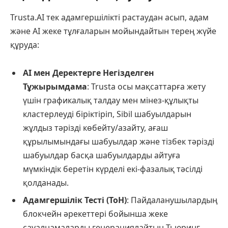
Trusta.AI тек адамгершілікті растаудан асып, адам
және AI жеке тұлғаларын мойындайтын терең жүйе
құруда:
AI мен Деректерге Негізделген
Тұжырымдама
: Trusta осы мақсаттарға жету
үшін графикалық талдау мен мінез-құлықты
кластерлеуді біріктіріп, Sibil шабуылдарын
жұлдыз тәрізді көбейту/азайту, ағаш
құрылымындағы шабуылдар және тізбек тәрізді
шабуылдар басқа шабуылдарды айтуға
мүмкіндік беретін күрделі екі-фазалық тәсілді
қолданады.
Адамгершілік Тесті (ToH)
: Пайдаланушылардың
блокчейн әрекеттері бойынша жеке
сауалнамаларды генерациялайтын Тьюринг