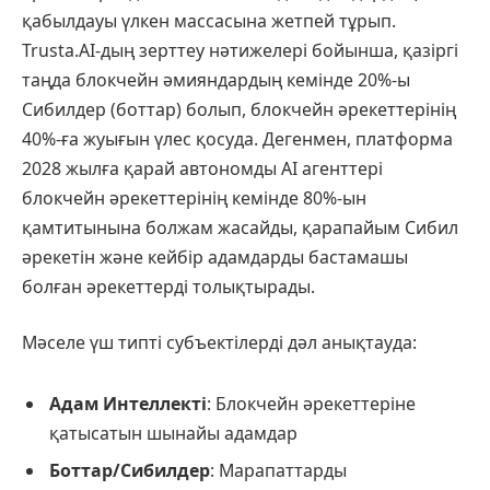
қабылдауы үлкен массасына жетпей тұрып.
Trusta.AI-дың зерттеу нәтижелері бойынша, қазіргі
таңда блокчейн әмияндардың кемінде 20%-ы
Сибилдер (боттар) болып, блокчейн әрекеттерінің
40%-ға жуығын үлес қосуда. Дегенмен, платформа
2028 жылға қарай автономды AI агенттері
блокчейн әрекеттерінің кемінде 80%-ын
қамтитынына болжам жасайды, қарапайым Сибил
әрекетін және кейбір адамдарды бастамашы
болған әрекеттерді толықтырады.
Мәселе үш типті субъектілерді дәл анықтауда:
Адам Интеллекті
: Блокчейн әрекеттеріне
қатысатын шынайы адамдар
Боттар/Сибилдер
: Марапаттарды