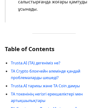
салыстырғанда жоғары қамтуды
ұсынады.
Table of Contents
Trusta.AI (TA) дегеніміз не?
TA Crypto блокчейн әлемінде қандай
проблемаларды шешеді?
Trusta.AI тарихы және TA Coin дамуы
TA токенінің негізгі ерекшеліктері мен
артықшылықтары