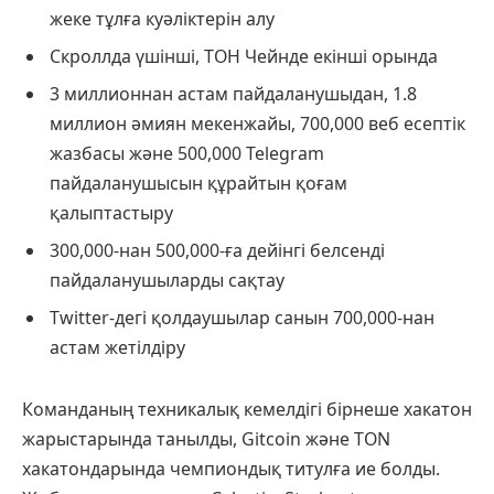
жеке тұлға куәліктерін алу
Скроллда үшінші, ТОН Чейнде екінші орында
3 миллионнан астам пайдаланушыдан, 1.8
миллион әмиян мекенжайы, 700,000 веб есептік
жазбасы және 500,000 Telegram
пайдаланушысын құрайтын қоғам
қалыптастыру
300,000-нан 500,000-ға дейінгі белсенді
пайдаланушыларды сақтау
Twitter-дегі қолдаушылар санын 700,000-нан
астам жетілдіру
Команданың техникалық кемелдігі бірнеше хакатон
жарыстарында танылды, Gitcoin және TON
хакатондарында чемпиондық титулға ие болды.