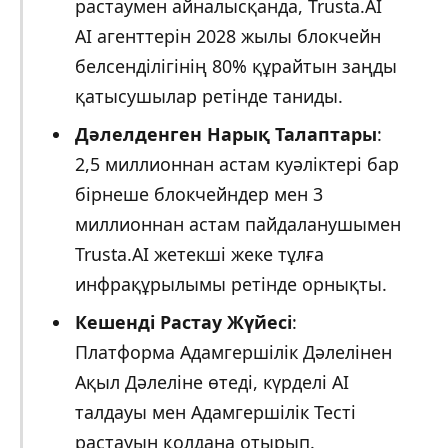
растаумен айналысқанда, Trusta.AI
AI агенттерін 2028 жылы блокчейн
белсенділігінің 80% құрайтын заңды
қатысушылар ретінде таниды.
Дәлелденген Нарық Талаптары
:
2,5 миллионнан астам куәліктері бар
бірнеше блокчейндер мен 3
миллионнан астам пайдаланушымен
Trusta.AI жетекші жеке тұлға
инфрақұрылымы ретінде орнықты.
Кешенді Растау Жүйесі
:
Платформа Адамгершілік Дәлелінен
Ақыл Дәлеліне өтеді, күрделі AI
талдауы мен Адамгершілік Тесті
растауын қолдана отырып.