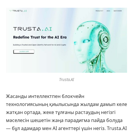
Trusta.AI
Жасанды интеллектпен блокчейн
технологиясының қиылысында жылдам дамып келе
жатқан ортада, жеке тұлғаны растаудың негізгі
мәселесін шешетін жаңа парадигма пайда болуда
— бұл адамдар мен AI агенттері үшін негіз. Trusta.AI