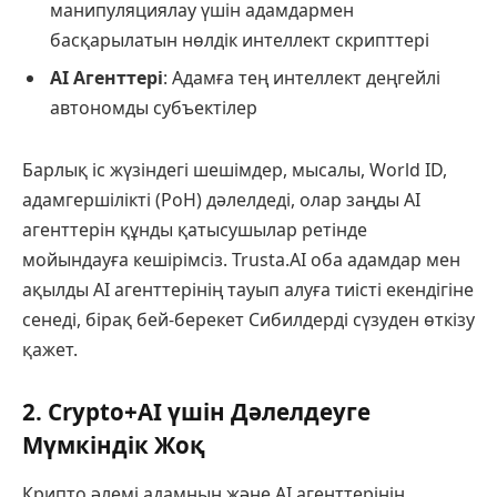
манипуляциялау үшін адамдармен
басқарылатын нөлдік интеллект скрипттері
AI Агенттері
: Адамға тең интеллект деңгейлі
автономды субъектілер
Барлық іс жүзіндегі шешімдер, мысалы, World ID,
адамгершілікті (PoH) дәлелдеді, олар заңды AI
агенттерін құнды қатысушылар ретінде
мойындауға кешірімсіз. Trusta.AI оба адамдар мен
ақылды AI агенттерінің тауып алуға тиісті екендігіне
сенеді, бірақ бей-берекет Сибилдерді сүзуден өткізу
қажет.
2. Crypto+AI үшін Дәлелдеуге
Мүмкіндік Жоқ
Крипто әлемі адамның және AI агенттерінің