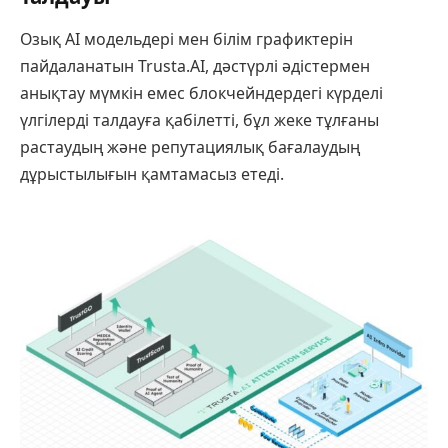
Озық AI модельдері мен білім графиктерін
пайдаланатын Trusta.AI, дәстүрлі әдістермен
анықтау мүмкін емес блокчейндердегі күрделі
үлгілерді талдауға қабілетті, бұл жеке тұлғаны
растаудың және репутациялық бағалаудың
дұрыстылығын қамтамасыз етеді.