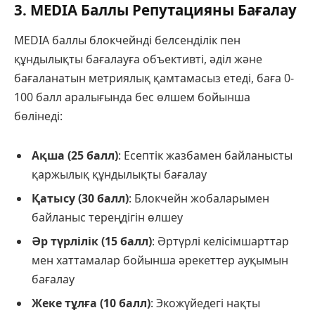
3. MEDIA Баллы Репутацияны Бағалау
MEDIA баллы блокчейнді белсенділік пен
құндылықты бағалауға объективті, әділ және
бағаланатын метриялық қамтамасыз етеді, баға 0-
100 балл аралығында бес өлшем бойынша
бөлінеді:
Ақша (25 балл)
: Есептік жазбамен байланысты
қаржылық құндылықты бағалау
Қатысу (30 балл)
: Блокчейн жобаларымен
байланыс тереңдігін өлшеу
Әр түрлілік (15 балл)
: Әртүрлі келісімшарттар
мен хаттамалар бойынша әрекеттер ауқымын
бағалау
Жеке тұлға (10 балл)
: Экожүйедегі нақты