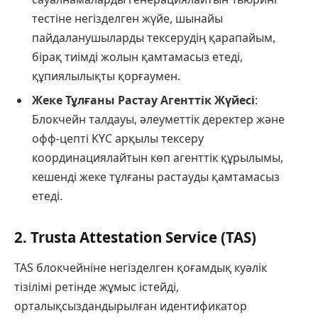
тестіне негізделген жүйе, шынайы
пайдаланушыларды тексерудің қарапайым,
бірақ тиімді жолын қамтамасыз етеді,
құпиялылықты қорғаумен.
Жеке Тұлғаны Растау Агенттік Жүйесі
:
Блокчейн талдауы, әлеуметтік деректер және
офф-цепті KYC арқылы тексеру
координациялайтын көп агенттік құрылымы,
кешенді жеке тұлғаны растауды қамтамасыз
етеді.
2. Trusta Attestation Service (TAS)
TAS блокчейніне негізделген қоғамдық куәлік
тізілімі ретінде жұмыс істейді,
орталықсыздандырылған идентификатор