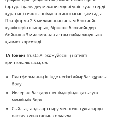
(әртүрлі дәлелдеу механизмдері үшін куәліктерді
құратын) сияқты өнімдер жиынтығын қамтиды.
Платформа 2.5 миллионнан астам блокчейн
куәліктерін шығарып, бірнеше блокчейндер
бойынша 3 миллионнан астам пайдаланушыға
қызмет көрсетеді.
TA Токені
Trusta.AI экожүйесінің нативті
криптовалютасы, ол:
Платформаның ішінде негізгі айырбас құралы
болу
Иелеріне басқару шешімдерінде қатысуға
мүмкіндік беру
Сыйлықтарды арттыру мен жеке тұлғаларды
растау құқықтарын қолдауда