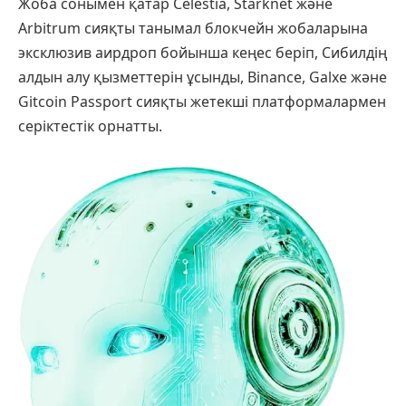
Жоба сонымен қатар Celestia, Starknet және
Arbitrum сияқты танымал блокчейн жобаларына
эксклюзив аирдроп бойынша кеңес беріп, Сибилдің
алдын алу қызметтерін ұсынды, Binance, Galxe және
Gitcoin Passport сияқты жетекші платформалармен
серіктестік орнатты.