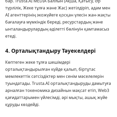
бар. Trusta.AI MEDIA Баллын (Ақша, Қатысу, Әр
түрлілік, Жеке тұлға және Жас) жетілдіріп, адам мен
AI агенттерінің экожүйеге қосқан үлесін жан-жақты
бағалауға мүмкіндік береді, ресурстардың және
ынталандырулардың әділетті бөлінуін қамтамасыз
етеді.
4. Орталықтандыру Тәуекелдері
Көптеген жеке тұлға шешімдері
орталықтандырылған күйде қалып, біртұтас
мемлекеттік сәтсіздіктер мен сенім мәселелерін
туындатады. Trusta.AI орталықтандыруды дамытуға
арналған токеномика дизайнын мақсат етіп, Web3
қағидаттарымен үйлесімді, әрі мықты, ашық жүйе
құруды көздейді.