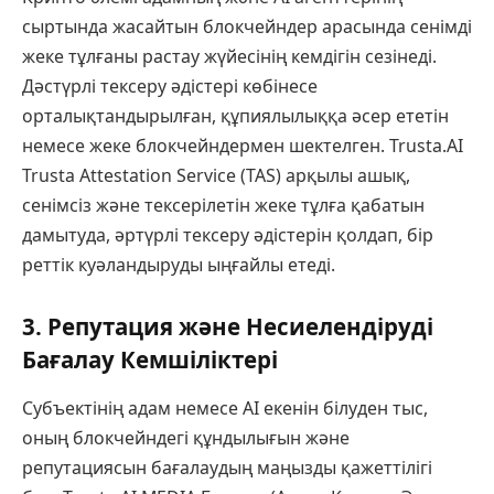
сыртында жасайтын блокчейндер арасында сенімді
жеке тұлғаны растау жүйесінің кемдігін сезінеді.
Дәстүрлі тексеру әдістері көбінесе
орталықтандырылған, құпиялылыққа әсер ететін
немесе жеке блокчейндермен шектелген. Trusta.AI
Trusta Attestation Service (TAS) арқылы ашық,
сенімсіз және тексерілетін жеке тұлға қабатын
дамытуда, әртүрлі тексеру әдістерін қолдап, бір
реттік куәландыруды ыңғайлы етеді.
3. Репутация және Несиелендіруді
Бағалау Кемшіліктері
Субъектінің адам немесе AI екенін білуден тыс,
оның блокчейндегі құндылығын және
репутациясын бағалаудың маңызды қажеттілігі