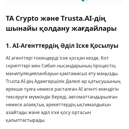
TA Crypto және Trusta.AI-дің
шынайы қолдану жағдайлары
1. AI-Агенттердің Әділ Іске Қосылуы
AI агенттері токендерді іске қосқан кезде, бот
скрипттері мен Сибил нысандарының процестің
манипуляцияланбауын қамтамасыз ету маңызды.
Trusta.AI-дің Адамгершілік Дәлелі әр қатысушының
ерекше тұлға немесе расталған AI агенті екендігін
тексеруге мүмкіндік береді, автоматтандырылған
немесе алаяқтық әрекеттердің ықтималдығын
азайтады және әділ іске қосу ортасын
қалыптастырады.