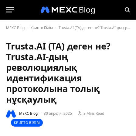
MEXC Blog
Крипто Білім
Trusta.AI (TA) деген не? Trusta.AI-дың революциялық идентификация протоколына толық нұсқаулық
-
-
Trusta.AI (TA) деген не?
Trusta.AI-дың
революциялық
идентификация
протоколына толық
нұсқаулық
MEXC Blog
30 апреля, 2025
3 Mins Read
КРИПТО БІЛІМ