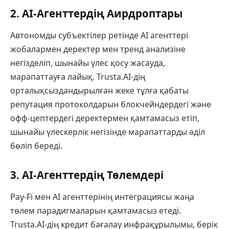
2. AI-Агенттердің Аирдроптары
Автономды субъектілер ретінде AI агенттері
жобалармен деректер мен тренд анализіне
негізделіп, шынайы үлес қосу жасауда,
марапаттауға лайық. Trusta.AI-дің
орталықсыздандырылған жеке тұлға қабаты
репутация протоколдарын блокчейндердегі және
офф-цептердегі деректермен қамтамасыз етіп,
шынайы үлескерлік негізінде марапаттарды әділ
бөліп береді.
3. AI-Агенттердің Төлемдері
Pay-Fi мен AI агенттерінің интеграциясы жаңа
төлем парадигмаларын қамтамасыз етеді.
Trusta.AI-дің кредит бағалау инфрақұрылымы, берік