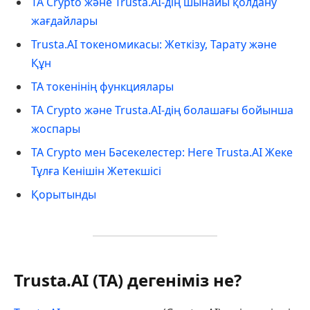
TA Crypto және Trusta.AI-дің шынайы қолдану
жағдайлары
Trusta.AI токеномикасы: Жеткізу, Тарату және
Құн
TA токенінің функциялары
TA Crypto және Trusta.AI-дің болашағы бойынша
жоспары
TA Crypto мен Бәсекелестер: Неге Trusta.AI Жеке
Тұлға Кенішін Жетекшісі
Қорытынды
Trusta.AI (TA) дегеніміз не?