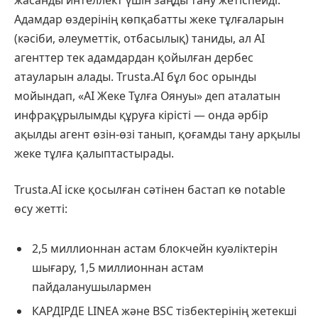
Адамдар өздерінің көпқабатты жеке тұлғаларын
(кәсіби, әлеуметтік, отбасылық) таниды, ал AI
агенттер тек адамдардан қойылған дербес
атауларын алады. Trusta.AI бұл бос орынды
мойындап, «AI Жеке Тұлға Оянуы» деп аталатын
инфрақұрылымды құруға кірісті — онда әрбір
ақылды агент өзін-өзі танып, қоғамды тану арқылы
жеке тұлға қалыптастырады.
Trusta.AI іске қосылған сәтінен бастап кө notable
өсу жетті:
2,5 миллионнан астам блокчейн куәліктерін
шығару, 1,5 миллионнан астам
пайдаланушылармен
КАРДІРДЕ LINEА және BSC тізбектерінің жетекші