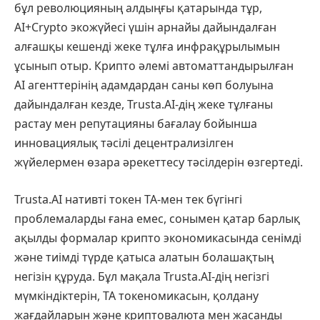
бұл революцияның алдыңғы қатарында тұр,
AI+Crypto экожүйесі үшін арнайы дайындалған
алғашқы кешенді жеке тұлға инфрақұрылымын
ұсынып отыр. Крипто әлемі автоматтандырылған
AI агенттерінің адамдардан саны көп болуына
дайындалған кезде, Trusta.AI-дің жеке тұлғаны
растау мен репутацияны бағалау бойынша
инновациялық тәсілі децентрализілген
жүйелермен өзара әрекеттесу тәсілдерін өзгертеді.
Trusta.AI нативті токен TA-мен тек бүгінгі
проблемаларды ғана емес, сонымен қатар барлық
ақылды формалар крипто экономикасында сенімді
және тиімді түрде қатыса алатын болашақтың
негізін құруда. Бұл мақала Trusta.AI-дің негізгі
мүмкіндіктерін, TA токеномикасын, қолдану
жағдайларын және криптовалюта мен жасанды