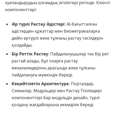
куәландырудың қоғамдық игіліктері ретінде. Ключті
компоненттері:
Әр түрлі Растау Әдістері
: AI-бағытталған
әдістерден құжаттар мен биометрикаларға
дейін әртүрлі жеке тұлғаны растау тәсілдерін
қолдайды.
Бір Реттік Растау
: Пайдаланушылар тек бір рет
растай алады, бұл оларға растау
механизмдерінің арасында жеке тұлғаны
пайдалануға мүмкіндік береді.
Кеңейтілетін Архитектура
: Порталдар,
Схемалар, Модульдер мен Растау Тізілімдері
компоненттері бар модульдік дизайн, түрлі
қолдану жағдайларына икемділік береді.