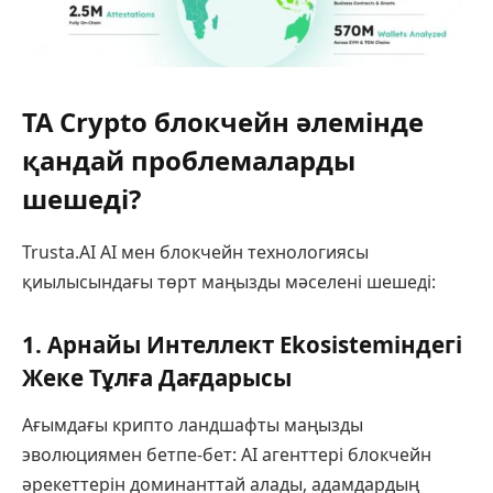
TA Crypto блокчейн әлемінде
қандай проблемаларды
шешеді?
Trusta.AI AI мен блокчейн технологиясы
қиылысындағы төрт маңызды мәселені шешеді:
1. Арнайы Интеллект Ekosistemіндегі
Жеке Тұлға Дағдарысы
Ағымдағы крипто ландшафты маңызды
эволюциямен бетпе-бет: AI агенттері блокчейн
әрекеттерін доминанттай алады, адамдардың