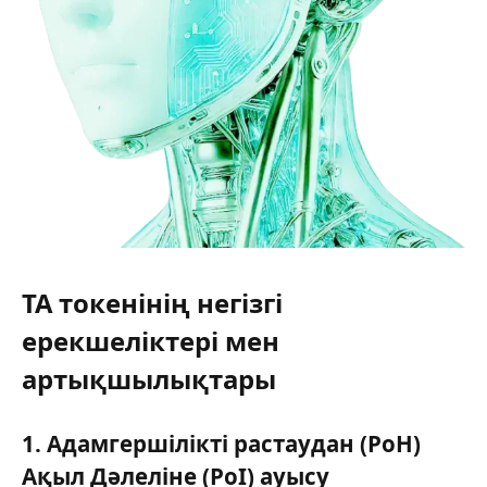
TA токенінің негізгі
ерекшеліктері мен
артықшылықтары
1. Адамгершілікті растаудан (PoH)
Ақыл Дәлеліне (PoI) ауысу