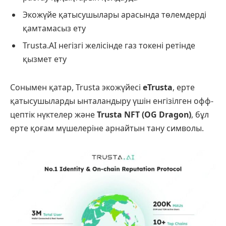
Экожүйе қатысушылары арасында төлемдерді
қамтамасыз ету
Trusta.AI негізгі желісінде газ токені ретінде
қызмет ету
Сонымен қатар, Trusta экожүйесі
eTrusta
, ерте
қатысушыларды ынталандыру үшін енгізілген офф-
цептік нүктелер және
Trusta NFT (OG Dragon)
, бұл
ерте қоғам мүшелеріне арнайтын тану символы.