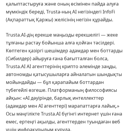
қалыптастыруға және оның өсімінен пайда алуға
мүмкіндік береді, Trusta-ның AI негізіндегі InfoFi
(Ақпараттық Қаржы) желісінің негізін құрайды.
Trusta.AI-дің ерекше маңызды ерекшелігі — жеке
тұлғаны растау бойынша алға қойған тәсілдері.
Көптеген қазіргі шешімдер адамдар мен боттарды
(Сибилдер) айыруға ғана бағытталған болса,
Trusta.AI AI агенттерінің крипто әлемінде заңды,
автономды қатысушыларға айналатын шындықты
мойындайды — бұл қарапайым боттардан
түбегейлі өзгеше. Платформаның философиясы
айқын: «AI дәуірінде, барлық интеллекттер
(адамдар мен AI агенттері) марапаттарға лайық.»
Осы мәңгілікте Trusta.AI бүгінгі интернет үшін ғана
емес, ертеңгі ақылды, агенттерден туындаған веб
үшін инфрақұрылым құруда.