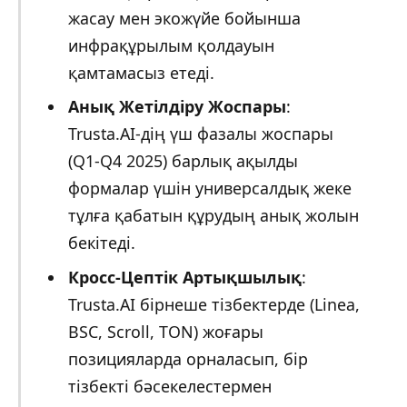
жасау мен экожүйе бойынша
инфрақұрылым қолдауын
қамтамасыз етеді.
Анық Жетілдіру Жоспары
:
Trusta.AI-дің үш фазалы жоспары
(Q1-Q4 2025) барлық ақылды
формалар үшін универсалдық жеке
тұлға қабатын құрудың анық жолын
бекітеді.
Кросс-Цептік Артықшылық
:
Trusta.AI бірнеше тізбектерде (Linea,
BSC, Scroll, TON) жоғары
позицияларда орналасып, бір
тізбекті бәсекелестермен