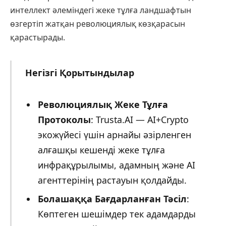
интеллект әлеміндегі жеке тұлға ландшафтын
өзгертіп жатқан революциялық көзқарасын
қарастырады.
Негізгі Қорытындылар
Революциялық Жеке Тұлға
Протоколы
: Trusta.AI — AI+Crypto
экожүйесі үшін арнайы әзірленген
алғашқы кешенді жеке тұлға
инфрақұрылымы, адамның және AI
агенттерінің растауын қолдайды.
Болашаққа Бағдарланған Тәсіл
:
Көптеген шешімдер тек адамдарды