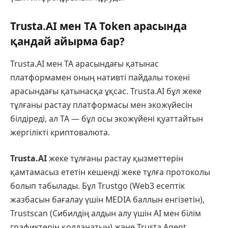
Trusta.AI мен TA Token арасында
қандай айырма бар?
Trusta.AI мен TA арасындағы қатынас
платформамен оның нативті пайдалы токені
арасындағы қатынасқа ұқсас. Trusta.AI бұл жеке
тұлғаны растау платформасы мен экожүйесін
білдіреді, ал TA — бұл осы экожүйені қуаттайтын
жергілікті криптовалюта.
Trusta.AI
жеке тұлғаны растау қызметтерін
қамтамасыз ететін кешенді жеке тұлға протоколы
болып табылады. Бұл Trustgo (Web3 есептік
жазбасын бағалау үшін MEDIA баллын енгізетін),
Trustscan (Сибилдің алдын алу үшін AI мен білім
графиктерін қолданатын) және Trusta Agent