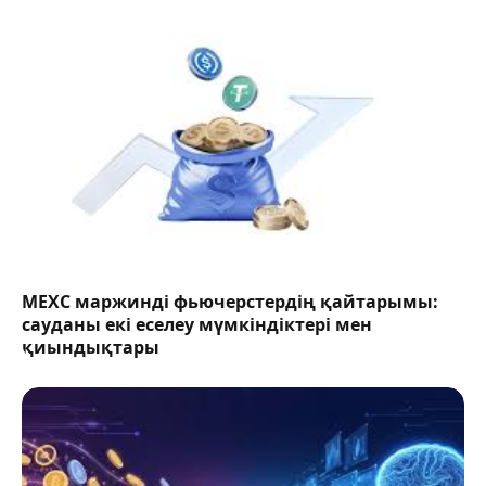
MEXC маржинді фьючерстердің қайтарымы:
сауданы екі еселеу мүмкіндіктері мен
қиындықтары