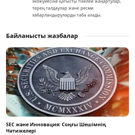
экожүйесіне қатысты тікелей жаңартулар,
терең талдаулар және ресми
хабарландыруларды таба алады.
Байланысты жазбалар
SEC және Инновация: Соңғы Шешімнің
Нәтижелері