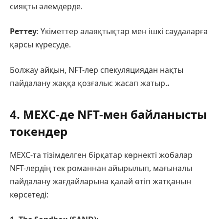
сияқты әлемдерде.
Реттеу
: Үкіметтер алаяқтықтар мен ішкі саудаларға
қарсы күресуде.
Болжау айқын, NFT-лер спекуляциядан нақты
пайдалану жаққа қозғалыс жасап жатыр.
.
4. MEXC-де NFT-мен байланысты
токендер
MEXC-та тізімделген бірқатар көрнекті жобалар
NFT-лердің тек романнан айырылып, мағыналы
пайдалану жағдайларына қалай өтіп жатқанын
көрсетеді: