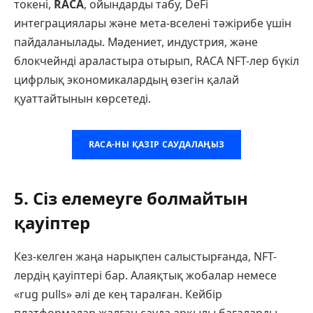
токені,
RACA
, ойындарды табу, DeFi
интеграциялары және мета-вселені тәжірибе үшін
пайдаланылады. Мәдениет, индустрия, және
блокчейнді араластыра отырып, RACA NFT-лер бүкіл
цифрлық экономикалардың өзегін қалай
қуаттайтынын көрсетеді.
RACA-НЫ ҚАЗІР САУДАЛАҢЫЗ
5. Сіз елемеуге болмайтын
қауіптер
Кез-келген жаңа нарықпен салыстырғанда, NFT-
лердің қауіптері бар. Алаяқтық жобалар немесе
«rug pulls» әлі де кең таралған. Кейбір