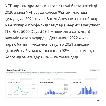
NFT нарығы драмалық өзгерістерді бастан өткізді.
2020 жылы NFT сауда көлемі $82 миллионды
құрады, ал 2021 жылы Bored Apes сияқты жобалар
мен жоғары профильді сатулар (Beeple’s Everydays:
The First 5000 Days $69,3 миллионға сатылған)
әлемдік назар аударды. Дегенмен, 2022 жылы
парақ батып, күнделікті сатулар 2021 жылдың
қыркүйек айындағы шыңынан 92% — ға төмендеп,
белсенді әмияндар 88% — ға төмендеді.