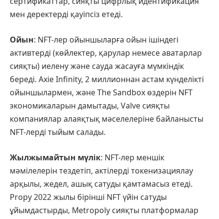
сертификаттар, сияқты цифрлық идентификация
мен деректерді қауіпсіз етеді.
Ойын
: NFT-лер ойыншыларға ойын ішіндегі
активтерді (көйлектер, қарулар немесе аватарлар
сияқты) иелену және сауда жасауға мүмкіндік
береді. Axie Infinity, 2 миллионнан астам күнделікті
ойыншылармен, және The Sandbox өздерін NFT
экономикаларын дамытады, Valve сияқты
компаниялар алаяқтық мәселелеріне байланысты
NFT-лерді тыйым салады.
Жылжымайтын мүлік
: NFT-лер меншік
мәмілелерін тездетіп, актілерді токенизациялау
арқылы, жедел, ашық сатуды қамтамасыз етеді.
Propy 2022 жылы бірінші NFT үйін сатуды
ұйымдастырды, Metropoly сияқты платформалар