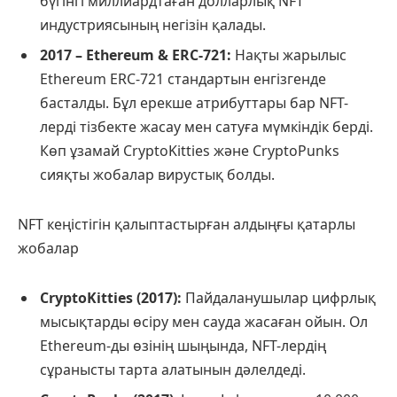
бүгінгі миллиардтаған долларлық NFT
индустриясының негізін қалады.
2017 – Ethereum & ERC-721:
Нақты жарылыс
Ethereum ERC-721 стандартын енгізгенде
басталды. Бұл ерекше атрибуттары бар NFT-
лерді тізбекте жасау мен сатуға мүмкіндік берді.
Көп ұзамай CryptoKitties және CryptoPunks
сияқты жобалар вирустық болды.
NFT кеңістігін қалыптастырған алдыңғы қатарлы
жобалар
CryptoKitties (2017):
Пайдаланушылар цифрлық
мысықтарды өсіру мен сауда жасаған ойын. Ол
Ethereum-ды өзінің шыңында, NFT-лердің
сұранысты тарта алатынын дәлелдеді.