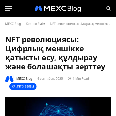
MEXC Blog
Крипто Білім
NFT революциясы: Цифрлық меншікке қатысты өсу, құлдырау және болашақты зерттеу
-
-
NFT революциясы:
Цифрлық меншікке
қатысты өсу, құлдырау
және болашақты зерттеу
MEXC Blog
4 сентября, 2025
1 Min Read
КРИПТО БІЛІМ