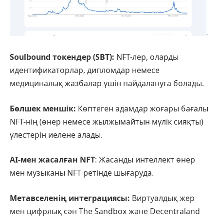
Soulbound токендер (SBT):
NFT-лер, оларды
идентификаторлар, дипломдар немесе
медициналық жазбалар үшін пайдалануға болады.
Бөлшек меншік:
Көптеген адамдар жоғары бағалы
NFT-нің (өнер немесе жылжымайтын мүлік сияқты)
үлестерін иелене алады.
AI-мен жасалған NFT
: Жасанды интеллект өнер
мен музыканы NFT ретінде шығаруда.
Метавселенің интеграциясы:
Виртуалдық жер
мен цифрлық сән The Sandbox және Decentraland