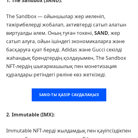
1. The Sandbox (SAND):
The Sandbox — ойыншылар жер иеленіп,
тәжірибелерді жобалап, активтерді сатып алатын
виртуалды әлем. Оның туған токені,
SAND
, жер
сатып алуға, ойын ішіндегі экономикаларға және
басқаруға қуат береді. Adidas және Gucci секілді
жаһандық брендтердің қолдауымен, The Sandbox
NFT-лердің шығармашылық пен монетизация
құралдары ретіндегі рөліне көз жеткізеді.
SAND-ТЫ ҚАЗІР САУДАЛАҢЫЗ
2. Immutable (IMX):
Immutable NFT-лерді жылдамдық пен қауіпсіздікпен