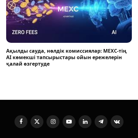
Ақылды сауда, нөлдік комиссиялар: MEXC-тің
AI көмекші тапсырыстары ойын ережелерін
қалай өзгертуде
Facebook
X
Instagram
YouTube
LinkedIn
Telegram
VKontakte
(Twitter)