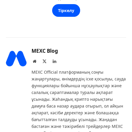
Тіркелу
MEXC Blog
Website
X
LinkedIn
(Twitter)
MEXC Official платформаның соңғы
жаңартулары, өнімдердің іске қосылуы, сауда
функциялары бойынша нұсқаулықтар және
салалық сараптамалар туралы ақпарат
ұсынады. Жаһандық крипто нарықтағы
дамуға баса назар аудара отырып, ол айқын
ақпарат, кәсіби деректер және болашаққа
бағытталған талдауды ұсынады. Жаңадан
бастаған және тәжірибелі трейдерлер MEXC