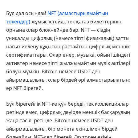
Бұл дәл осындай
NFT (алмастырылмайтын
токендер)
жұмыс істейді, тек қағаз билеттерінің
орнына олар блокчейнде бар. NFT — сіздің
уникалды цифрлық (немесе тіпті физикалық) затты
нағыз иелену құқығын растайтын цифрлық меншік
сертификаттары. Олар өнер, музыка, ойын ішіндегі
активтер немесе тіпті жылжымайтын мүлік актілері
болуы мүмкін. Bitcoin немесе USDT-ден
айырмашылығы, олар бірдей әрі алмастырылатын;
әр NFT бірегей.
Бұл бірегейлік NFT-ке құн береді, тек коллекциялар
ретінде емес, цифрлық дәуірде меншік басқарудың
жаңа тәсілі ретінде. Bitcoin немесе USDT-ден
айырмашылығы, бір монета екіншімен бірдей
болмайды, NFT-лер бірегей. Әр токен өзінің