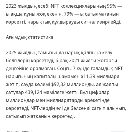
2023 жылдың есебі NFT коллекцияларының 95% —
ы ақша құны жоқ екенін, 79% — ы сатылмағанын
көрсетті, нарықтық құлдырауды сигнализирлейді.
Ағымдық статистика
2025 жылдың тамызында нарық қалпына келу
белгілерін көрсетеді, бірақ 2021 жылғы жоғарғы
деңгейіне оралмаған. Соңғы 7 күнде ғаламдық NFT
нарығының капиталы шамамен $11,39 миллиард
жетіп, сауда көлемі $92,32 миллионды, ал жалпы
сатулар 439,124 мәмілеге жетті. Бұл цифрлар
миллиондар мен миллиардтарды әрекетінде
көрсетеді, NFT-лердің әлі де белсенді сатып алынып,
сатылып жатқанын көрсетеді.