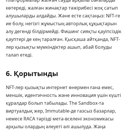
платформалар жалған сауда арқылы бағаларды
көтереді, жалған жинақтар тәжірибесі жоқ сатып
алушыларды алдайды. Және есте сақтаңыз: NFT-ге
ие болу, негізгі жұмыстың авторлық құқықтарын
алу дегенді білдірмейді. Фишинг сияқты қауіпсіздік
қауптері де кең таралған. Қысқаша айтқанда, NFT-
лер қызықты мүмкіндіктер ашып, абай болуды
талап етеді.
6. Қорытынды
NFT-лер қызықты интернет өнермен ғана емес,
меншік, идентичность және инновация үшін күшті
құралдар болып табылады. The Sandbox-та
виртуалдық жер, Immutable-де газсыз базарлар,
немесе RACA тәрізді мета-вселені экономикасы
арқылы олардың әлеуеті әлі ашылуда. Жаңа