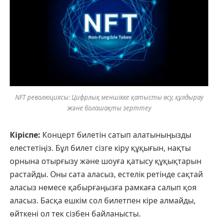
NFT революциясы: Цифрлық меншікке қатысты өсу, құлдырау
және болашақты зерттеу
Кіріспе:
Концерт билетін сатып алатыныңызды
елестетіңіз. Бұл билет сізге кіру құқығын, нақты
орнына отырғызу және шоуға қатысу құқықтарын
растайды. Оны сата аласыз, естелік ретінде сақтай
аласыз немесе қабырғаңызға рамкаға салып қоя
аласыз. Басқа ешкім сол билетпен кіре алмайды,
өйткені ол тек сізбен байланысты.