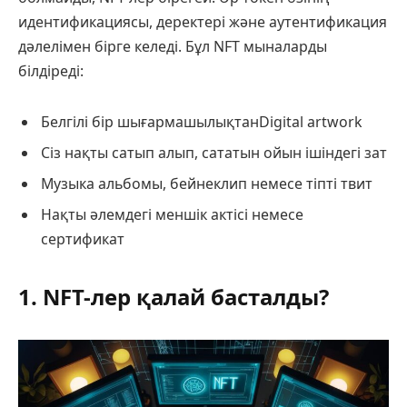
идентификациясы, деректері және аутентификация
дәлелімен бірге келеді. Бұл NFT мыналарды
білдіреді:
Белгілі бір шығармашылықтанDigital artwork
Сіз нақты сатып алып, сататын ойын ішіндегі зат
Музыка альбомы, бейнеклип немесе тіпті твит
Нақты әлемдегі меншік актісі немесе
сертификат
1. NFT-лер қалай басталды?