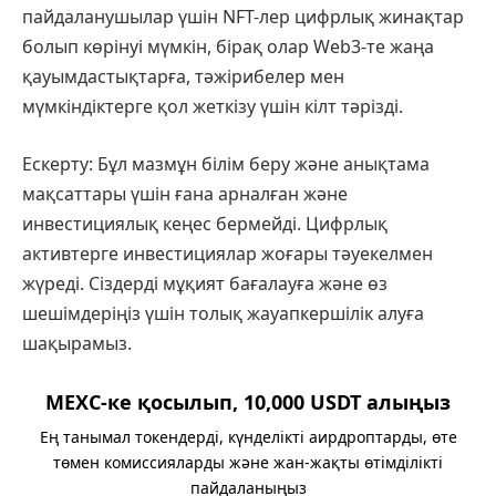
пайдаланушылар үшін NFT-лер цифрлық жинақтар
болып көрінуі мүмкін, бірақ олар Web3-те жаңа
қауымдастықтарға, тәжірибелер мен
мүмкіндіктерге қол жеткізу үшін кілт тәрізді.
Ескерту: Бұл мазмұн білім беру және анықтама
мақсаттары үшін ғана арналған және
инвестициялық кеңес бермейді. Цифрлық
активтерге инвестициялар жоғары тәуекелмен
жүреді. Сіздерді мұқият бағалауға және өз
шешімдеріңіз үшін толық жауапкершілік алуға
шақырамыз.
MEXC-ке қосылып, 10,000 USDT алыңыз
Ең танымал токендерді, күнделікті аирдроптарды, өте
төмен комиссияларды және жан-жақты өтімділікті
пайдаланыңыз