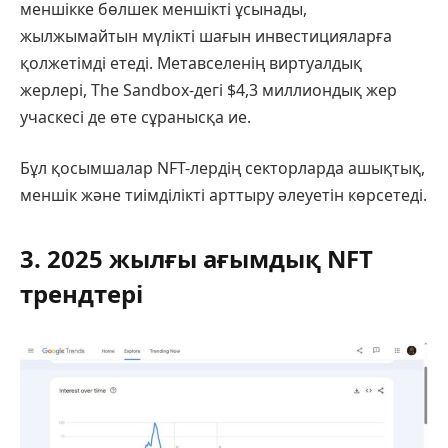
меншікке бөлшек меншікті ұсынады,
жылжымайтын мүлікті шағын инвестицияларға
қолжетімді етеді. Метавселенің виртуалдық
жерлері, The Sandbox-дегі $4,3 миллиондық жер
учаскесі де өте сұранысқа ие.
Бұл қосымшалар NFT-лердің секторларда ашықтық,
меншік және тиімділікті арттыру әлеуетін көрсетеді.
3. 2025 жылғы ағымдық NFT
трендтері