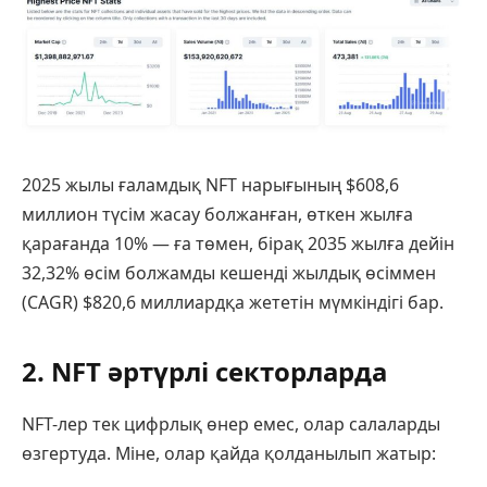
2025 жылы ғаламдық NFT нарығының $608,6
миллион түсім жасау болжанған, өткен жылға
қарағанда 10% — ға төмен, бірақ 2035 жылға дейін
32,32% өсім болжамды кешенді жылдық өсіммен
(CAGR) $820,6 миллиардқа жететін мүмкіндігі бар.
2. NFT әртүрлі секторларда
NFT-лер тек цифрлық өнер емес, олар салаларды
өзгертуда. Міне, олар қайда қолданылып жатыр: