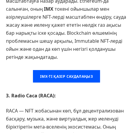
масштабтауға назар аударады. Ethereum-да
салынған, оның
IMX
токені ойыншылар мен
әзірлеушілерге NFT-лерді масштабпен өндіру, сауда
жасау және иелену қажет ететін нөлдік газ ақысы
бар нарықты іске қосады. Blockchain өлшемінің
проблемасын шешу арқылы, Immutable NFT-лерді
ойын және одан да көп үшін негізгі қолданушы
ретінде жақындатады.
IMX-ТІ ҚАЗІР САУДАЛАҢЫЗ
3. Radio Caca (RACA):
RACA — NFT жобасынан көп, бұл децентрализован
басқару, музыка, және виртуалдық жер иеленуді
біріктіретін мета-вселенің экосистемасы. Оның