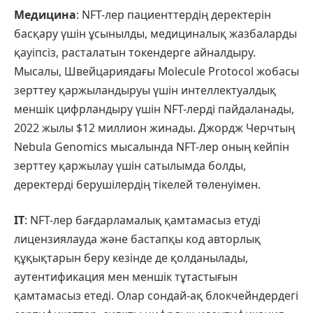
Медицина
: NFT-лер пациенттердің деректерін
басқару үшін ұсынылды, медициналық жазбаларды
қауіпсіз, расталатын токендерге айналдыру.
Мысалы, Швейцариядағы Molecule Protocol жобасы
зерттеу қаржыландыруы үшін интеллектуалдық
меншік цифрландыру үшін NFT-лерді пайдаланады,
2022 жылы $12 миллион жинады. Джордж Черчтың
Nebula Genomics мысалында NFT-лер оның кейпін
зерттеу қаржылау үшін сатылымда болды,
деректерді берушілердің тікелей төленуімен.
IT
: NFT-лер бағдарламалық қамтамасыз етуді
лицензиялауда және бастапқы код авторлық
құқықтарын беру кезінде де қолданылады,
аутентификация мен меншік тұтастығын
қамтамасыз етеді. Олар сондай-ақ блокчейндердегі