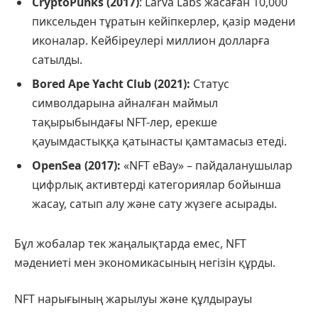
CryptoPunks (2017)
: Larva Labs жасаған 10,000
пиксельден тұратын кейіпкерлер, қазір мәдени
иконалар. Кейбіреулері миллион долларға
сатылды.
Bored Ape Yacht Club (2021):
Статус
символдарына айналған маймыл
тақырыбындағы NFT-лер, ерекше
қауымдастыққа қатынасты қамтамасыз етеді.
OpenSea (2017):
«NFT eBay» – пайдаланушылар
цифрлық активтерді категориялар бойынша
жасау, сатып алу және сату жүзеге асырады.
Бұл жобалар тек жаңалықтарда емес, NFT
мәдениеті мен экономикасының негізін құрды.
NFT нарығының жарылуы және құлдырауы