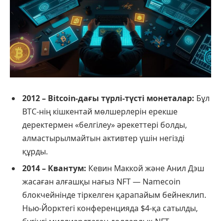
2012 – Bitcoin-дағы түрлі-түсті монеталар:
Бұл
BTC-нің кішкентай мөлшерлерін ерекше
деректермен «белгілеу» әрекеттері болды,
алмастырылмайтын активтер үшін негізді
құрды.
2014 – Квантум:
Кевин Маккой және Анил Дэш
жасаған алғашқы нағыз NFT — Namecoin
блокчейнінде тіркелген қарапайым бейнеклип.
Нью-Йорктегі конференцияда $4-қа сатылды,